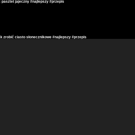
ić pasztet jajeczny #najlepszy #przepis
k zrobić ciasto słonecznikowe #najlepszy #przepis
tek najlepszy przepis Jak zrobić ciasteczka Majoneziki
jlepszy przepis Jak zrobić domowe lizaczki