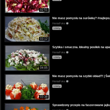
02:51
Nie masz pomysłu na surówkę? #najlepszy
HeniaFoks
1080p
03:12
Szybka i smaczna. Idealny posiłek na upal
HeniaFoks
1080p
04:05
Nie masz pomysłu na szybki obiad?! | Św
HeniaFoks
1080p
03:38
Sprawdzony przepis na faszerowane jajka