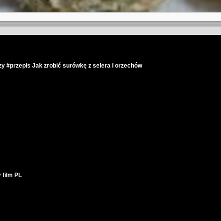
 #przepis Jak zrobić surówkę z selera i orzechów
 film PL