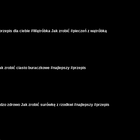
przepis dla ciebie #Wątróbka Jak zrobić #pieczeń z wątróbką
Jak zrobić ciasto buraczkowe #najlepszy #przepis
rdzo zdrowo Jak zrobić surówkę z rzodkwi #najlepszy #przepis