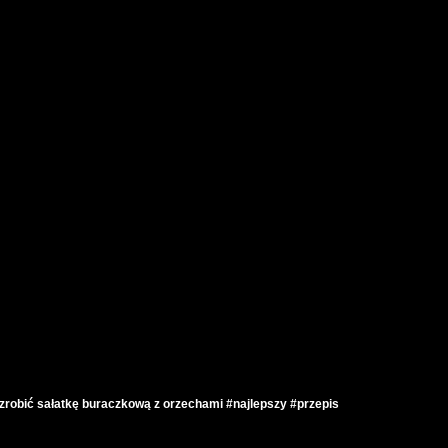
k zrobić sałatkę buraczkową z orzechami #najlepszy #przepis