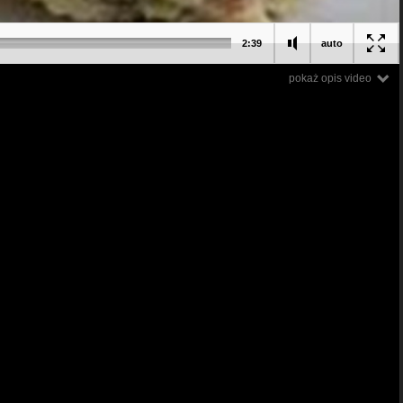
2:39
auto
pokaż opis video