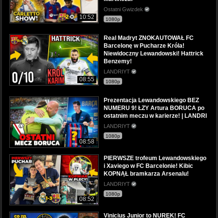
Ostatni Gwizdek
10:52
1080p
Real Madryt ZNOKAUTOWAŁ FC
Barcelonę w Pucharze Króla!
Niewidoczny Lewandowski! Hattrick
Benzemy!
LANDRIYT
08:55
1080p
Prezentacja Lewandowskiego BEZ
NUMERU 9! ŁZY Artura BORUCA po
ostatnim meczu w karierze! | LANDRI
LANDRIYT
1080p
08:58
PIERWSZE trofeum Lewandowskiego
i Xaviego w FC Barcelonie! Kibic
KOPNĄŁ bramkarza Arsenalu!
LANDRIYT
1080p
08:52
Vinicius Junior to NUREK! FC