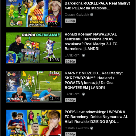
Barcelona ROZKLEPAŁA Real Madryt
4-0! POŻAR na stadionie...
Ostatni Gwizdek
1080p
09:51
Ronald Koeman NAWRZUCAŁ
sędziemu! Barcelona ZNÓW
oszukana? Real Madryt 2-1 FC
Barcelona | LANDRI
LANDRIYT
10:58
1080p
KARNY z NICZEGO... Real Madryt
SKRZYWDZONY?! Haaland z
POWAŻNĄ kontuzją! De Gea
BOHATEREM | LANDRI
LANDRIYT
11:44
1080p
POPIS Lewandowskiego i WPADKA
FC Barcelony! Debiut Neymara w Al-
Hilal! Ronaldo IDZIE DO SĄDU...
Ostatni Gwizdek
1080p