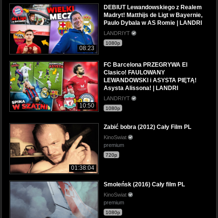
DEBIUT Lewandowskiego z Realem
Madryt! Matthijs de Ligt w Bayernie,
Paulo Dybala w AS Romie | LANDRI
LANDRIYT
1080p
08:23
FC Barcelona PRZEGRYWA El
Clasico! FAULOWANY
LEWANDOWSKI i ASYSTA PIĘTĄ!
Asysta Alissona! | LANDRI
LANDRIYT
10:50
1080p
Zabić bobra (2012) Cały Film PL
KinoSwiat
premium
720p
01:38:04
Smoleńsk (2016) Cały film PL
KinoSwiat
premium
1080p