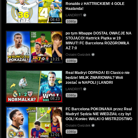
Ronaldo z HATTRICKIEM! 4 GOLE
Haalanda!
LANDRIYT
08:43
1080p
po tym Mbappe DOSTAŁ OWACJE NA
STOJĄCO! Hattrick Piątka w 19
MINUT! FC Barcelona ROZGROMIŁA
AŻ 7:0
Ostatni Gwizdek
13:21
1080p
Real Madryt ODPADA! El Clasico nie
będzie! MILIK ZWARIOWAŁ? Woli
zostać w NAPOLI | LANDRI
LANDRIYT
1080p
08:23
FC Barcelona POKONANA przez Real
Madryt! Sędzia NIE WIEDZIAŁ czy był
GOL! Koniec WALKI O MISTRZOSTWO
Ostatni Gwizdek
1080p
12:01