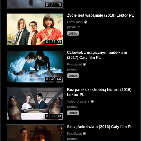
01:55:20
Życie jest wspaniałe (2018) Lektor PL
Filmy Akcji
premium
1080p
01:37:09
Człowiek z magicznym pudełkiem
(2017) Cały film PL
KinoSwiat
premium
1080p
01:40:44
Bez paniki, z odrobiną histerii (2016)
Lektor PL
Video Brothers
premium
1080p
01:29:39
Szczęście świata (2016) Cały film PL
KinoSwiat
premium