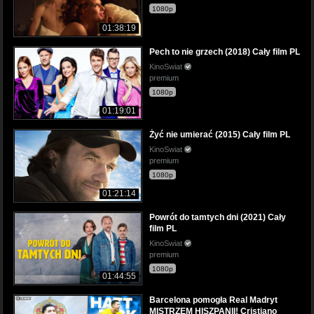
1080p
01:38:19
Pech to nie grzech (2018) Cały film PL
KinoSwiat
premium
1080p
01:19:01
Żyć nie umierać (2015) Cały film PL
KinoSwiat
premium
1080p
01:21:14
Powrót do tamtych dni (2021) Cały
film PL
KinoSwiat
premium
1080p
01:44:55
Barcelona pomogła Real Madryt
MISTRZEM HISZPANII! Cristiano