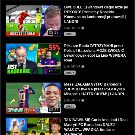
Dwa GOLE Lewandowskiego! Idzie po
REKORD! Problemy Ronalda
Koemana na konferencji prasowej! |
LANDRI
LANDRIYT
08:19
1080p
Piłkarze Realu ZATRZYMANI przez
Policję! Barcelona MOŻE ZWOLNIĆ
Lewandowskiego! La Liga WSPIERA
Real
LANDRIYT
09:33
1080p
Messi ZAŁAMANY! FC Barcelona
ZDEMOLOWANA przez PSG! Kylian
Mbappe z HATTRICKIEM! | LANDRI
LANDRIYT
1080p
08:27
TAK BAWIŁ SIĘ Carlo Ancelotti i Real
Madryt! FC Barcelona DALEJ
WALCZY... WPADKA Emiliano
Martineza!