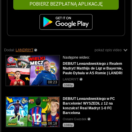
POBIERZ BEZPŁATNĄ APLIKACJĘ
Dodał:
LANDRIYT
pokaż opis video
Następne wideo:
DEBIUT Lewandowskiego z Realem
Madryt! Matthijs de Ligt w Bayernie,
Paulo Dybala w AS Romie | LANDRI
LANDRIYT
08:23
1080p
DEBIUT Lewandowskiego w FC
Barcelonie! WYSZEDŁ z 12 na
koszulce! Real Madryt 1-0 FC
Barcelona
Ostatni Gwizdek
08:18
1080p