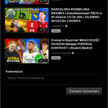
11:20
BARCELONA ROZWALONA
BRAMKA Lewandowskiego! PIĘTĄ w
95 minucie CO ZA GOL! ZALEWSKI
WYLECIAŁ Z BOISKA
LANDRIYT
10:31
1080p
Dramat w Bayernie! MIAŁO DOJŚĆ
DO BÓJKI Mbappe PODPISAŁ
KONTRAKT z Realem Madryt!
Ostatni Gwizdek
1080p
10:27
Komentarze
Zamieść komentarz