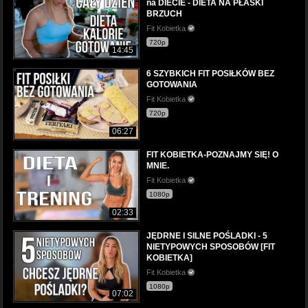
na DIECIE - DIETA NA PŁASKI
BRZUCH
Fit Kobietka
720p
14:45
6 SZYBKICH FIT POSIŁKÓW BEZ
GOTOWANIA
Fit Kobietka
720p
06:27
FIT KOBIETKA-POZNAJMY SIĘ! O
MNIE.
Fit Kobietka
1080p
02:33
JĘDRNE I SILNE POŚLADKI - 5
NIETYPOWYCH SPOSOBÓW [FIT
KOBIETKA]
Fit Kobietka
1080p
07:02