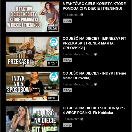
8 FAKTÓW O CIELE KOBIETY, KTÓRE
POMOGĄ CI W DIECIE I TRENINGU!
Fit Kobietka
720p
06:56
CO JEŚĆ NA DIECIE? - IMPREZA? FIT
PRZEKĄSKI [TRENER MARTA
ORŁOWSKA]
Trener Mariusz Mróz
720p
07:57
CO JEŚĆ NA DIECIE? - INDYK [Trener
Marta Orłowska]
Trener Mariusz Mróz
720p
08:01
CO JEŚĆ NA DIECIE I SCHUDNĄĆ? -
4 WEGE POSIŁKI- Fit Kobietka
Fit Kobietka
720p