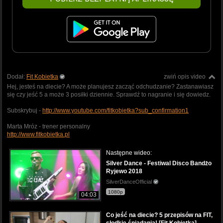
Dodał:
Fit Kobietka
zwiń opis video
Hej, jesteś na diecie? A może planujesz zacząć odchudzanie? Zastanawiasz
się czy jeść 5 a może 3 posiłki dziennie. Sprawdź to nagranie i się dowiedz.
Subskrybuj -
http://www.youtube.com/fitkobietka?sub_confirmation1
Marta Mróz - trener personalny
http://www.fitkobietka.pl
Następne wideo:
Silver Dance - Festiwal Disco Bandżo
Ryjewo 2018
SilverDanceOfficial
1080p
04:03
Co jeść na diecie? 5 przepisów na FIT,
słodkie śniadania! [Fit Kobietka]