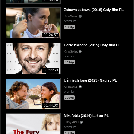
Zabawa zabawa (2018) Cały film PL
KinoSwiat
premium
1080p
01:24:57
Carte blanche (2015) Cały film PL
KinoSwiat
premium
1080p
01:44:53
Uśmiech losu (2023) Napisy PL
KinoSwiat
premium
1080p
01:44:03
Mizofobia (2016) Lektor PL
Filmy Akcji
premium
1080p