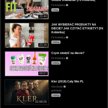
Fit Kobietka
720p
20:40
JAK WYBIERAĆ PRODUKTY NA
DIECIE? JAK CZYTAĆ ETYKIETY? [Fit
Kobietka]
Fit Kobietka
1080p
23:16
Czym słodzić na diecie?
Fit Kobietka
1080p
09:07
Kler (2018) Cały film PL
KinoSwiat
premium
1080p
02:09:25