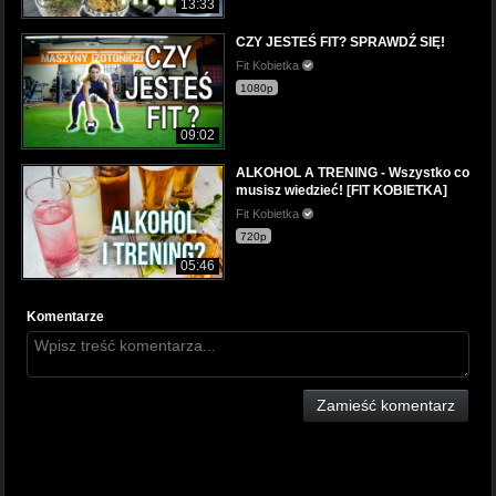
13:33
CZY JESTEŚ FIT? SPRAWDŹ SIĘ!
Fit Kobietka
1080p
09:02
ALKOHOL A TRENING - Wszystko co
musisz wiedzieć! [FIT KOBIETKA]
Fit Kobietka
720p
05:46
Komentarze
Zamieść komentarz