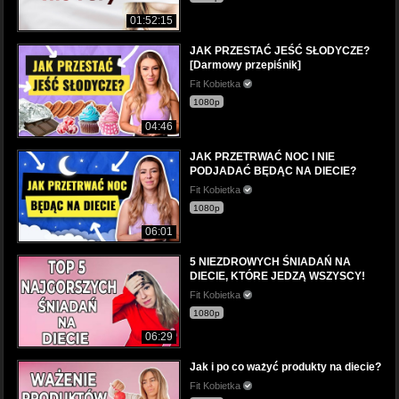
01:52:15
JAK PRZESTAĆ JEŚĆ SŁODYCZE?
[Darmowy przepiśnik]
Fit Kobietka
1080p
04:46
JAK PRZETRWAĆ NOC I NIE
PODJADAĆ BĘDĄC NA DIECIE?
Fit Kobietka
1080p
06:01
5 NIEZDROWYCH ŚNIADAŃ NA
DIECIE, KTÓRE JEDZĄ WSZYSCY!
Fit Kobietka
1080p
06:29
Jak i po co ważyć produkty na diecie?
Fit Kobietka