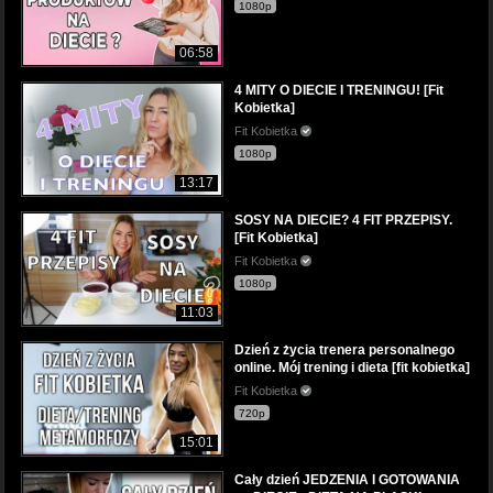
1080p
06:58
4 MITY O DIECIE I TRENINGU! [Fit
Kobietka]
Fit Kobietka
1080p
13:17
SOSY NA DIECIE? 4 FIT PRZEPISY.
[Fit Kobietka]
Fit Kobietka
1080p
11:03
Dzień z życia trenera personalnego
online. Mój trening i dieta [fit kobietka]
Fit Kobietka
720p
15:01
Cały dzień JEDZENIA I GOTOWANIA