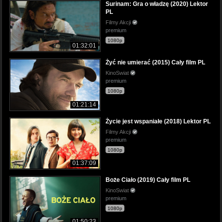
Surinam: Gra o władzę (2020) Lektor
PL
Filmy Akcji
premium
1080p
01:32:01
Żyć nie umierać (2015) Cały film PL
KinoSwiat
premium
1080p
01:21:14
Życie jest wspaniałe (2018) Lektor PL
Filmy Akcji
premium
1080p
01:37:09
Boże Ciało (2019) Cały film PL
KinoSwiat
premium
1080p
01:50:23