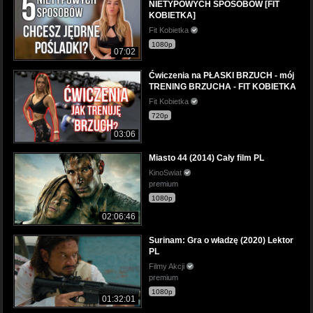
NIETYPOWYCH SPOSOBÓW [FIT
KOBIETKA]
Fit Kobietka
1080p
07:02
Ćwiczenia na PŁASKI BRZUCH - mój
TRENING BRZUCHA - FIT KOBIETKA
Fit Kobietka
720p
03:06
Miasto 44 (2014) Cały film PL
KinoSwiat
premium
1080p
02:06:46
Surinam: Gra o władzę (2020) Lektor
PL
Filmy Akcji
premium
1080p
01:32:01