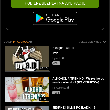
POBIERZ BEZPŁATNĄ APLIKACJĘ
Dodał:
Fit Kobietka
pokaż opis video
Następne wideo:
TVP
PytaPL
480p
02:10
ALKOHOL A TRENING - Wszystko co
musisz wiedzieć! [FIT KOBIETKA]
Fit Kobietka
720p
05:46
JĘDRNE I SILNE POŚLADKI - 5