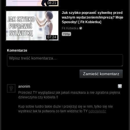
08:21
Jak szybko poprawić sylwetkę przed
ważnym wydarzeniem/imprezą? Moje
Sposoby! [ Fit Kobietka]
Fit Kobietka
720p
07:24
Komentarze
Zamieść komentarz
anonim
Przecież TY wyglądasz jak jakaś maszkara a nie zgrabna piękna
dziewczyna czy kobieta !!
Kup sobie lustro takie duże i przejrzyj się w nim, tylko się nie
wystrasz tak ta potwora co tam widzisz to TY
odpowiedz