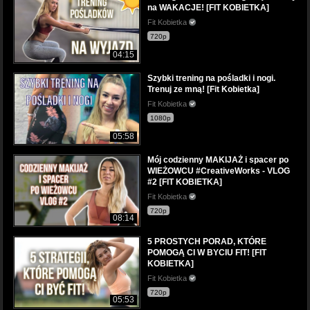
na WAKACJE! [FIT KOBIETKA]
Fit Kobietka
720p
04:15
Szybki trening na pośladki i nogi.
Trenuj ze mną! [Fit Kobietka]
Fit Kobietka
1080p
05:58
Mój codzienny MAKIJAŻ i spacer po
WIEŻOWCU #CreativeWorks - VLOG
#2 [FIT KOBIETKA]
Fit Kobietka
720p
08:14
5 PROSTYCH PORAD, KTÓRE
POMOGĄ CI W BYCIU FIT! [FIT
KOBIETKA]
Fit Kobietka
720p
05:53