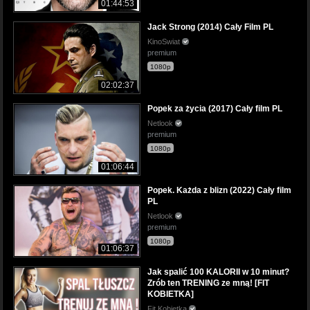
01:44:53
Jack Strong (2014) Cały Film PL
KinoSwiat
premium
1080p
02:02:37
Popek za życia (2017) Cały film PL
Netlook
premium
1080p
01:06:44
Popek. Każda z blizn (2022) Cały film
PL
Netlook
premium
1080p
01:06:37
Jak spalić 100 KALORII w 10 minut?
Zrób ten TRENING ze mną! [FIT
KOBIETKA]
Fit Kobietka