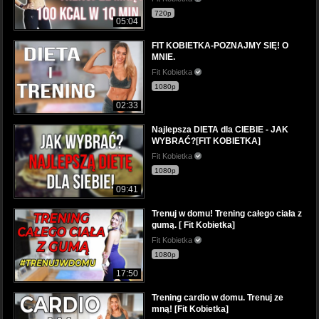
720p
05:04
FIT KOBIETKA-POZNAJMY SIĘ! O
MNIE.
Fit Kobietka
1080p
02:33
Najlepsza DIETA dla CIEBIE - JAK
WYBRAĆ?[FIT KOBIETKA]
Fit Kobietka
1080p
09:41
Trenuj w domu! Trening całego ciała z
gumą. [ Fit Kobietka]
Fit Kobietka
1080p
17:50
Trening cardio w domu. Trenuj ze
mną! [Fit Kobietka]