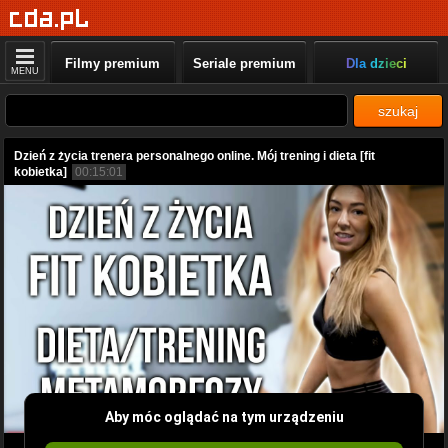
Filmy premium
Seriale premium
Dla dzieci
MENU
szukaj
Dzień z życia trenera personalnego online. Mój trening i dieta [fit
kobietka]
00:15:01
Aby móc oglądać na tym urządzeniu