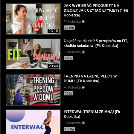
JAK WYBIERAĆ PRODUKTY NA
DIECIE? JAK CZYTAĆ ETYKIETY? [Fit
Kobietka]
Fit Kobietka
1080p
23:16
Co jeść na diecie? 5 przepisów na FIT,
słodkie śniadania! [Fit Kobietka]
Fit Kobietka
720p
20:40
TRENING NA ŁADNE PLECY W
DOMU. [Fit Kobietka]
Fit Kobietka
720p
03:34
INTERWAŁ-TRENUJ ZE MNĄ! [Fit
Kobietka]
Fit Kobietka
1080p