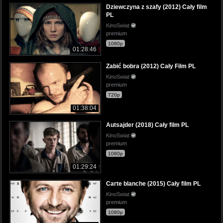
Dziewczyna z szafy (2012) Cały film
PL
KinoSwiat
premium
1080p
01:28:46
Zabić bobra (2012) Cały Film PL
KinoSwiat
premium
720p
01:38:04
Autsajder (2018) Cały film PL
KinoSwiat
premium
1080p
01:29:24
Carte blanche (2015) Cały film PL
KinoSwiat
premium
1080p