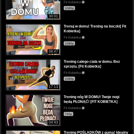
Fit Kobietka
1080p
30:01
Trenuj w domu! Trening na boczki[ Fit
Kobietka]
Fit Kobietka
1080p
08:47
Trening całego ciała w domu. Bez
sprzętu. [Fit Kobietka]
Fit Kobietka
1080p
17:13
Trening nóg W DOMU! Twoje nogi
będą PŁONĄĆ! [FIT KOBIETKA]
Fit Kobietka
720p
04:43
Trening POŚLADKÓW z gumą! Idealny