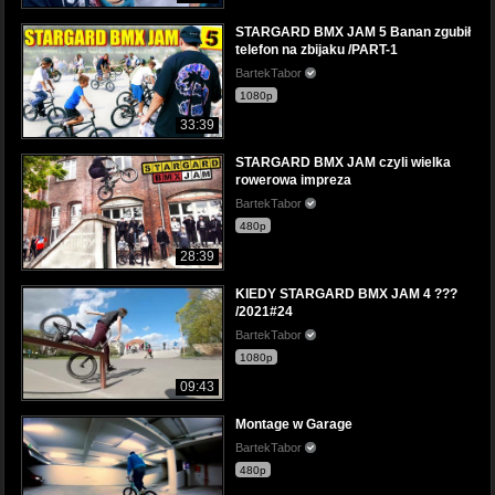
STARGARD BMX JAM 5 Banan zgubił
telefon na zbijaku /PART-1
BartekTabor
1080p
33:39
STARGARD BMX JAM czyli wielka
rowerowa impreza
BartekTabor
480p
28:39
KIEDY STARGARD BMX JAM 4 ???
/2021#24
BartekTabor
1080p
09:43
Montage w Garage
BartekTabor
480p