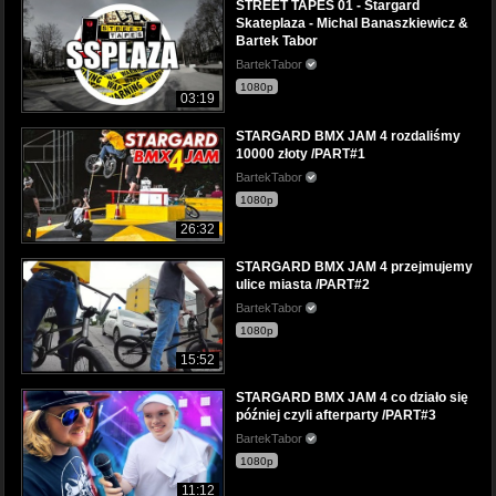
STREET TAPES 01 - Stargard
Skateplaza - Michal Banaszkiewicz &
Bartek Tabor
BartekTabor
1080p
03:19
STARGARD BMX JAM 4 rozdaliśmy
10000 złoty /PART#1
BartekTabor
1080p
26:32
STARGARD BMX JAM 4 przejmujemy
ulice miasta /PART#2
BartekTabor
1080p
15:52
STARGARD BMX JAM 4 co działo się
później czyli afterparty /PART#3
BartekTabor
1080p
11:12