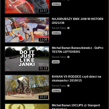
1080p
11:57
NAJGRUBSZY BMX JAM W HISTORII
/2021#36
BartekTabor
1080p
13:08
Michał Banan Banaszkiewicz - GoPro
TESTIN LEFTOVERS
BartekTabor
480p
01:19
BANAN VS RODZICE czyli dzieci na
skateparku / 2019#15
BartekTabor
1080p
10:27
Michał Banan 10CLIPS @ Stargard