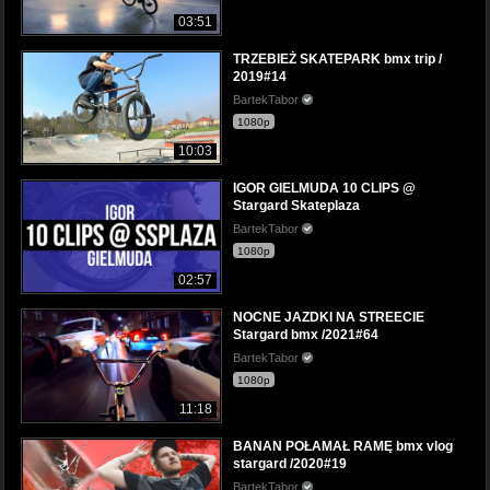
03:51
TRZEBIEŻ SKATEPARK bmx trip /
2019#14
BartekTabor
1080p
10:03
IGOR GIELMUDA 10 CLIPS @
Stargard Skateplaza
BartekTabor
1080p
02:57
NOCNE JAZDKI NA STREECIE
Stargard bmx /2021#64
BartekTabor
1080p
11:18
BANAN POŁAMAŁ RAMĘ bmx vlog
stargard /2020#19
BartekTabor