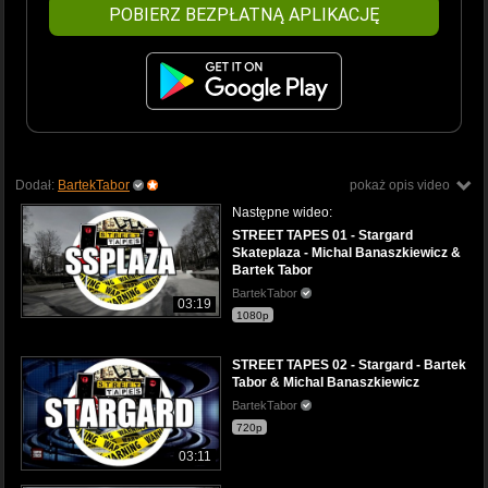
POBIERZ BEZPŁATNĄ APLIKACJĘ
Dodał:
BartekTabor
pokaż opis video
Następne wideo:
STREET TAPES 01 - Stargard
Skateplaza - Michal Banaszkiewicz &
Bartek Tabor
BartekTabor
03:19
1080p
STREET TAPES 02 - Stargard - Bartek
Tabor & Michal Banaszkiewicz
BartekTabor
720p
03:11