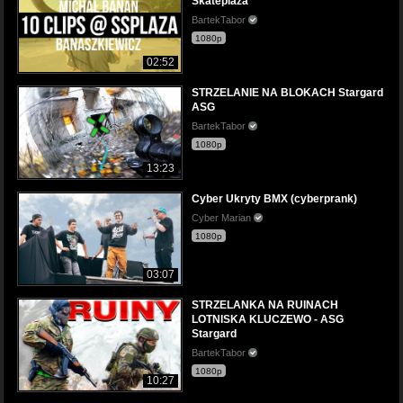
Skateplaza
BartekTabor
1080p
02:52
STRZELANIE NA BLOKACH Stargard
ASG
BartekTabor
1080p
13:23
Cyber Ukryty BMX (cyberprank)
Cyber Marian
1080p
03:07
STRZELANKA NA RUINACH
LOTNISKA KLUCZEWO - ASG
Stargard
BartekTabor
1080p
10:27