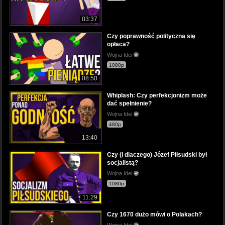
03:37
Czy poprawność polityczna się
opłaca?
Wojna Idei
1080p
08:50
Whiplash: Czy perfekcjonizm może
dać spełnienie?
Wojna Idei
480p
13:40
Czy (i dlaczego) Józef Piłsudski był
socjalistą?
Wojna Idei
1080p
11:29
Czy 1670 dużo mówi o Polakach?
Wojna Idei