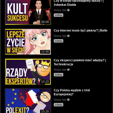
Czy w korpo sprzedajemy duszę? |
Adwokat Diabła
Wojna Idei
1080p
08:08
Czy Internet może być piękny? | Belle
Wojna Idei
1080p
10:46
Czy eksperci powinni mieć władzę? |
Technokracja
Wojna Idei
1080p
10:20
Czy Polska wyjdzie z Unii
Europejskiej?
Wojna Idei
1080p
10:26