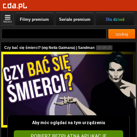
Filmy premium
Seriale premium
Dla dzieci
MENU
szukaj
Czy bać się śmierci? (wg Neila Gaimana) | Sandman
00:09:25
Aby móc oglądać na tym urządzeniu
POBIERZ BEZPŁATNĄ APLIKACJĘ