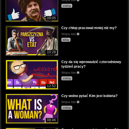
1080p
09:05
Czy chłop pracował mniej niż my?
Wojna Idei
480p
10:28
Czy da się wprowadzić czterodniowy
tydzień pracy?
Wojna Idei
1080p
12:52
Czy wolno pytać Kim jest kobieta?
Wojna Idei
1080p
08:46