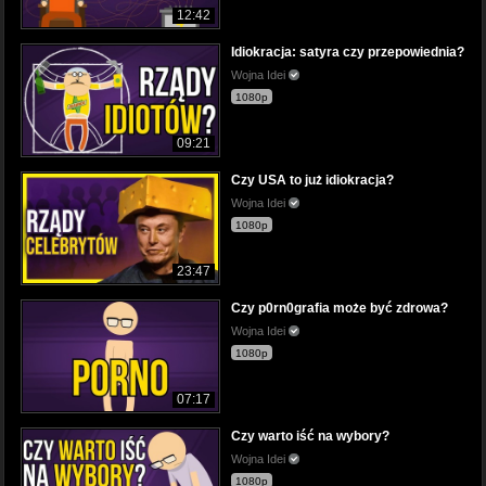
12:42
Idiokracja: satyra czy przepowiednia?
Wojna Idei
1080p
09:21
Czy USA to już idiokracja?
Wojna Idei
1080p
23:47
Czy p0rn0grafia może być zdrowa?
Wojna Idei
1080p
07:17
Czy warto iść na wybory?
Wojna Idei
1080p