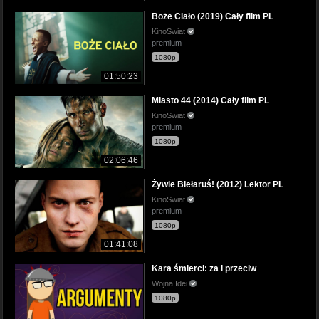
Boże Ciało (2019) Cały film PL
KinoSwiat
premium
1080p
01:50:23
Miasto 44 (2014) Cały film PL
KinoSwiat
premium
1080p
02:06:46
Żywie Biełaruś! (2012) Lektor PL
KinoSwiat
premium
1080p
01:41:08
Kara śmierci: za i przeciw
Wojna Idei
1080p