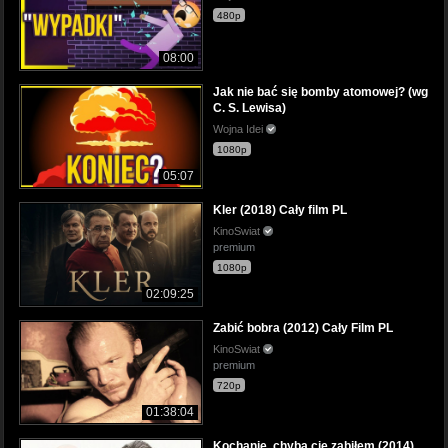
480p
08:00
Jak nie bać się bomby atomowej? (wg
C. S. Lewisa)
Wojna Idei
1080p
05:07
Kler (2018) Cały film PL
KinoSwiat
premium
1080p
02:09:25
Zabić bobra (2012) Cały Film PL
KinoSwiat
premium
720p
01:38:04
Kochanie, chyba cię zabiłem (2014)