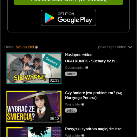
Dodał:
Wojna Idei
pokaż opis video
Następne wideo:
OPATRUNEK - Suchary #235
Cybermarian
1080p
02:33
Czy śmierć jest problemem? (wg
Harryego Pottera)
Wojna Idei
1080p
09:12
Rosyjski syndrom nagłej śmierci
Wojna Idei