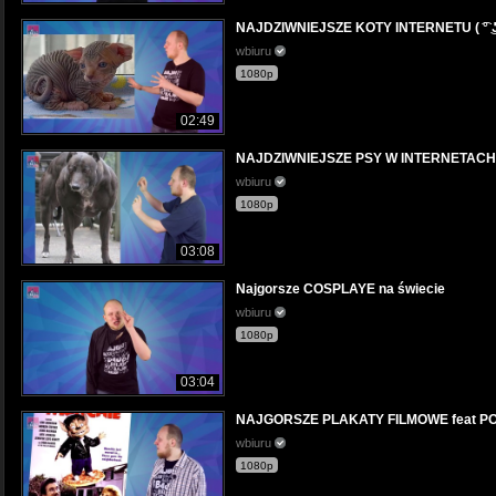
NAJDZIWNIEJSZE KOTY INTERNETU ( ͡° ͜ʖ 
wbiuru
1080p
02:49
NAJDZIWNIEJSZE PSY W INTERNETACH
wbiuru
1080p
03:08
Najgorsze COSPLAYE na świecie
wbiuru
1080p
03:04
NAJGORSZE PLAKATY FILMOWE feat P
wbiuru
1080p