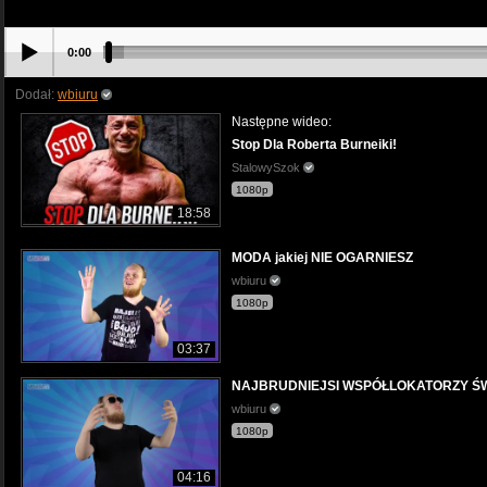
0:00
Dodał:
wbiuru
Następne wideo:
Stop Dla Roberta Burneiki!
StalowySzok
1080p
18:58
MODA jakiej NIE OGARNIESZ
wbiuru
1080p
03:37
NAJBRUDNIEJSI WSPÓŁLOKATORZY Ś
wbiuru
1080p
04:16