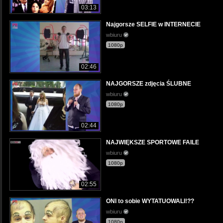
03:13
Najgorsze SELFIE w INTERNECIE
wbiuru
1080p
02:46
NAJGORSZE zdjęcia ŚLUBNE
wbiuru
1080p
02:44
NAJWIĘKSZE SPORTOWE FAILE
wbiuru
1080p
02:55
ONI to sobie WYTATUOWALI!??
wbiuru
1080p