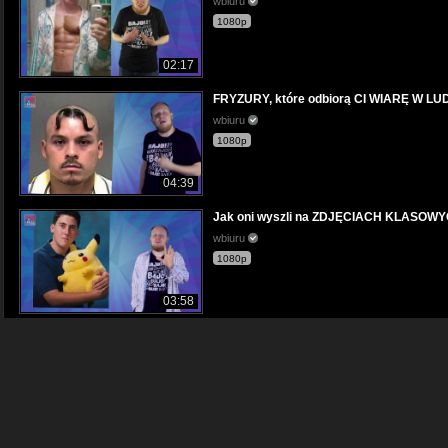
wbiuru
1080p
02:17
FRYZURY, które odbiorą CI WIARĘ W L
wbiuru
1080p
04:39
Jak oni wyszli na ZDJĘCIACH KLASOW
wbiuru
1080p
03:58
ŚMIESZNE ZWIERZAKI Z INSTAGRAMA
wbiuru
1080p
07:31