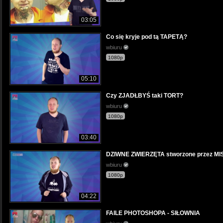
03:05
Co się kryje pod tą TAPETĄ?
wbiuru
1080p
05:10
Czy ZJADŁBYŚ taki TORT?
wbiuru
1080p
03:40
DZIWNE ZWIERZĘTA stworzone przez 
wbiuru
1080p
04:22
FAILE PHOTOSHOPA - SIŁOWNIA