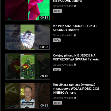
SIĘ PODDAŁ #shorts
Ostatni Gwizdek
1080p
00:19
ten PIŁKARZ POGRAŁ TYLKO 3
SEKUNDY #shorts
Ostatni Gwizdek
480p
00:23
Kolejny piłkarz NIE JEDZIE NA
MISTRZOSTWA ŚWIATA! #shorts
Ostatni Gwizdek
480p
00:18
Ten piłkarz zamiast świętować
mistrzostwo WOLAŁ ROBIĆ COŚ
INNEGO #shorts
Ostatni Gwizdek
1080p
00:33