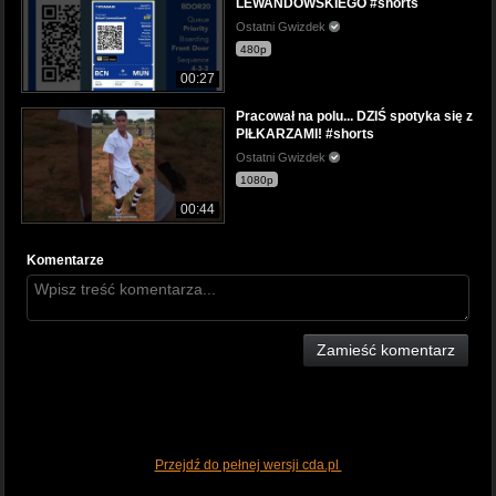
LEWANDOWSKIEGO #shorts
Ostatni Gwizdek
480p
00:27
Pracował na polu... DZIŚ spotyka się z
PIŁKARZAMI! #shorts
Ostatni Gwizdek
1080p
00:44
Komentarze
Zamieść komentarz
Przejdź do pełnej wersji cda.pl