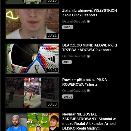
00:19
Zlatan Ibrahimović WSZYSTKICH
ZASKOCZYŁ #shorts
Ostatni Gwizdek
1080p
00:21
DLACZEGO MUNDIALOWE PIŁKI
TRZEBA ŁADOWAĆ? #shorts
Ostatni Gwizdek
480p
00:24
Rower + piłka nożna PIŁKA
ROWEROWA #shorts
Ostatni Gwizdek
1080p
00:30
Neymar NIE ZOSTAŁ
ZAREJESTROWANY! Skandal w
meczu Realu! Alexander-Arnold
BLISKO Realu Madryt!