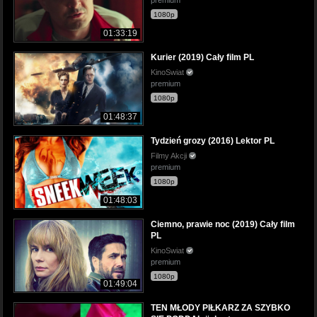
1080p
01:33:19
Kurier (2019) Cały film PL
KinoSwiat
premium
1080p
01:48:37
Tydzień grozy (2016) Lektor PL
Filmy Akcji
premium
1080p
01:48:03
Ciemno, prawie noc (2019) Cały film
PL
KinoSwiat
premium
1080p
01:49:04
TEN MŁODY PIŁKARZ ZA SZYBKO