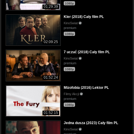
1080p
01:29:39
Kler (2018) Cały film PL
KinoSwiat
premium
1080p
02:09:25
7 uczuć (2018) Cały film PL
KinoSwiat
premium
1080p
01:52:24
Mizofobia (2016) Lektor PL
Filmy Akcji
premium
1080p
01:52:15
Jedna dusza (2023) Cały film PL
KinoSwiat
premium