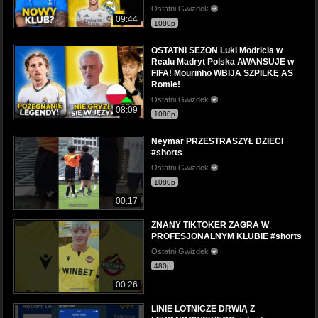
Ostatni Gwizdek
09:44
1080p
OSTATNI SEZON Luki Modricia w
Realu Madryt Polska AWANSUJE w
FIFA! Mourinho WBIJA SZPILKĘ AS
Romie!
Ostatni Gwizdek
08:09
1080p
Neymar PRZESTRASZYŁ DZIECI
#shorts
Ostatni Gwizdek
1080p
00:17
ZNANY TIKTOKER ZAGRA W
PROFESJONALNYM KLUBIE #shorts
Ostatni Gwizdek
480p
00:26
LINIE LOTNICZE DRWIĄ Z