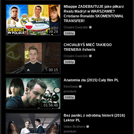
Mbappe ZADEBIUTUJE jako piłkarz
Realu Madryt w WARSZAWIE?
Cristiano Ronaldo SKOMENTOWAŁ
TRANSFER!
Ostatni Gwizdek
09:29
1080p
CHCIAŁBYŚ MIEĆ TAKIEGO
TRENERA #shorts
Ostatni Gwizdek
1080p
00:15
Anatomia zła (2015) Cały film PL
KinoSwiat
premium
1080p
01:56:46
Bez paniki, z odrobiną histerii (2016)
Lektor PL
Video Brothers
premium