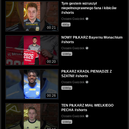
Tym gestem wzruszył
niepełnosprawnego fana i kibiców
#shorts
Ostatni Gwizdek
480p
00:21
NOWY PIŁKARZ Bayernu Monachium
#shorts
Ostatni Gwizdek
1080p
00:20
PIŁKARZ KRADŁ PIENIĄDZE Z
SZATNI! #shorts
Ostatni Gwizdek
1080p
00:26
TEN PIŁKARZ MIAŁ WIELKIEGO
PECHA #shorts
Ostatni Gwizdek
1080p