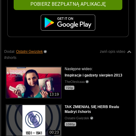
POBIERZ BEZPŁATNĄ APLIKACJĘ
Dodał:
Ostatni Gwizdek
zwiń opis video
#shorts
Następne wideo:
Inspiracje i gadzety sierpien 2013
TheOleskaaa
720p
13:19
TAK ZMIENIAŁ SIĘ HERB Realu
Madryt #shorts
Ostatni Gwizdek
1080p
00:23