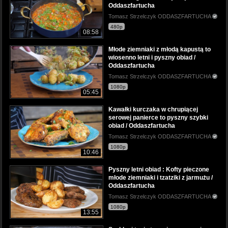
Oddaszfartucha
Tomasz Strzelczyk ODDASZFARTUCHA
480p
08:58
Młode ziemniaki z młodą kapustą to
wiosenno letni i pyszny obiad /
Oddaszfartucha
Tomasz Strzelczyk ODDASZFARTUCHA
1080p
05:45
Kawałki kurczaka w chrupiącej
serowej panierce to pyszny szybki
obiad / Oddaszfartucha
Tomasz Strzelczyk ODDASZFARTUCHA
1080p
10:46
Pyszny letni obiad : Kofty pieczone
młode ziemniaki i tzatziki z jarmużu /
Oddaszfartucha
Tomasz Strzelczyk ODDASZFARTUCHA
1080p
13:55