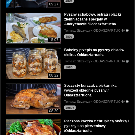
480p
09:27
Pyszny schabowy, pstrąg i placki
ziemniaczane specjały w
Andrychowie /Oddaszfartucha
Tomasz Strzelczyk ODDASZFARTUCHA
480p
15:07
Babciny przepis na pyszny obiad w
słoiku / Oddaszfartucha
Tomasz Strzelczyk ODDASZFARTUCHA
1080p
08:22
Soczysty kurczak z piekarnika
wyszedł obłędnie pyszny /
Oddaszfartucha
Tomasz Strzelczyk ODDASZFARTUCHA
1080p
08:20
Pieczona kaczka z chrupiącą skórką i
pyszny sos pieczeniowy
/Oddaszfartucha