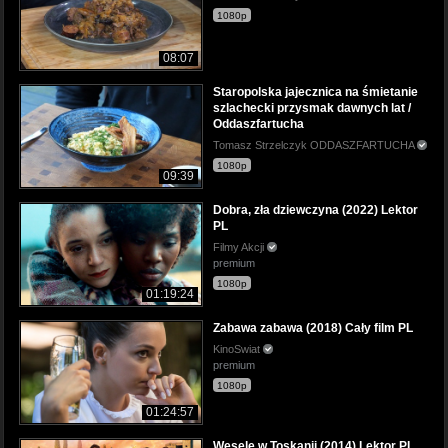
1080p
08:07
Staropolska jajecznica na śmietanie
szlachecki przysmak dawnych lat /
Oddaszfartucha
Tomasz Strzelczyk ODDASZFARTUCHA
1080p
09:39
Dobra, zła dziewczyna (2022) Lektor
PL
Filmy Akcji
premium
1080p
01:19:24
Zabawa zabawa (2018) Cały film PL
KinoSwiat
premium
1080p
01:24:57
Wesele w Toskanii (2014) Lektor PL