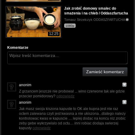
Jak zrobić domowy smalec do
smażenia i na chleb / Oddaszfartucha
Tomasz Strzelczyk ODDASZFARTUCHA
1080p
12:25
Komentarze
Zamieść komentarz
anonim
Z grzancem jeszcze nie probowal ... wino czerwone tak ale gdzie
przecier pomidorowy?
odpowiedz
anonim
Jak masz swoja kiszona kapuste to OK ale kupna jest nie raz
octem zalewana czyli jest kwasna a nie ukiszona...dlatego nalezy
kontrolowac kwas w kapuscie .... lepiej dodac na koncu niz zrobic
zeby gebe wykrzywialo od octu.... inni robiac dodaja swierzej
kapusty
odpowiedz