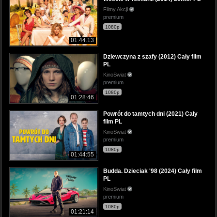
Filmy Akcji
premium
1080p
01:44:13
Dziewczyna z szafy (2012) Cały film
PL
KinoSwiat
premium
1080p
01:28:46
Powrót do tamtych dni (2021) Cały
film PL
KinoSwiat
premium
1080p
01:44:55
Budda. Dzieciak '98 (2024) Cały film
PL
KinoSwiat
premium
1080p
01:21:14