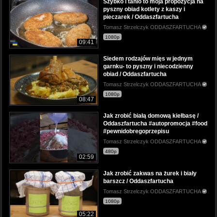
Szybko i tanio to moja propozycja na
pyszny obiad kotlety z kaszy i
pieczarek / Oddaszfartucha
Tomasz Strzelczyk ODDASZFARTUCHA
1080p
09:41
Siedem rodzajów mięs w jednym
garnku- to pyszny i niecodzienny
obiad / Oddaszfartucha
Tomasz Strzelczyk ODDASZFARTUCHA
1080p
08:47
Jak zrobić białą domową kiełbasę /
Oddaszfartucha #autopromocja #food
#pewnidobregoprzepisu
Tomasz Strzelczyk ODDASZFARTUCHA
480p
02:59
Jak zrobić zakwas na żurek i biały
barszcz / Oddaszfartucha
Tomasz Strzelczyk ODDASZFARTUCHA
1080p
05:22