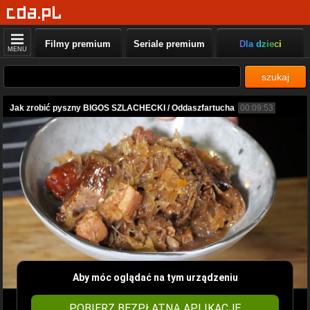
Filmy premium
Seriale premium
Dla dzieci
MENU
szukaj
Jak zrobić pyszny BIGOS SZLACHECKI / Oddaszfartucha
00:09:53
Aby móc oglądać na tym urządzeniu
POBIERZ BEZPŁATNĄ APLIKACJĘ