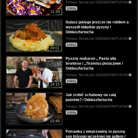
Tomasz Strzelczyk ODDASZFARTUCHA
1080p
11:39
Gulasz jakiego jeszcze nie robiłem a
wyszedł obłędnie pyszny /
Oddaszfartucha
Tomasz Strzelczyk ODDASZFARTUCHA
1080p
09:01
Pyszny makaron ,, Pasta alla
brontese i ,,Tiramisu pistacjowe /
Oddaszfartucha
Tomasz Strzelczyk ODDASZFARTUCHA
1080p
24:15
Jak zrobić schabowy na całą
patelnię? / Oddaszfartucha
Tomasz Strzelczyk ODDASZFARTUCHA
1080p
03:49
Potrawka z wieprzowiny to pyszny
sos którego wcześniej nie jadłem /