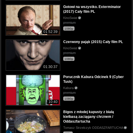
Gotowi na wszystko. Exterminator
(2017) Cały film PL
KinoSwiat
premium
1080p
01:52:39
Czerwony pająk (2015) Cały film PL
KinoSwiat
premium
1080p
01:30:37
Porucznik Kabura Odcinek 9 (Cyber
Tusk)
Kabura
premium
1080p
10:40
Bigos z młodej kapusty z białą
kiełbasą zaciągany chrznem /
Oddaszfartucha
Tomasz Strzelczyk ODDASZFARTUCHA