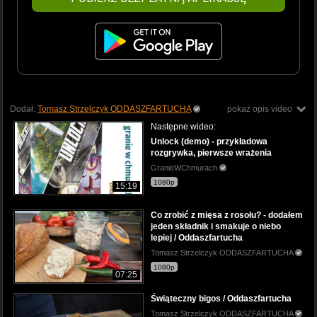
Dodał:
Tomasz Strzelczyk ODDASZFARTUCHA
pokaż opis video
Następne wideo:
Unlock (demo) - przykładowa
rozgrywka, pierwsze wrażenia
GranieWChmurach
1080p
15:19
Co zrobić z mięsa z rosołu? - dodałem
jeden składnik i smakuje o niebo
lepiej / Oddaszfartucha
Tomasz Strzelczyk ODDASZFARTUCHA
1080p
07:25
Świąteczny bigos / Oddaszfartucha
Tomasz Strzelczyk ODDASZFARTUCHA