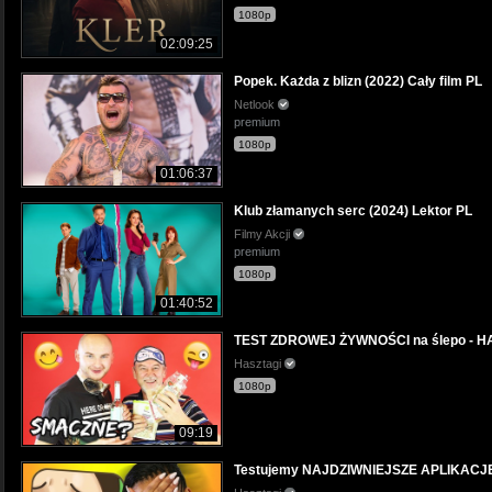
1080p
02:09:25
Popek. Każda z blizn (2022) Cały film PL
Netlook
premium
1080p
01:06:37
Klub złamanych serc (2024) Lektor PL
Filmy Akcji
premium
1080p
01:40:52
TEST ZDROWEJ ŻYWNOŚCI na ślepo - H
Hasztagi
1080p
09:19
Testujemy NAJDZIWNIEJSZE APLIKACJE