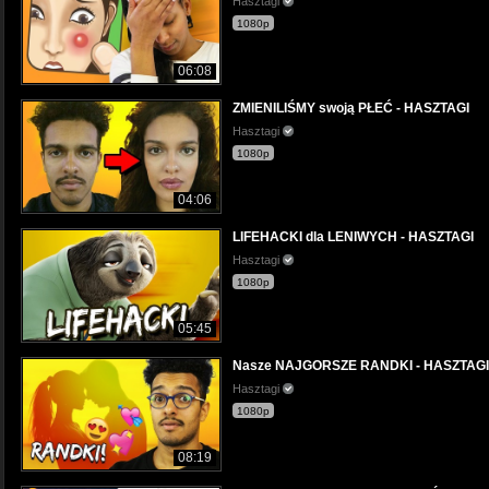
Hasztagi
1080p
06:08
ZMIENILIŚMY swoją PŁEĆ - HASZTAGI
Hasztagi
1080p
04:06
LIFEHACKI dla LENIWYCH - HASZTAGI
Hasztagi
1080p
05:45
Nasze NAJGORSZE RANDKI - HASZTAGI
Hasztagi
1080p
08:19