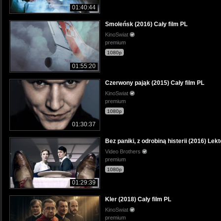
01:40:44
Smoleńsk (2016) Cały film PL
KinoSwiat
premium
1080p
01:55:20
Czerwony pająk (2015) Cały film PL
KinoSwiat
premium
1080p
01:30:37
Bez paniki, z odrobiną histerii (2016) Lek
Video Brothers
premium
1080p
01:29:39
Kler (2018) Cały film PL
KinoSwiat
premium