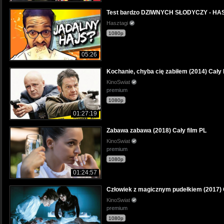
Test bardzo DZIWNYCH SŁODYCZY - HA
Hasztagi
1080p
05:26
Kochanie, chyba cię zabiłem (2014) Cały 
KinoSwiat
premium
1080p
01:27:19
Zabawa zabawa (2018) Cały film PL
KinoSwiat
premium
1080p
01:24:57
Człowiek z magicznym pudełkiem (2017) C
KinoSwiat
premium
1080p