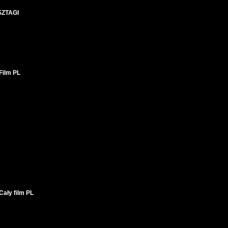
SZTAGI
Film PL
ały film PL