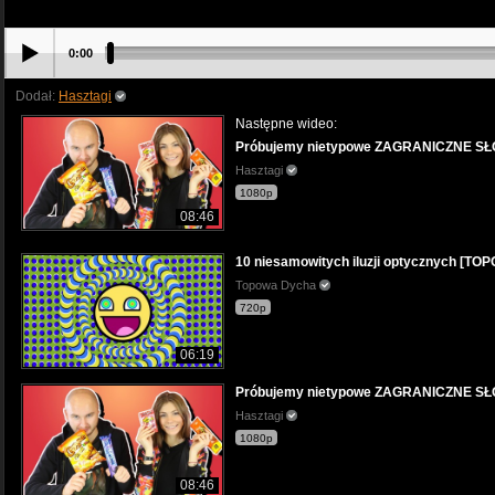
0:00
Dodał:
Hasztagi
Następne wideo:
Próbujemy nietypowe ZAGRANICZNE SŁ
Hasztagi
1080p
08:46
10 niesamowitych iluzji optycznych [T
Topowa Dycha
720p
06:19
Próbujemy nietypowe ZAGRANICZNE SŁ
Hasztagi
1080p
08:46