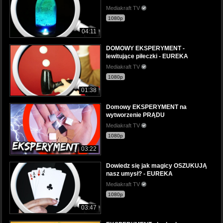
Mediakraft TV
1080p
04:11
DOMOWY EKSPERYMENT -
lewitujące piłeczki - EUREKA
Mediakraft TV
1080p
01:38
Domowy EKSPERYMENT na
wytworzenie PRĄDU
Mediakraft TV
1080p
03:22
Dowiedz się jak magicy OSZUKUJĄ
nasz umysł? - EUREKA
Mediakraft TV
1080p
03:47