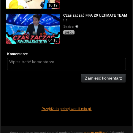
10:19
Czas zacząć FIFA 20 ULTIMATE TEAM
!!!
Straiser
1080p
04:18
Komentarze
Zamieść komentarz
Przejdź do pełnej wersji cda.pl
Nasz serwis wykorzystuje pliki cookie (zobacz
naszą politykę
). Warunki