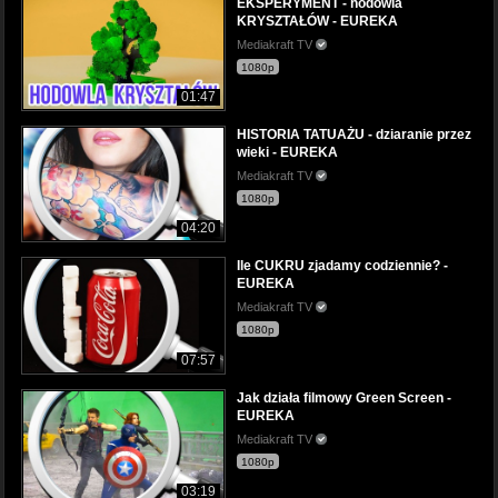
EKSPERYMENT - hodowla
KRYSZTAŁÓW - EUREKA
Mediakraft TV
1080p
01:47
HISTORIA TATUAŻU - dziaranie przez
wieki - EUREKA
Mediakraft TV
1080p
04:20
Ile CUKRU zjadamy codziennie? -
EUREKA
Mediakraft TV
1080p
07:57
Jak działa filmowy Green Screen -
EUREKA
Mediakraft TV
1080p
03:19