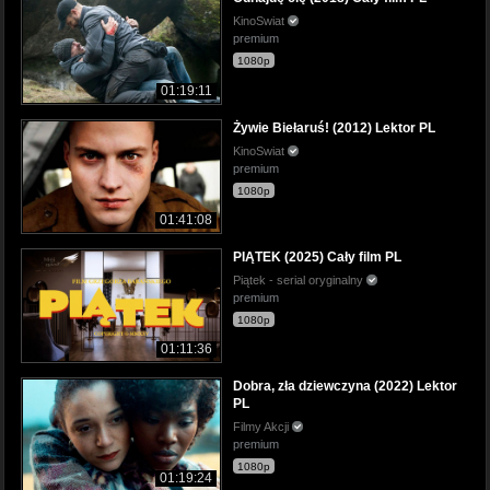
KinoSwiat
premium
1080p
01:19:11
Żywie Biełaruś! (2012) Lektor PL
KinoSwiat
premium
1080p
01:41:08
PIĄTEK (2025) Cały film PL
Piątek - serial oryginalny
premium
1080p
01:11:36
Dobra, zła dziewczyna (2022) Lektor
PL
Filmy Akcji
premium
1080p
01:19:24