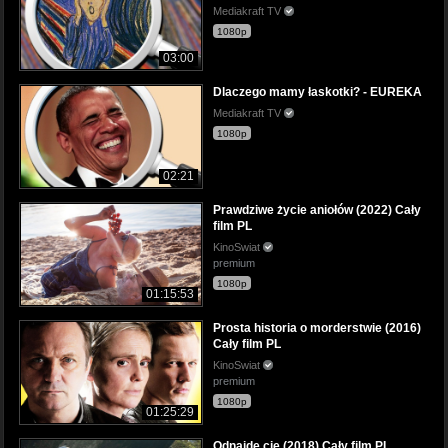
Mediakraft TV
1080p
03:00
Dlaczego mamy łaskotki? - EUREKA
Mediakraft TV
1080p
02:21
Prawdziwe życie aniołów (2022) Cały
film PL
KinoSwiat
premium
1080p
01:15:53
Prosta historia o morderstwie (2016)
Cały film PL
KinoSwiat
premium
1080p
01:25:29
Odnajdę cię (2018) Cały film PL