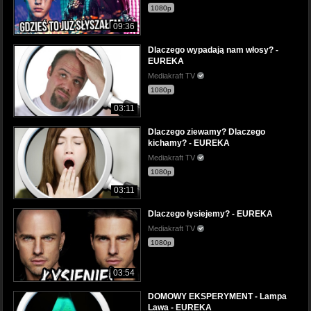
1080p
09:36
Dlaczego wypadają nam włosy? -
EUREKA
Mediakraft TV
1080p
03:11
Dlaczego ziewamy? Dlaczego
kichamy? - EUREKA
Mediakraft TV
1080p
03:11
Dlaczego łysiejemy? - EUREKA
Mediakraft TV
1080p
03:54
DOMOWY EKSPERYMENT - Lampa
Lawa - EUREKA