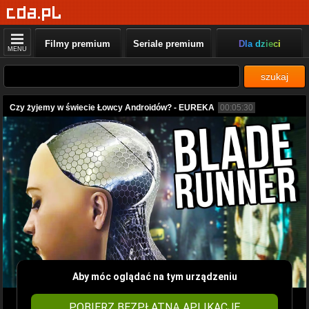
Filmy premium
Seriale premium
Dla dzieci
MENU
szukaj
Czy żyjemy w świecie Łowcy Androidów? - EUREKA
00:05:30
Aby móc oglądać na tym urządzeniu
POBIERZ BEZPŁATNĄ APLIKACJĘ