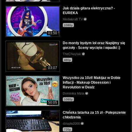
Jak działa gitara elektryczna? -
EUREKA
Mediakraft TV
1080p
03:50
Do mordy bydym loł oraz Napijmy się
gorzoły - Sceny wycięte i wpadki :)
TheChwytak
480p
03:07
Wszystko za 10zł! Makijaz w Dobie
Inflacji - Makeup Obsession i
Revolution w Dealz
Dominika Mizia
1080p
50:05
Chińska latarka za 15 zł - Polepszenie
chłodzenia
dziupla2000
720p