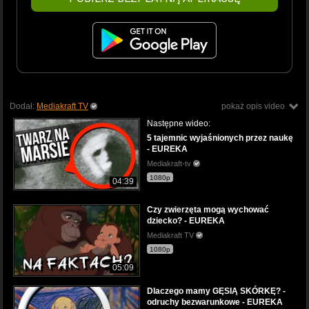
Dodał:
Mediakraft TV
pokaż opis video
Następne wideo:
5 tajemnic wyjaśnionych przez naukę
- EUREKA
Mediakraft-tv
1080p
04:39
Czy zwierzęta mogą wychować
dziecko? - EUREKA
Mediakraft TV
1080p
05:09
Dlaczego mamy GĘSIĄ SKÓRKĘ? -
odruchy bezwarunkowe - EUREKA