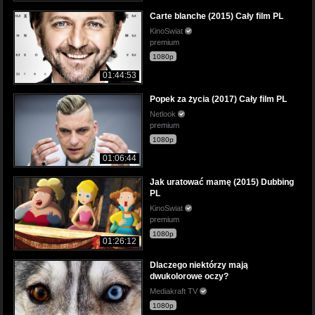
Carte blanche (2015) Cały film PL
KinoSwiat
premium
1080p
01:44:53
Popek za życia (2017) Cały film PL
Netlook
premium
1080p
01:06:44
Jak uratować mamę (2015) Dubbing
PL
KinoSwiat
premium
1080p
01:26:12
Dlaczego niektórzy mają
dwukolorowe oczy?
Mediakraft TV
1080p