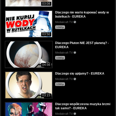
03:08
Dlaczego nie warto kupować wody w
butelkach - EUREKA
Mediakraft TV
1080p
03:50
Dlaczego Pluton NIE JEST planetą? -
EUREKA
Mediakraft TV
1080p
04:56
Dlaczego się upijamy? - EUREKA
Mediakraft TV
1080p
03:15
Dlaczego współczesna muzyka brzmi
tak samo? - EUREKA
Mediakraft TV