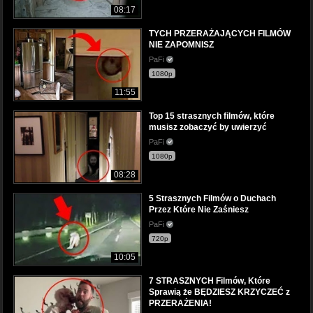
08:17
TYCH PRZERAŻAJĄCYCH FILMÓW
NIE ZAPOMNISZ
PaFi
1080p
11:55
Top 15 strasznych filmów, które
musisz zobaczyć by uwierzyć
PaFi
1080p
08:28
5 Strasznych Filmów o Duchach
Przez Które Nie Zaśniesz
PaFi
720p
10:05
7 STRASZNYCH Filmów, Które
Sprawią że BĘDZIESZ KRZYCZEĆ z
PRZERAŻENIA!