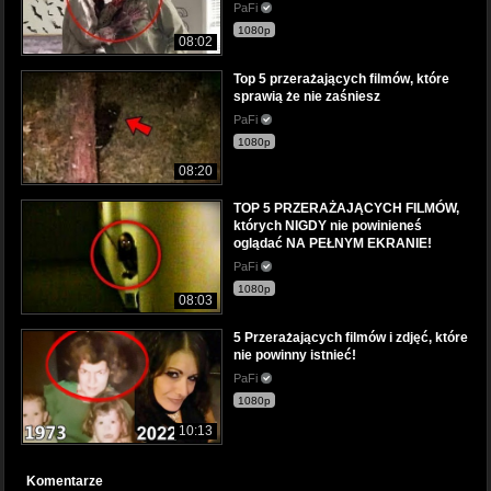
PaFi
1080p
08:02
Top 5 przerażających filmów, które
sprawią że nie zaśniesz
PaFi
1080p
08:20
TOP 5 PRZERAŻAJĄCYCH FILMÓW,
których NIGDY nie powinieneś
oglądać NA PEŁNYM EKRANIE!
PaFi
1080p
08:03
5 Przerażających filmów i zdjęć, które
nie powinny istnieć!
PaFi
1080p
10:13
Komentarze