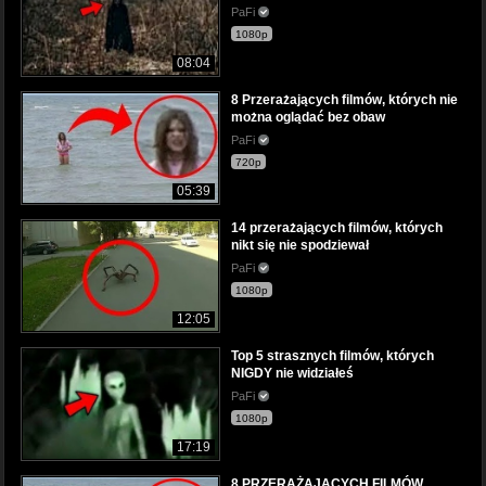
PaFi
1080p
08:04
8 Przerażających filmów, których nie
można oglądać bez obaw
PaFi
720p
05:39
14 przerażających filmów, których
nikt się nie spodziewał
PaFi
1080p
12:05
Top 5 strasznych filmów, których
NIGDY nie widziałeś
PaFi
1080p
17:19
8 PRZERAŻAJĄCYCH FILMÓW,