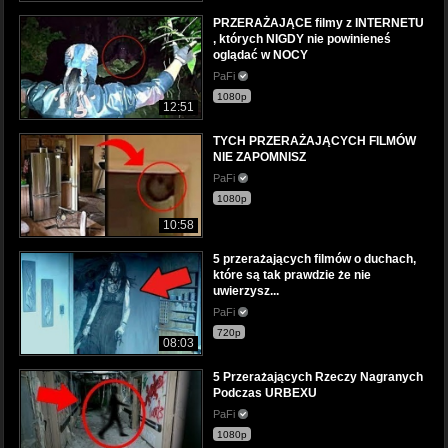
PRZERAŻAJĄCE filmy z INTERNETU
, których NIGDY nie powinieneś
oglądać w NOCY
PaFi
1080p
12:51
TYCH PRZERAŻAJĄCYCH FILMÓW
NIE ZAPOMNISZ
PaFi
1080p
10:58
5 przerażających filmów o duchach,
które są tak prawdzie że nie
uwierzysz...
PaFi
720p
08:03
5 Przerażających Rzeczy Nagranych
Podczas URBEXU
PaFi
1080p