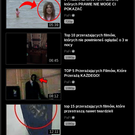
których PRAWIE NIE MOGE CI
POKAZAĆ
PaFi
720p
05:39
Top 10 przerażających filmów,
których nie powinieneś oglądać o 3 w
nocy
PaFi
1080p
06:45
TOP 5 Przerażających Filmów, Które
Przerażą KAŻDEGO!
PaFi
1080p
08:12
top 15 przerażających filmów, które
przestraszą nawet twardzieli
PaFi
1080p
12:11