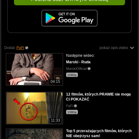
Dodał:
PaFi
pokaż opis video
Następne wideo:
Marski - Ruda
MarskiOfficial
1080p
04:15
12 filmów, których PRAWIE nie mogę
Ci POKAZAĆ
PaFi
1080p
11:33
Top 5 przerażających filmów, których
NIE obejrzysz sam!