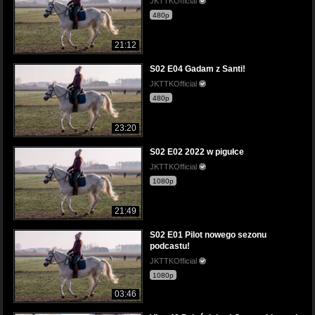
JKTTKOfficial
480p
21:12
S02 E04 Gadam z Santi!
JKTTKOfficial
480p
23:20
S02 E02 2022 w pigułce
JKTTKOfficial
1080p
21:49
S02 E01 Pilot nowego sezonu
podcastu!
JKTTKOfficial
1080p
03:46