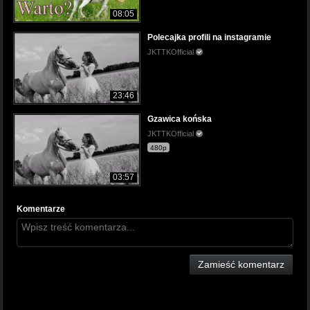
08:05
Polecajka profili na instagramie
JKTTKOfficial
23:46
Gzawica końska
JKTTKOfficial
480p
03:57
Komentarze
Zamieść komentarz