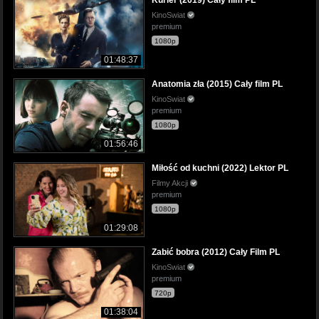
KinoSwiat
premium
1080p
01:48:37
Anatomia zła (2015) Cały film PL
KinoSwiat
premium
1080p
01:56:46
Miłość od kuchni (2022) Lektor PL
Filmy Akcji
premium
1080p
01:29:08
Zabić bobra (2012) Cały Film PL
KinoSwiat
premium
720p
01:38:04