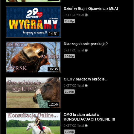
Dzień w Stajni Ojcowizna z MŁA!
JKTTKOfficial
1080p
14:51
Dlaczego konie parskają?
JKTTKOfficial
1080p
06:35
O EHV bardzo w skrócie...
JKTTKOfficial
1080p
12:56
OMG brałam udział w
KONSULTACJACH ONLINE!!!!
JKTTKOfficial
1080p