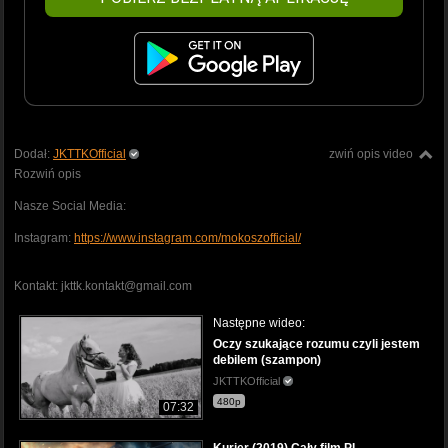
Dodał:
JKTTKOfficial
zwiń opis video
Rozwiń opis
Nasze Social Media:
Instagram:
https://www.instagram.com/mokoszofficial/
Kontakt: jkttk.kontakt@gmail.com
Następne wideo:
Oczy szukające rozumu czyli jestem
debilem (szampon)
JKTTKOfficial
480p
07:32
Kurier (2019) Cały film PL