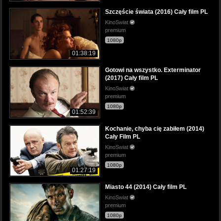
Szczęście świata (2016) Cały film PL
KinoSwiat
premium
1080p
01:38:19
Gotowi na wszystko. Exterminator
(2017) Cały film PL
KinoSwiat
premium
1080p
01:52:39
Kochanie, chyba cię zabiłem (2014)
Cały Film PL
KinoSwiat
premium
1080p
01:27:19
Miasto 44 (2014) Cały film PL
KinoSwiat
premium
1080p