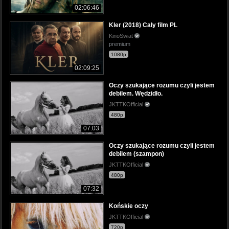
02:06:46
Kler (2018) Cały film PL
KinoSwiat
premium
1080p
02:09:25
Oczy szukające rozumu czyli jestem
debilem. Wędzidło.
JKTTKOfficial
480p
07:03
Oczy szukające rozumu czyli jestem
debilem (szampon)
JKTTKOfficial
480p
07:32
Końskie oczy
JKTTKOfficial
720p