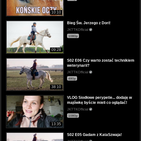
10:10
Bieg Św. Jerzego z Dori!
JKTTKOfficial
1080p
09:28
S02 E06 Czy warto zostać technikiem
weterynarii?
JKTTKOfficial
480p
38:10
VLOG Siodłowe perypetie... dodaję w
majówkę byście mieli co oglądać!
JKTTKOfficial
1080p
13:35
S02 E05 Gadam z KataSzwaja!