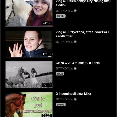
Vlog 40 Dzień dobry! Czy znajdę tutaj
siodło?
JKTTKOfficial
1080p
24:17
Vlog 41: Przyczepa, stres, sraczka i
saddlefitter
JKTTKOfficial
16:13
Ciąża w 2 i 3 miesiącu u konia
JKTTKOfficial
480p
09:10
O Inseminacji słów kilka
JKTTKOfficial
1080p
09:25