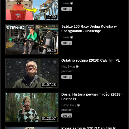
Surmi
1080p
17:50
Jeżdżę 100 Razy Jedną Kolejką w
Energylandii - Challenge
Surmi
1080p
09:26
Ostatnia rodzina (2016) Cały film PL
KinoSwiat
premium
1080p
01:57:28
Doris: Historia pewnej miłości (2018)
Lektor PL
Filmy Akcji
premium
1080p
01:28:57
Popek za życia (2017) Cały film PL