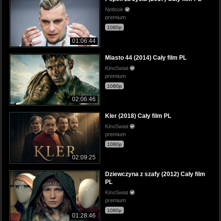
Netlook
premium
1080p
01:06:44
Miasto 44 (2014) Cały film PL
KinoSwiat
premium
1080p
02:06:46
Kler (2018) Cały film PL
KinoSwiat
premium
1080p
02:09:25
Dziewczyna z szafy (2012) Cały film
PL
KinoSwiat
premium
1080p
01:28:46