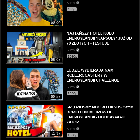
Surmi
480p
08:00
NAJTAŃSZY HOTEL KOŁO
ENERGYLANDII *KAPSUŁY* JUŻ OD
70 ZŁOTYCH - TESTUJE
Surmi
1080p
09:07
LUDZIE WYBIERAJĄ NAM
ROLLERCOASTERY W
ENERGYLANDII CHALLENGE
Surmi
1080p
08:57
SPĘDZILIŚMY NOC W LUKSUSOWYM
DOMKU 100 METRÓW OD
ENERGYLANDII - HOLIDAYPARK
ZATOR
Surmi
11:37
1080p