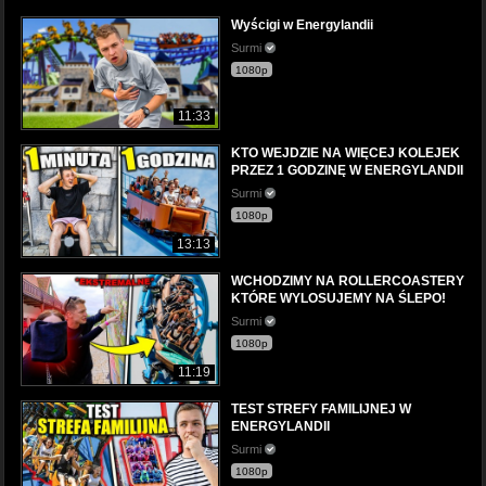
Wyścigi w Energylandii
Surmi
1080p
11:33
KTO WEJDZIE NA WIĘCEJ KOLEJEK
PRZEZ 1 GODZINĘ W ENERGYLANDII
Surmi
1080p
13:13
WCHODZIMY NA ROLLERCOASTERY
KTÓRE WYLOSUJEMY NA ŚLEPO!
Surmi
1080p
11:19
TEST STREFY FAMILIJNEJ W
ENERGYLANDII
Surmi
1080p