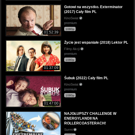
Gotowi na wszystko. Exterminator
(2017) Cały film PL
KinoSwiat
premium
1080p
01:52:39
Życie jest wspaniałe (2018) Lektor PL
Filmy Akcji
premium
1080p
01:37:09
Śubuk (2022) Cały film PL
KinoSwiat
premium
1080p
01:47:00
NAJGŁUPSZY CHALLENGE W
ENERGYLANDII NA
ROLLERCOASTERACH!
Surmi