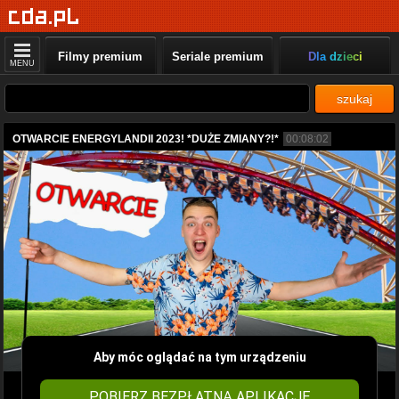
Filmy premium
Seriale premium
Dla dzieci
MENU
szukaj
OTWARCIE ENERGYLANDII 2023! *DUŻE ZMIANY?!*
00:08:02
Aby móc oglądać na tym urządzeniu
POBIERZ BEZPŁATNĄ APLIKACJĘ