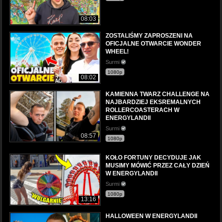
08:03
ZOSTALIŚMY ZAPROSZENI NA
OFICJALNE OTWARCIE WONDER
WHEEL!
Surmi
1080p
08:02
KAMIENNA TWARZ CHALLENGE NA
NAJBARDZIEJ EKSREMALNYCH
ROLLERCOASTERACH W
ENERGYLANDII
Surmi
08:57
1080p
KOŁO FORTUNY DECYDUJE JAK
MUSIMY MÓWIĆ PRZEZ CAŁY DZIEŃ
W ENERGYLANDII
Surmi
1080p
13:16
HALLOWEEN W ENERGYLANDII