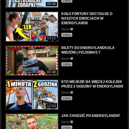
1080p
08:48
KOŁO FORTUNY DECYDUJE O
NASZYCH EMOCJACH W
ENERGYLANDII
Surmi
1080p
13:12
BILETY DO ENERGYLANDII DLA
WIDZÓW | #VLOGMAS 7
Surmi
1080p
02:48
KTO WEJDZIE NA WIĘCEJ KOLEJEK
PRZEZ 2 GODZINY W ENERGYLANDII
Surmi
1080p
12:54
JAK CHODZIĆ PO ENERGYLANDII?
Surmi
1080p