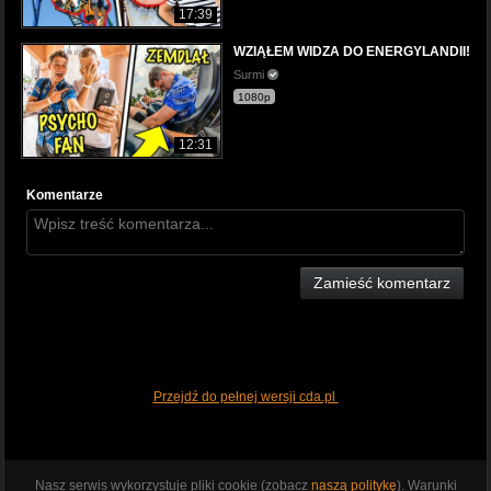
17:39
WZIĄŁEM WIDZA DO ENERGYLANDII!
Surmi
1080p
12:31
Komentarze
Zamieść komentarz
Przejdź do pełnej wersji cda.pl
Nasz serwis wykorzystuje pliki cookie (zobacz
naszą politykę
). Warunki