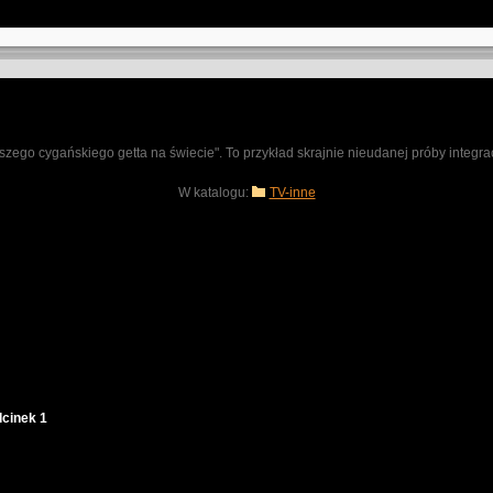
zego cygańskiego getta na świecie". To przykład skrajnie nieudanej próby integr
W katalogu:
TV-inne
dcinek 1