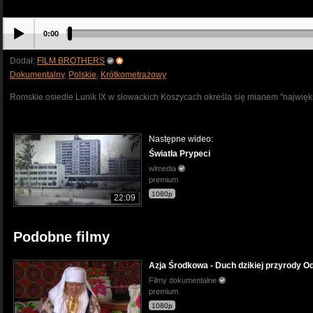
0:00
Dodał:
FILM BROTHERS
Dokumentalny
,
Polskie
,
Krótkometrażowy
Romskie osiedle Lunik IX w słowackich Koszycach określa się mianem "najwięks
Następne wideo:
Światła Prypeci
wlmedia
premium
1080p
22:09
Podobne filmy
Azja Środkowa - Duch dzikiej przyrody O
Filmy dokumentalne
premium
1080p