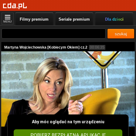
Filmy premium
Seriale premium
Dla dzieci
MENU
szukaj
Martyna Wojciechowska [Kobiecym Okiem] cz.2
00:06:35
Aby móc oglądać na tym urządzeniu
POBIERZ BEZPŁATNĄ APLIKACJĘ