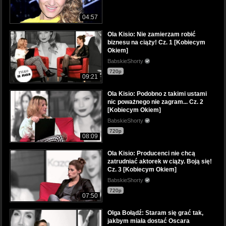
04:57
Ola Kisio: Nie zamierzam robić
biznesu na ciąży! Cz. 1 [Kobiecym
Okiem]
BabskieShorty
720p
09:21
Ola Kisio: Podobno z takimi ustami
nic poważnego nie zagram... Cz. 2
[Kobiecym Okiem]
BabskieShorty
720p
08:09
Ola Kisio: Producenci nie chcą
zatrudniać aktorek w ciąży. Boją się!
Cz. 3 [Kobiecym Okiem]
BabskieShorty
720p
07:50
Olga Bołądź: Staram się grać tak,
jakbym miała dostać Oscara