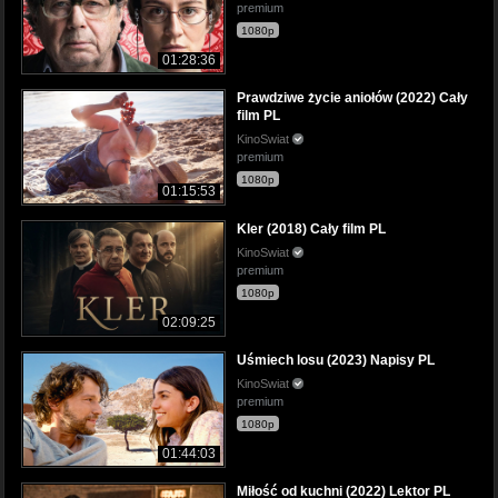
premium
1080p
01:28:36
Prawdziwe życie aniołów (2022) Cały
film PL
KinoSwiat
premium
1080p
01:15:53
Kler (2018) Cały film PL
KinoSwiat
premium
1080p
02:09:25
Uśmiech losu (2023) Napisy PL
KinoSwiat
premium
1080p
01:44:03
Miłość od kuchni (2022) Lektor PL