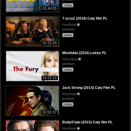
1080p
01:44:55
7 uczuć (2018) Cały film PL
KinoSwiat
premium
1080p
01:52:24
Mizofobia (2016) Lektor PL
Filmy Akcji
premium
1080p
01:52:15
Jack Strong (2014) Cały Film PL
KinoSwiat
premium
1080p
02:02:37
Body/Ciało (2015) Cały film PL
KinoSwiat