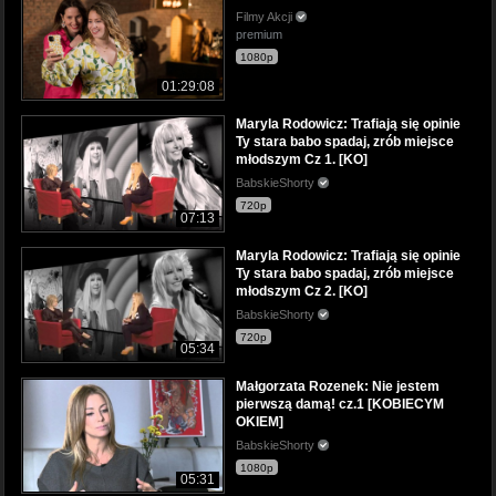
Filmy Akcji
premium
1080p
01:29:08
Maryla Rodowicz: Trafiają się opinie
Ty stara babo spadaj, zrób miejsce
młodszym Cz 1. [KO]
BabskieShorty
720p
07:13
Maryla Rodowicz: Trafiają się opinie
Ty stara babo spadaj, zrób miejsce
młodszym Cz 2. [KO]
BabskieShorty
720p
05:34
Małgorzata Rozenek: Nie jestem
pierwszą damą! cz.1 [KOBIECYM
OKIEM]
BabskieShorty
1080p
05:31