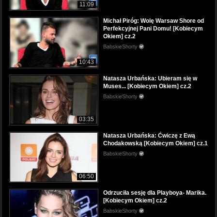
11:09
Michał Piróg: Wolę Warsaw Shore od
Perfekcyjnej Pani Domu! [Kobiecym
Okiem] cz.2
BabskieShorty
10:43
Natasza Urbańska: Ubieram się w
Muses... [Kobiecym Okiem] cz.2
BabskieShorty
03:35
Natasza Urbańska: Ćwiczę z Ewą
Chodakowską [Kobiecym Okiem] cz.1
BabskieShorty
06:50
Odrzuciła sesję dla Playboya- Marika.
[Kobiecym Okiem] cz.2
BabskieShorty