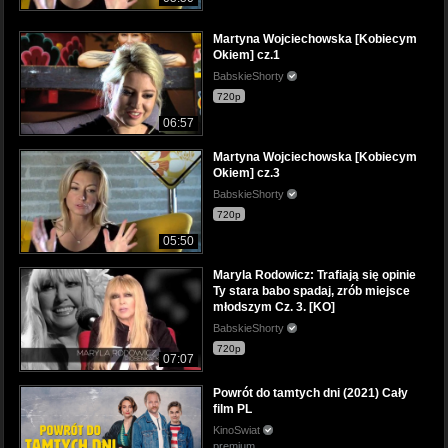
Martyna Wojciechowska [Kobiecym
Okiem] cz.1
BabskieShorty
720p
06:57
Martyna Wojciechowska [Kobiecym
Okiem] cz.3
BabskieShorty
720p
05:50
Maryla Rodowicz: Trafiają się opinie
Ty stara babo spadaj, zrób miejsce
młodszym Cz. 3. [KO]
BabskieShorty
720p
07:07
Powrót do tamtych dni (2021) Cały
film PL
KinoSwiat
premium