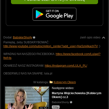
Dodał:
BabskieShorty
zwiń opis video
Pamiętaj, żeby SUBSKRYBOWAĆ:
http://www.youtube.com/subscription_center?add_user=NaSzpilkachTV
;)
WPADNIJ NA NASZEGO FACEBOOKA:
https://www.facebook.com/Lulapl?
fref=ts
ODWIEDŹ NASZ INSTAGRAM:
https://instagram.com/LULA_PL/
OBSERWUJ NAS NA SNAPIE: lula.pl
W katalogu:
Kobiecym Okiem
Następne wideo:
Martyna Wojciechowska [Kobiecym
Okiem] cz.3
BabskieShorty
720p
05:50