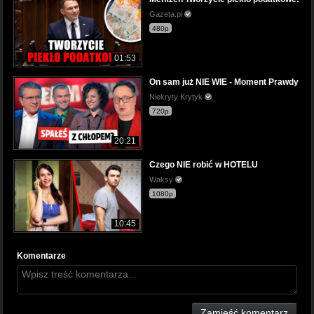
Gazeta.pl
480p
01:53
On sam już NIE WIE - Moment Prawdy
Niekryty Krytyk
720p
20:21
Czego NIE robić w HOTELU
Waksy
1080p
10:45
Komentarze
Zamieść komentarz