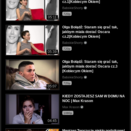
cz.1[Kobiecym Okiem]
BabskieShorty
720p
05:11
Olga Bołądź: Staram się grać tak,
jakbym miała dostać Oscara
cz.2[Kobiecym Okiem]
BabskieShorty
720p
05:39
Olga Bołądź: Staram się grać tak,
jakbym miała dostać Oscara cz.3
[Kobiecym Okiem]
BabskieShorty
720p
05:07
KIEDY ZOSTAJESZ SAM W DOMU NA
NOC | Max Krason
Max Krason
1080p
04:45
Mentzen Tworzycie piekło podatkowe!