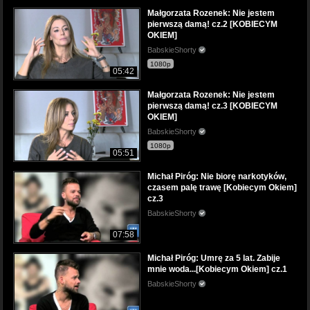
Małgorzata Rozenek: Nie jestem
pierwszą damą! cz.2 [KOBIECYM
OKIEM]
BabskieShorty
1080p
05:42
Małgorzata Rozenek: Nie jestem
pierwszą damą! cz.3 [KOBIECYM
OKIEM]
BabskieShorty
1080p
05:51
Michał Piróg: Nie biorę narkotyków,
czasem palę trawę [Kobiecym Okiem]
cz.3
BabskieShorty
07:58
Michał Piróg: Umrę za 5 lat. Zabije
mnie woda...[Kobiecym Okiem] cz.1
BabskieShorty