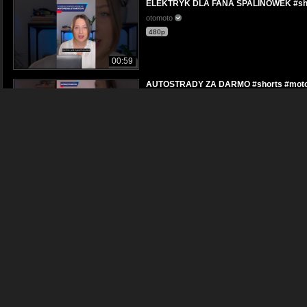
ELEKTRYK DLA FANA SPALINÓWEK #shor
otomoto
480p
00:59
AUTOSTRADY ZA DARMO #shorts #motory
otomoto
480p
00:43
TRZEBA MIEĆ KONTAKTY #shorts #motor
otomoto
480p
00:55
ŻÓŁTY SIĘ OPŁACA #shorts #motoryzac
otomoto
480p
00:58