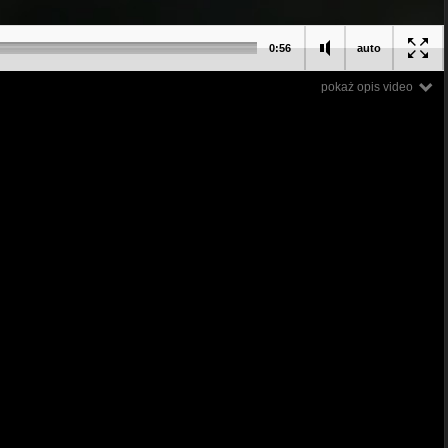
0:56
auto
pokaż opis video