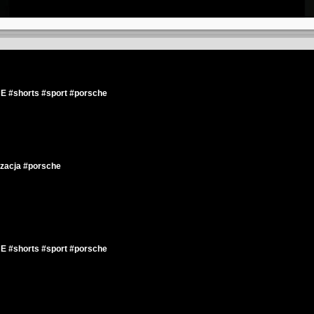
shorts #sport #porsche
acja #porsche
shorts #sport #porsche