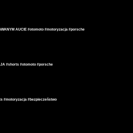
ANYM AUCIE #otomoto #motoryzacja #porsche
 #shorts #otomoto #porsche
 #motoryzacja #bezpieczeństwo