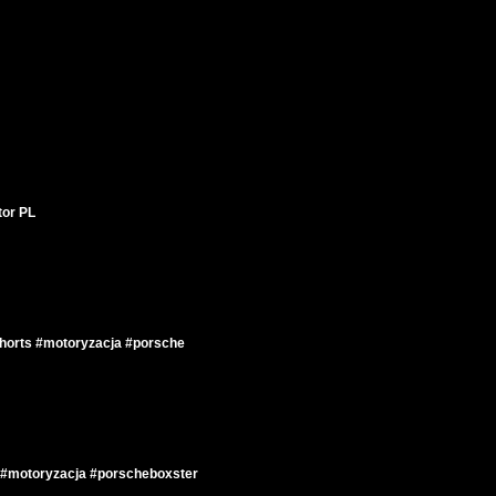
tor PL
rts #motoryzacja #porsche
motoryzacja #porscheboxster