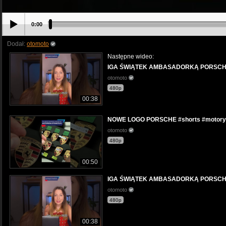
0:00
Dodał:
otomoto
Następne wideo:
IGA ŚWIĄTEK AMBASADORKĄ PORSCHE #
otomoto
480p
00:38
NOWE LOGO PORSCHE #shorts #motoryz
otomoto
480p
00:50
IGA ŚWIĄTEK AMBASADORKĄ PORSCHE #
otomoto
480p
00:38