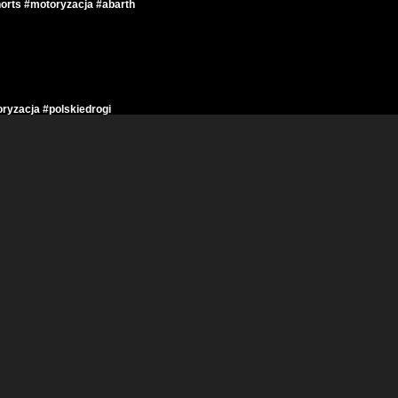
ts #motoryzacja #abarth
zacja #polskiedrogi
yzacja #kierowcy
ja #samochody