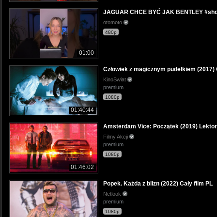
JAGUAR CHCE BYĆ JAK BENTLEY #short
otomoto
480p
01:00
Człowiek z magicznym pudełkiem (2017) C
KinoSwiat
premium
1080p
01:40:44
Amsterdam Vice: Początek (2019) Lektor
Filmy Akcji
premium
1080p
01:46:02
Popek. Każda z blizn (2022) Cały film PL
Netlook
premium
1080p