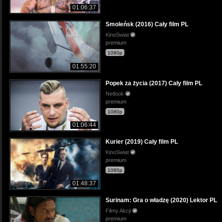
01:06:37
Smoleńsk (2016) Cały film PL
KinoSwiat
premium
1080p
01:55:20
Popek za życia (2017) Cały film PL
Netlook
premium
1080p
01:06:44
Kurier (2019) Cały film PL
KinoSwiat
premium
1080p
01:48:37
Surinam: Gra o władzę (2020) Lektor PL
Filmy Akcji
premium