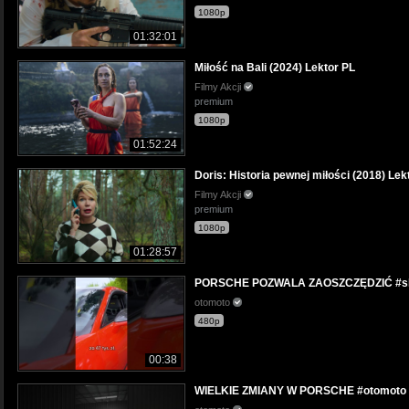
1080p
01:32:01
Miłość na Bali (2024) Lektor PL
Filmy Akcji
premium
1080p
01:52:24
Doris: Historia pewnej miłości (2018) Lek
Filmy Akcji
premium
1080p
01:28:57
PORSCHE POZWALA ZAOSZCZĘDZIĆ #sho
otomoto
480p
00:38
WIELKIE ZMIANY W PORSCHE #otomoto #