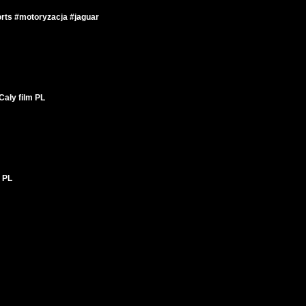
s #motoryzacja #jaguar
ały film PL
 PL