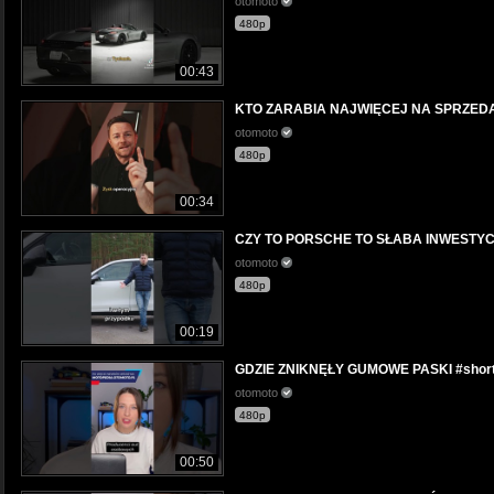
otomoto
480p
00:43
KTO ZARABIA NAJWIĘCEJ NA SPRZEDAW
otomoto
480p
00:34
CZY TO PORSCHE TO SŁABA INWESTYCJA
otomoto
480p
00:19
GDZIE ZNIKNĘŁY GUMOWE PASKI #shorts
otomoto
480p
00:50