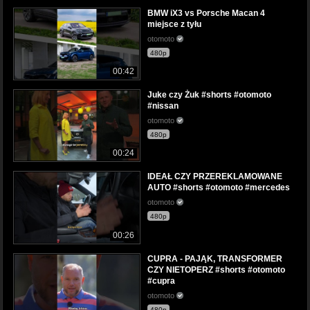
BMW iX3 vs Porsche Macan 4
miejsce z tyłu
otomoto
480p
00:42
Juke czy Żuk #shorts #otomoto
#nissan
otomoto
480p
00:24
IDEAŁ CZY PRZEREKLAMOWANE
AUTO #shorts #otomoto #mercedes
otomoto
480p
00:26
CUPRA - PAJĄK, TRANSFORMER
CZY NIETOPERZ #shorts #otomoto
#cupra
otomoto
480p