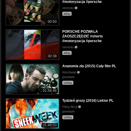
#motoryzacja #porsche
otomoto
480p
00:50
PORSCHE POZWALA
ZAOSZCZĘDZIĆ #shorts
#motoryzacja #porsche
otomoto
480p
00:38
Anatomia zła (2015) Cały film PL
KinoSwiat
premium
1080p
01:56:46
Tydzień grozy (2016) Lektor PL
Filmy Akcji
premium
1080p
01:48:03