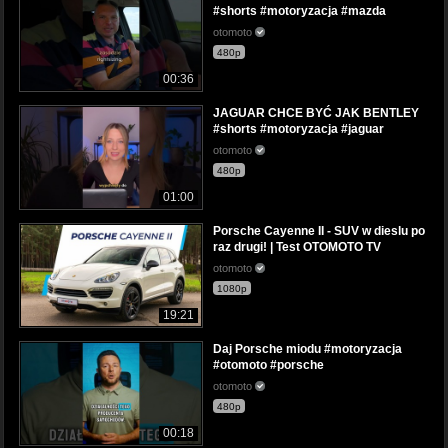
#shorts #motoryzacja #mazda
otomoto
480p
00:36
JAGUAR CHCE BYĆ JAK BENTLEY
#shorts #motoryzacja #jaguar
otomoto
480p
01:00
Porsche Cayenne II - SUV w dieslu po
raz drugi! | Test OTOMOTO TV
otomoto
1080p
19:21
Daj Porsche miodu #motoryzacja
#otomoto #porsche
otomoto
480p
00:18