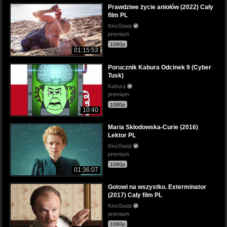
Prawdziwe życie aniołów (2022) Cały
film PL
KinoSwiat
premium
1080p
01:15:53
Porucznik Kabura Odcinek 9 (Cyber
Tusk)
Kabura
premium
1080p
10:40
Maria Skłodowska-Curie (2016)
Lektor PL
KinoSwiat
premium
1080p
01:36:07
Gotowi na wszystko. Exterminator
(2017) Cały film PL
KinoSwiat
premium
1080p