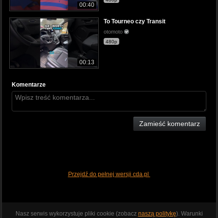
00:40
To Tourneo czy Transit
otomoto
480p
00:13
Komentarze
Zamieść komentarz
Przejdź do pełnej wersji cda.pl
Nasz serwis wykorzystuje pliki cookie (zobacz
naszą politykę
). Warunki