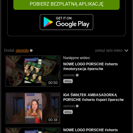
POBIERZ BEZPŁATNĄ APLIKACJĘ
Dodał:
otomoto
pokaż opis video
Następne wideo:
NOWE LOGO PORSCHE #shorts
#motoryzacja #porsche
otomoto
480p
00:50
IGA ŚWIĄTEK AMBASADORKĄ
PORSCHE #shorts #sport #porsche
otomoto
480p
00:38
NOWE LOGO PORSCHE #shorts