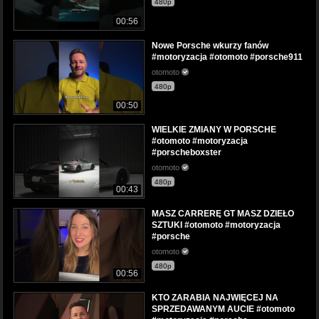
480p
00:56
Nowe Porsche wkurzy fanów
#motoryzacja #otomoto #porsche911
otomoto
480p
00:50
WIELKIE ZMIANY W PORSCHE
#otomoto #motoryzacja
#porscheboxster
otomoto
480p
00:43
MASZ CARRERĘ GT MASZ DZIEŁO
SZTUKI #otomoto #motoryzacja
#porsche
otomoto
480p
00:56
KTO ZARABIA NAJWIĘCEJ NA
SPRZEDAWANYM AUCIE #otomoto