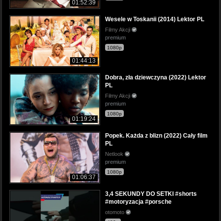
01:52:39
Wesele w Toskanii (2014) Lektor PL
Filmy Akcji
premium
1080p
01:44:13
Dobra, zła dziewczyna (2022) Lektor
PL
Filmy Akcji
premium
1080p
01:19:24
Popek. Każda z blizn (2022) Cały film
PL
Netlook
premium
1080p
01:06:37
3,4 SEKUNDY DO SETKI #shorts
#motoryzacja #porsche
otomoto