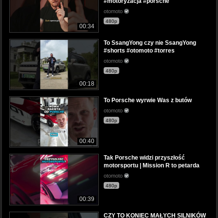
#motoryzacja #porsche
otomoto
480p
00:34
To SsangYong czy nie SsangYong
#shorts #otomoto #torres
otomoto
480p
00:18
To Porsche wyrwie Was z butów
otomoto
480p
00:40
Tak Porsche widzi przyszłość
motorsportu | Mission R to petarda
otomoto
480p
00:39
CZY TO KONIEC MAŁYCH SILNIKÓW