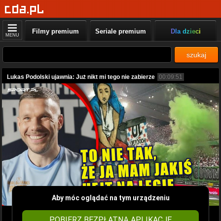
Filmy premium
Seriale premium
Dla dzieci
MENU
szukaj
Lukas Podolski ujawnia: Już nikt mi tego nie zabierze
00:09:51
Aby móc oglądać na tym urządzeniu
POBIERZ BEZPŁATNĄ APLIKACJĘ