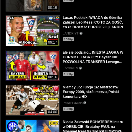
00:19
Lucas Podolski WRACA do Górnika
Zabrze! Leo Messi CO TO ZA GOŚĆ,
co za BRAMA! EURO2020 | LANDRI
LANDRIYT
1080p
09:17
ale się podziało... INIESTA ZAGRA W
GÓRNIKU ZABRZE?! Bayern NIE
POZWOLI NA TRANSFER Lewego...
FootballTV
1080p
08:16
Niemcy 3:2 Turcja 1/2 Mistrzostw
Europy 2008, skrót meczu, Polski
komentarz HD
Paweł Pawcio
1080p
04:00
Nicola Zalewski BOHATEREM Interu
w DEBIUCIE! Brutalny FAUL na
Mbappe! Real Madryt PRZEGRYWA