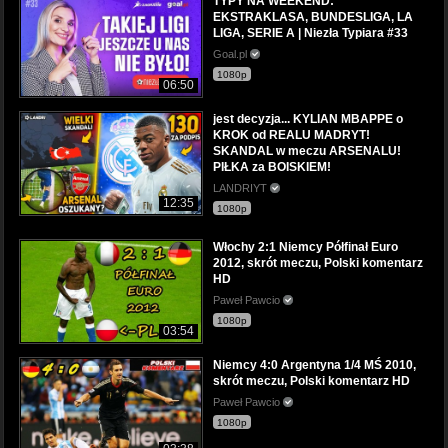
TYPY NA WEEKEND:
EKSTRAKLASA, BUNDESLIGA, LA
LIGA, SERIE A | Niezła Typiara #33
Goal.pl
1080p
06:50
jest decyzja... KYLIAN MBAPPE o
KROK od REALU MADRYT!
SKANDAL w meczu ARSENALU!
PIŁKA za BOISKIEM!
LANDRIYT
12:35
1080p
Włochy 2:1 Niemcy Półfinał Euro
2012, skrót meczu, Polski komentarz
HD
Paweł Pawcio
1080p
03:54
Niemcy 4:0 Argentyna 1/4 MŚ 2010,
skrót meczu, Polski komentarz HD
Paweł Pawcio
1080p