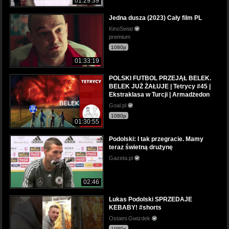
01:29:39
Jedna dusza (2023) Cały film PL
KinoSwiat
premium
1080p
01:33:19
POLSKI FUTBOL PRZEJĄŁ BELEK.
BELEK JUŻ ŻAŁUJE | Tetrycy #45 |
Ekstraklasa w Turcji | Armadżedon
Goal.pl
1080p
01:30:55
Podolski: I tak przegracie. Mamy
teraz świetną drużynę
Gazeta.pl
02:46
Lukas Podolski SPRZEDAJE
KEBABY! #shorts
Ostatni Gwizdek
1080p