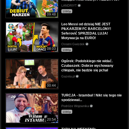
LANDRIYT
1080p
09:48
Leo Messi od dzisiaj NIE JEST
PIŁKARZEM FC BARCELONY!
Seferović SPRZEDAŁ LUJA!
Motywacja na EURO!
Ostatni Gwizdek
08:03
1080p
Ogórek: Podolskiego nie widać.
Czubaszek: Dobrze wychowany
chłopak, nie będzie się pchał
Gazeta.pl
00:44
TURCJA - Istambuł ! Nikt się tego nie
spodziewał...
Podróże Wojownika
1080p
20:54