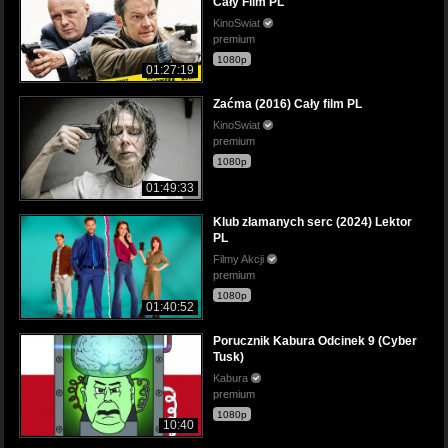
Cały Film PL
KinoSwiat
premium
1080p
01:27:19
Zaćma (2016) Cały film PL
KinoSwiat
premium
1080p
01:49:33
Klub złamanych serc (2024) Lektor
PL
Filmy Akcji
premium
1080p
01:40:52
Porucznik Kabura Odcinek 9 (Cyber
Tusk)
Kabura
premium
1080p
10:40