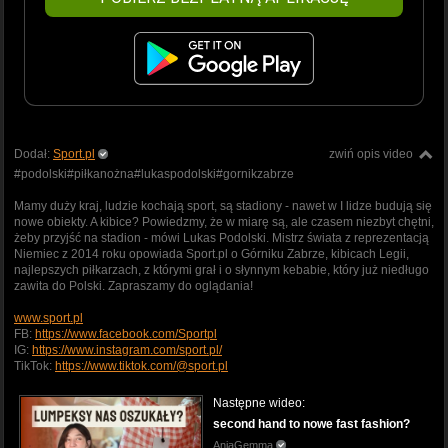
Dodał:
Sport.pl
zwiń opis video
#podolski#piłkanożna#lukaspodolski#gornikzabrze
Mamy duży kraj, ludzie kochają sport, są stadiony - nawet w I lidze budują się
nowe obiekty. A kibice? Powiedzmy, że w miarę są, ale czasem niezbyt chętni,
żeby przyjść na stadion - mówi Lukas Podolski. Mistrz świata z reprezentacją
Niemiec z 2014 roku opowiada Sport.pl o Górniku Zabrze, kibicach Legii,
najlepszych piłkarzach, z którymi grał i o słynnym kebabie, który już niedługo
zawita do Polski. Zapraszamy do oglądania!
www.sport.pl
FB:
https://www.facebook.com/Sportpl
IG:
https://www.instagram.com/sport.pl/
TikTok:
https://www.tiktok.com/@sport.pl
Następne wideo:
second hand to nowe fast fashion?
AniaGemma