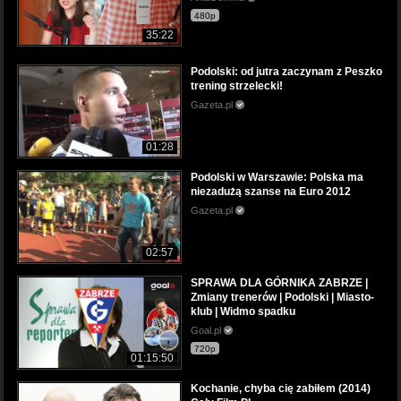
480p
35:22
Podolski: od jutra zaczynam z Peszko
trening strzelecki!
Gazeta.pl
01:28
Podolski w Warszawie: Polska ma
niezadużą szanse na Euro 2012
Gazeta.pl
02:57
SPRAWA DLA GÓRNIKA ZABRZE |
Zmiany trenerów | Podolski | Miasto-
klub | Widmo spadku
Goal.pl
720p
01:15:50
Kochanie, chyba cię zabiłem (2014)