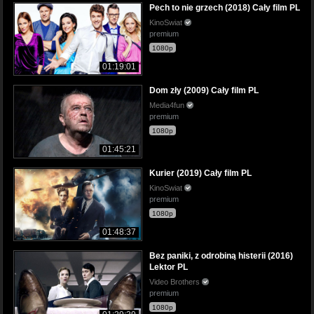
Pech to nie grzech (2018) Cały film PL
KinoSwiat
premium
1080p
01:19:01
Dom zły (2009) Cały film PL
Media4fun
premium
1080p
01:45:21
Kurier (2019) Cały film PL
KinoSwiat
premium
1080p
01:48:37
Bez paniki, z odrobiną histerii (2016)
Lektor PL
Video Brothers
premium
1080p