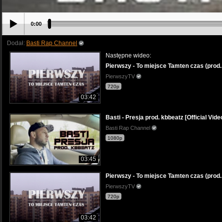
0:00
Dodał:
Basti Rap Channel
Następne wideo:
Pierwszy - To miejsce Tamten czas (prod. 
PierwszyTV
720p
03:42
Basti - Presja prod. kbbeatz [Official Vide
Basti Rap Channel
1080p
03:45
Pierwszy - To miejsce Tamten czas (prod. 
PierwszyTV
720p
03:42