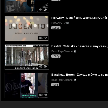
04:19
Pierwszy - Doceń to ft. Wolny, Leon, Chór 
PierwszyTV
1080p
06:22
Basti ft. Chilińska - Jeszcze mamy czas 
Basti Rap Channel
1080p
03:59
Basti feat. Beron - Zawsze mówię to co m
Basti Rap Channel
480p
00:29
Basti feat. Weronika Wiktoria - Warszyc p