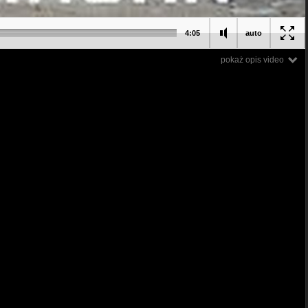
4:05
auto
pokaż opis video