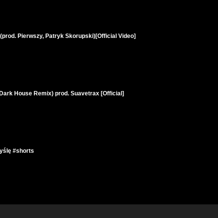
(prod. Pierwszy, Patryk Skorupski)[Official Video]
(Dark House Remix) prod. Suavetrax [Official]
yślę #shorts
rod. Koshe [Official Video]