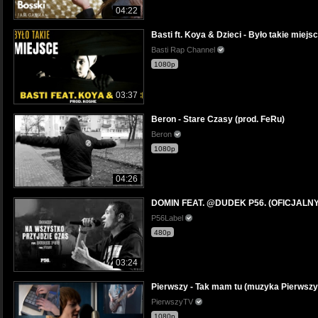
04:22
Basti ft. Koya & Dzieci - Było takie miejs
Basti Rap Channel
1080p
03:37
Beron - Stare Czasy (prod. FeRu)
Beron
1080p
04:26
DOMIN FEAT. @DUDEK P56. (OFICJALN
P56Label
480p
03:24
Pierwszy - Tak mam tu (muzyka Pierwszy)[
PierwszyTV
1080p