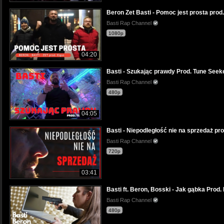
Beron Zet Basti - Pomoc jest prosta prod. 
Basti Rap Channel
1080p
04:20
Basti - Szukając prawdy Prod. Tune Seeke
Basti Rap Channel
480p
04:05
Basti - Niepodległość nie na sprzedaż pro
Basti Rap Channel
720p
03:41
Basti ft. Beron, Bosski - Jak gąbka Prod.
Basti Rap Channel
480p