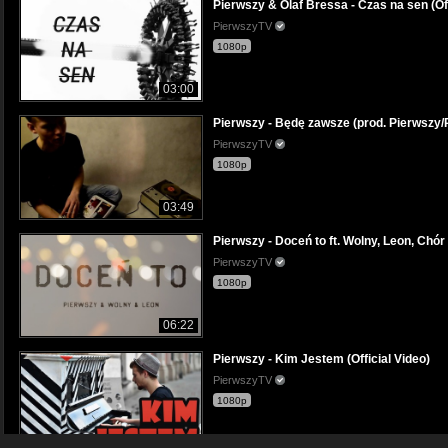
Pierwszy & Olaf Bressa - Czas na sen (Off
PierwszyTV
1080p
03:00
Pierwszy - Będę zawsze (prod. Pierwszy/P
PierwszyTV
1080p
03:49
Pierwszy - Doceń to ft. Wolny, Leon, Chór 
PierwszyTV
1080p
06:22
Pierwszy - Kim Jestem (Official Video)
PierwszyTV
1080p
04:35