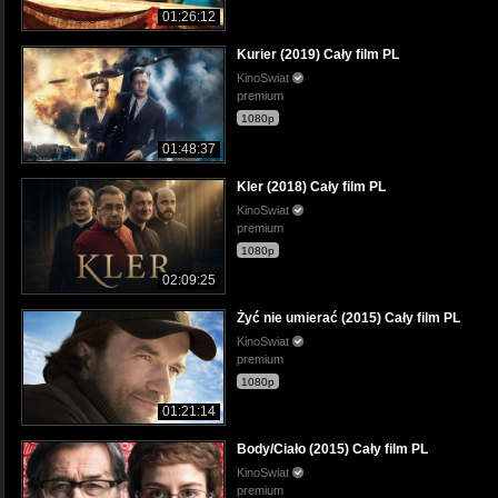
01:26:12
Kurier (2019) Cały film PL
KinoSwiat
premium
1080p
01:48:37
Kler (2018) Cały film PL
KinoSwiat
premium
1080p
02:09:25
Żyć nie umierać (2015) Cały film PL
KinoSwiat
premium
1080p
01:21:14
Body/Ciało (2015) Cały film PL
KinoSwiat
premium