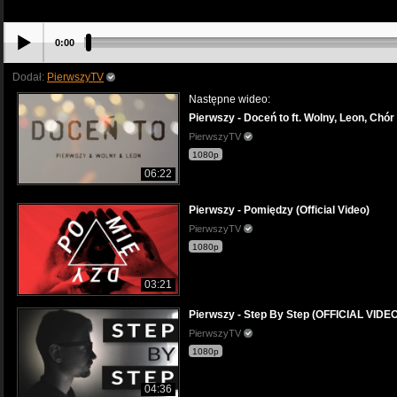
0:00
Dodał:
PierwszyTV
Następne wideo:
Pierwszy - Doceń to ft. Wolny, Leon, Chór 
PierwszyTV
1080p
06:22
Pierwszy - Pomiędzy (Official Video)
PierwszyTV
1080p
03:21
Pierwszy - Step By Step (OFFICIAL VIDEO
PierwszyTV
1080p
04:36