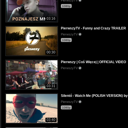
PierwszyTV
1080p
03:16
PierwszyTV - Funny and Crazy TRAILER
PierwszyTV
1080p
00:30
Pierwszy | Coś Więcej | OFFICIAL VIDEO
PierwszyTV
03:31
Silentó - Watch Me (POLISH VERSION) by
PierwszyTV
1080p
03:40