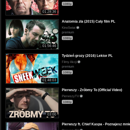
1080p
01:28:36
Anatomia zła (2015) Cały film PL
KinoSwiat
premium
1080p
01:56:46
Tydzień grozy (2016) Lektor PL
Filmy Akcji
premium
1080p
01:48:03
Pierwszy - Zróbmy To (Official Video)
PierwszyTV
1080p
03:00
Pierwszy ft. Chief Kaspa - Poznajesz mn