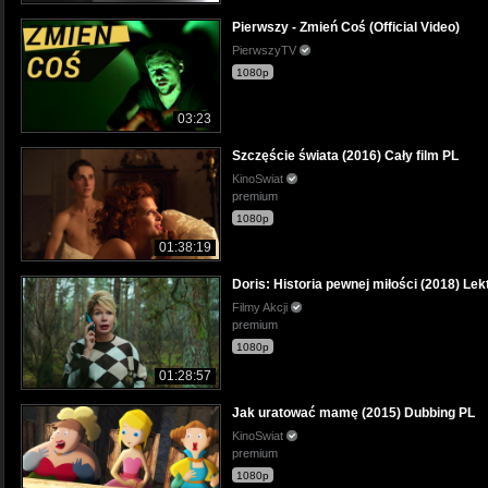
Pierwszy - Zmień Coś (Official Video)
PierwszyTV
1080p
03:23
Szczęście świata (2016) Cały film PL
KinoSwiat
premium
1080p
01:38:19
Doris: Historia pewnej miłości (2018) Lek
Filmy Akcji
premium
1080p
01:28:57
Jak uratować mamę (2015) Dubbing PL
KinoSwiat
premium
1080p