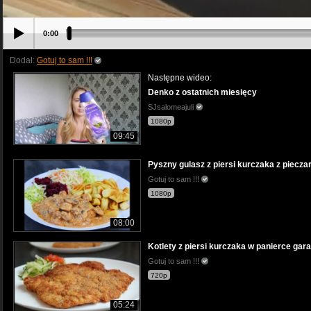
0:00
Dodał:
Gotuj to sam !!!
Następne wideo:
Denko z ostatnich miesięcy
SJsalomeajuli
1080p
09:45
Pyszny gulasz z piersi kurczaka z piecz
Gotuj to sam !!!
1080p
08:00
Kotlety z piersi kurczaka w panierce ga
Gotuj to sam !!!
720p
05:24