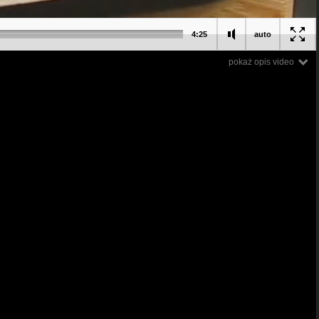
4:25
auto
pokaż opis video