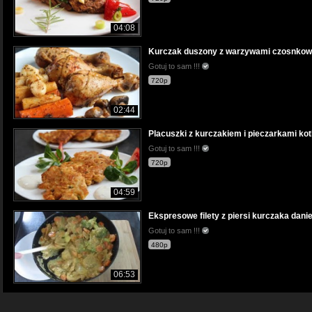
04:08
Kurczak duszony z warzywami czosnko
Gotuj to sam !!!
720p
02:44
Placuszki z kurczakiem i pieczarkami kot
Gotuj to sam !!!
720p
04:59
Ekspresowe filety z piersi kurczaka dan
Gotuj to sam !!!
480p
06:53
Pomysł na pyszne śniadanie tosty z jajk