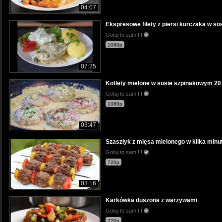
04:07
Ekspresowe filety z piersi kurczaka w s
Gotuj to sam !!!
1080p
07:25
Kotlety mielone w sosie szpinakowym 20 m
Gotuj to sam !!!
1080p
03:47
Szaszłyk z mięsa mielonego w kilka minut 
Gotuj to sam !!!
720p
03:16
Karkówka duszona z warzywami
Gotuj to sam !!!
720p