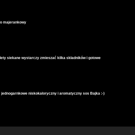
wo majerankowy
lety siekane wystarczy zmieszać kilka składników i gotowe
ie jednogarnkowe niskokaloryczny i aromatyczny sos Bajka :-)
iem szynką i świeżymi warzywami :-)