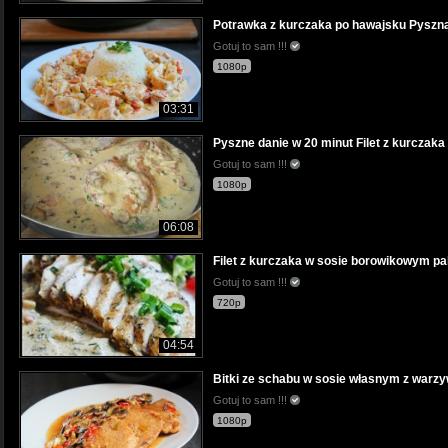
Potrawka z kurczaka po hawajsku Pyszna 
Gotuj to sam !!!
1080p
03:31
Pyszne danie w 20 minut Filet z kurczaka 
Gotuj to sam !!!
1080p
06:08
Filet z kurczaka w sosie borowikowym palc
Gotuj to sam !!!
720p
04:54
Bitki ze schabu w sosie własnym z warzy
Gotuj to sam !!!
1080p