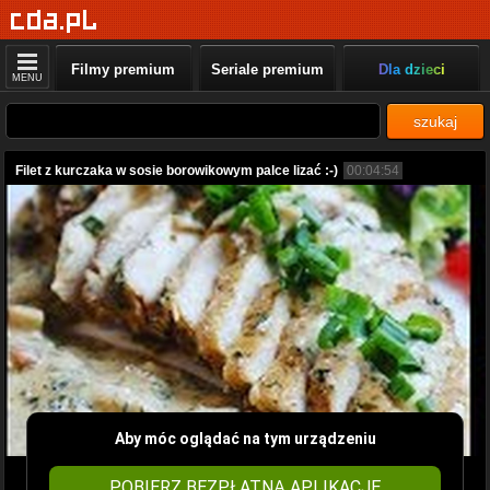
Filmy premium
Seriale premium
Dla dzieci
MENU
szukaj
Filet z kurczaka w sosie borowikowym palce lizać :-)
00:04:54
Aby móc oglądać na tym urządzeniu
POBIERZ BEZPŁATNĄ APLIKACJĘ