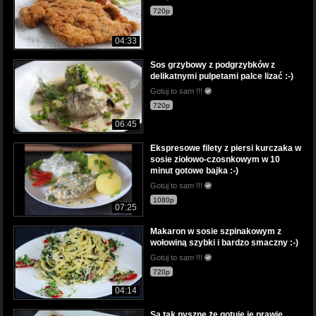
720p
04:33
Sos grzybowy z podgrzybków z
delikatnymi pulpetami palce lizać :-)
Gotuj to sam !!!
720p
06:45
Ekspresowe filety z piersi kurczaka w
sosie ziołowo-czosnkowym w 10
minut gotowe bajka :-)
Gotuj to sam !!!
1080p
07:25
Makaron w sosie szpinakowym z
wołowiną szybki i bardzo smaczny :-)
Gotuj to sam !!!
720p
04:14
Są tak pyszne że gotuję je prawie