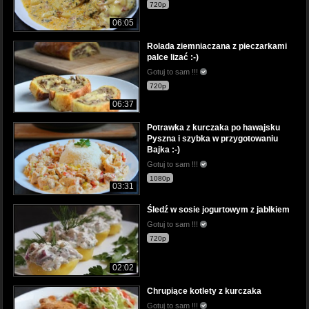
720p
06:05
Rolada ziemniaczana z pieczarkami
palce lizać :-)
Gotuj to sam !!!
720p
06:37
Potrawka z kurczaka po hawajsku
Pyszna i szybka w przygotowaniu
Bajka :-)
Gotuj to sam !!!
1080p
03:31
Śledź w sosie jogurtowym z jabłkiem
Gotuj to sam !!!
720p
02:02
Chrupiące kotlety z kurczaka
Gotuj to sam !!!