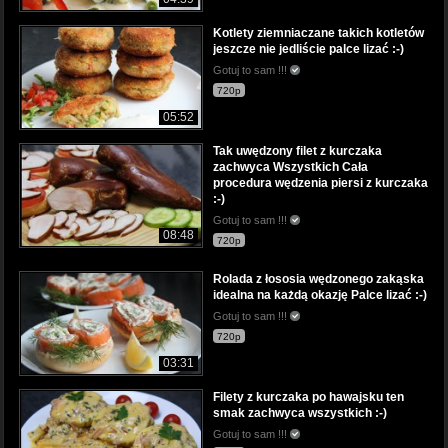
Kotlety ziemniaczane takich kotletów
jeszcze nie jedliście palce lizać :-)
Gotuj to sam !!!
720p
05:52
Tak uwędzony filet z kurczaka
zachwyca Wszystkich Cała
procedura wędzenia piersi z kurczaka
:-)
Gotuj to sam !!!
08:48
720p
Rolada z łososia wędzonego zakąska
idealna na każdą okazję Palce lizać :-)
Gotuj to sam !!!
720p
03:31
Filety z kurczaka po hawajsku ten
smak zachwyca wszystkich :-)
Gotuj to sam !!!