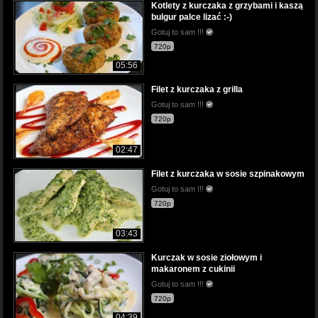
Kotlety z kurczaka z grzybami i kaszą
bulgur palce lizać :-)
Gotuj to sam !!!
720p
05:56
Filet z kurczaka z grilla
Gotuj to sam !!!
720p
02:47
Filet z kurczaka w sosie szpinakowym
Gotuj to sam !!!
720p
03:43
Kurczak w sosie ziołowym i
makaronem z cukinii
Gotuj to sam !!!
720p
04:39