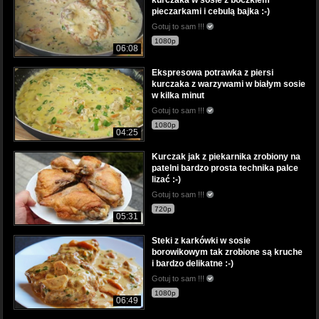
pieczarkami i cebulą bajka :-)
Gotuj to sam !!!
1080p
06:08
Ekspresowa potrawka z piersi
kurczaka z warzywami w białym sosie
w kilka minut
Gotuj to sam !!!
1080p
04:25
Kurczak jak z piekarnika zrobiony na
patelni bardzo prosta technika palce
lizać :-)
Gotuj to sam !!!
720p
05:31
Steki z karkówki w sosie
borowikowym tak zrobione są kruche
i bardzo delikatne :-)
Gotuj to sam !!!
1080p
06:49