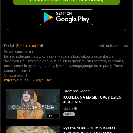
Dodał:
Gotuj to sam !!!
zwiń opis video
Witam serdecznie.
Dzisiaj polecam filety z kurczaka w sosie z borowików z dużą ilością
świeżych ziół, sos śmietanowy z jogurtem greckim i filet soczysty w środku,
coś naprawdę pysznego, a przy tym nie wymagającego dużo pracy. Danie
same się robi :-)
Smacznego !!!
https://youtu.be/ElvRogpE94c
Następne wideo:
KOBIETA NA MASIE | CAŁY DZIEŃ
JEDZENIA
Marsia
1080p
15:29
Pyszne danie w 20 minut Filet z
kurczaka w sosie z boczkiem