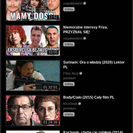
vogulepoland
1080p
12:52
Niemoralne interesy Friza.
PRZYZNAŁ SIĘ!
vogulepoland
1080p
33:05
Surinam: Gra o władzę (2020) Lektor
PL
Filmy Akcji
premium
1080p
01:32:01
Body/Ciało (2015) Cały film PL
KinoSwiat
premium
1080p
01:28:36
Kochanie, chyba cię zabiłem (2014)