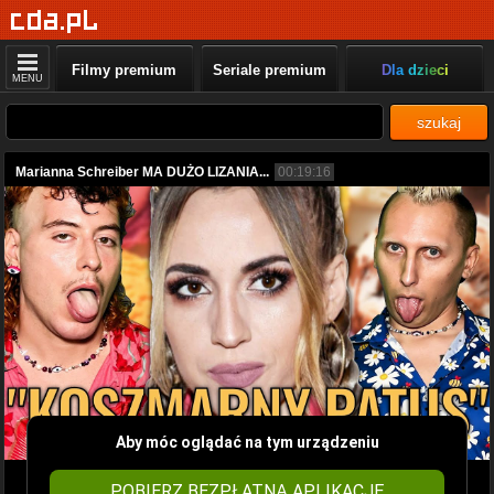
Filmy premium
Seriale premium
Dla dzieci
MENU
szukaj
Marianna Schreiber MA DUŻO LIZANIA...
00:19:16
Aby móc oglądać na tym urządzeniu
POBIERZ BEZPŁATNĄ APLIKACJĘ