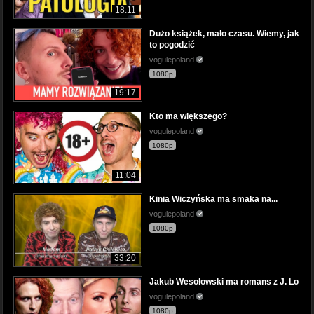
18:11
Dużo książek, mało czasu. Wiemy, jak
to pogodzić
vogulepoland
1080p
19:17
Kto ma większego?
vogulepoland
1080p
11:04
Kinia Wiczyńska ma smaka na...
vogulepoland
1080p
33:20
Jakub Wesołowski ma romans z J. Lo
vogulepoland
1080p