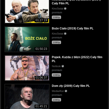
Cały Film PL
KinoSwiat
premium
1080p
01:27:19
Boże Ciało (2019) Cały film PL
KinoSwiat
premium
1080p
01:50:23
Popek. Każda z blizn (2022) Cały film
PL
Netlook
premium
1080p
01:06:37
Dom zły (2009) Cały film PL
Media4fun
premium
1080p
01:45:21