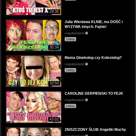
29:36
Julia Wieniawa KLNIE, ma DOŚĆ i
WYZYWA innych. Fajnie!
vogulepoland
1080p
30:34
Mama Ginekolog czy Kolesiolog?
vogulepoland
1080p
33:50
CAROLINE DERPIENSKI TO FEJK
vogulepoland
1080p
43:02
ZNISZCZONY ŚLUB Angeliki Muchy
vogulepoland