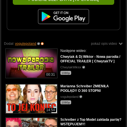
Dodał:
vogulepoland
pokaż opis video
Następne wideo:
Chwytak & Dj Wiktor - Nowa parodia /
OFFICIAL TRAILER [ ChwytakTV ]
ChwytakWiktor
1080p
00:31
Marianna Schreiber ZMIENIŁA
POGLĄDY O 360 STOPNI
vogulepoland
1080p
14:54
Schreiber z Top Model zakłada partię?
WSTĘPUJEMY!