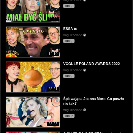
1080p
44:44
ESSA to
vogulepoland
1080p
14:10
VOGULE POLAND AWARDS 2022
vogulepoland
1080p
25:21
Śpiewająca Joanna Moro. Co poszło
nie tak?
vogulepoland
1080p
28:23