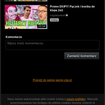
Promo EKIPY! Pączek i kostka do
klopa 2w1
vogulepoland
1080p
23:54
Komentarze
Zamieść komentarz
Przejdź do pełnej wersji cda.pl
Nasz serwis wykorzystuje pliki cookie (zobacz
naszą politykę
). Warunki
przechowywania lub dostępu do plików cookies możesz zmienić w