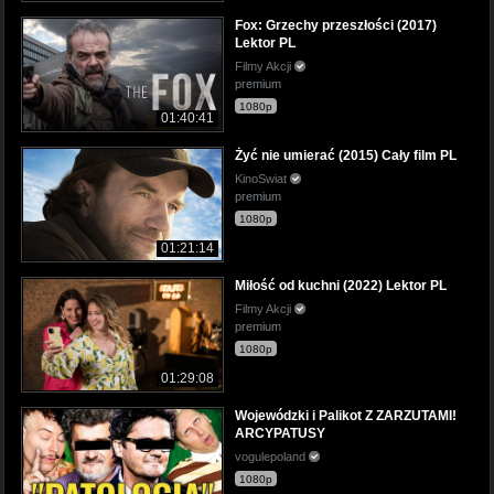
Fox: Grzechy przeszłości (2017)
Lektor PL
Filmy Akcji
premium
1080p
01:40:41
Żyć nie umierać (2015) Cały film PL
KinoSwiat
premium
1080p
01:21:14
Miłość od kuchni (2022) Lektor PL
Filmy Akcji
premium
1080p
01:29:08
Wojewódzki i Palikot Z ZARZUTAMI!
ARCYPATUSY
vogulepoland
1080p