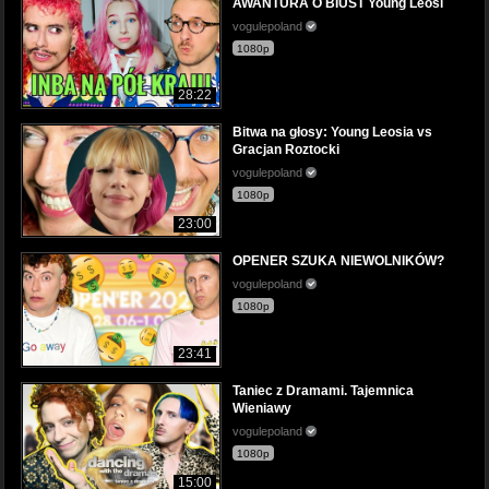
AWANTURA O BIUST Young Leosi
vogulepoland
1080p
28:22
Bitwa na głosy: Young Leosia vs
Gracjan Roztocki
vogulepoland
1080p
23:00
OPENER SZUKA NIEWOLNIKÓW?
vogulepoland
1080p
23:41
Taniec z Dramami. Tajemnica
Wieniawy
vogulepoland
1080p
15:00