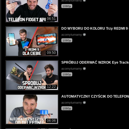
acomytumamy
1080p
06:51
DO WYBORU DO KOLORU Trzy REDMI 9 d
acomytumamy
1080p
09:50
SPRÓBUJ ODERWAĆ WZROK Eye Tracker To
acomytumamy
1080p
12:22
AUTOMATYCZNY CZYŚCIK DO TELEFO
acomytumamy
1080p
06:06