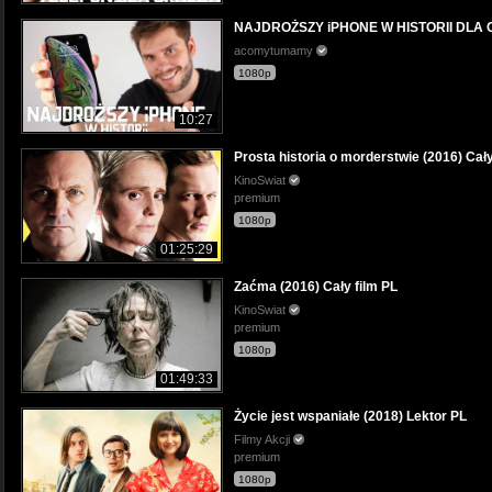
NAJDROŻSZY iPHONE W HISTORII DLA C
acomytumamy
1080p
10:27
Prosta historia o morderstwie (2016) Cały
KinoSwiat
premium
1080p
01:25:29
Zaćma (2016) Cały film PL
KinoSwiat
premium
1080p
01:49:33
Życie jest wspaniałe (2018) Lektor PL
Filmy Akcji
premium
1080p