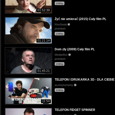
1080p
01:52:39
Żyć nie umierać (2015) Cały film PL
KinoSwiat
premium
1080p
01:21:14
Dom zły (2009) Cały film PL
Media4fun
premium
1080p
01:45:21
TELEFON I DRUKARKA 3D - DLA CIEBIE
acomytumamy
1080p
11:54
TELEFON FIDGET SPINNER