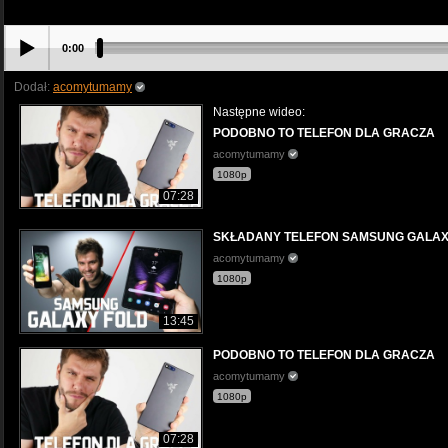
0:00
Dodał:
acomytumamy
Następne wideo:
PODOBNO TO TELEFON DLA GRACZA
acomytumamy
1080p
07:28
SKŁADANY TELEFON SAMSUNG GALAX
acomytumamy
1080p
13:45
PODOBNO TO TELEFON DLA GRACZA
acomytumamy
1080p
07:28