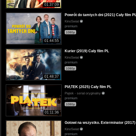
01:37:09
Powrót do tamtych dni (2021) Cały film P
KinoSwiat
premium
1080p
01:44:55
Kurier (2019) Cały film PL
KinoSwiat
premium
1080p
01:48:37
PIĄTEK (2025) Cały film PL
Piątek - serial oryginalny
premium
1080p
01:11:36
Gotowi na wszystko. Exterminator (2017) 
KinoSwiat
premium