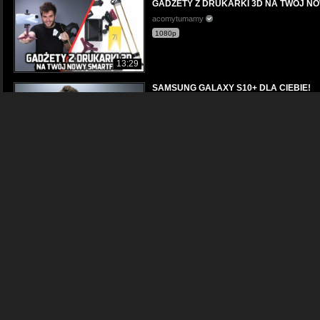
GADŻETY Z DRUKARKI 3D NA TWOJ NO
acomytumamy
1080p
13:29
SAMSUNG GALAXY S10+ DLA CIEBIE!
acomytumamy
1080p
10:31
TANI TELEFON OD MOTOROLI | TEST Mot
Arek Margol
1080p
05:55
JAK PODGLĄDAĆ SĄSIADÓW Samsung G
acomytumamy
1080p
11:55