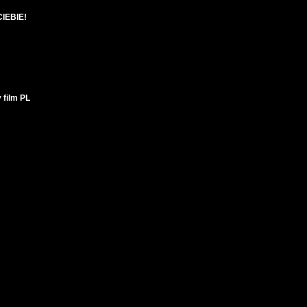
IEBIE!
 film PL