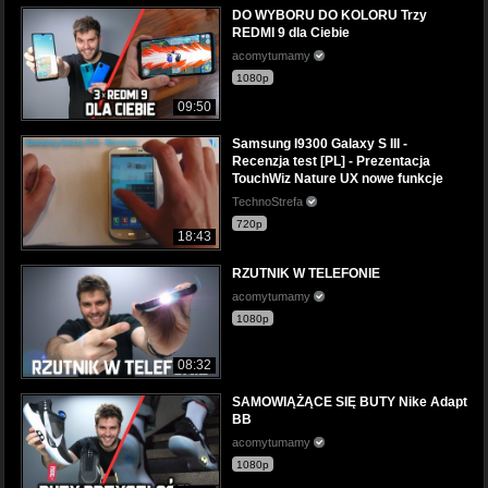
DO WYBORU DO KOLORU Trzy
REDMI 9 dla Ciebie
acomytumamy
1080p
09:50
Samsung I9300 Galaxy S III -
Recenzja test [PL] - Prezentacja
TouchWiz Nature UX nowe funkcje
TechnoStrefa
720p
18:43
RZUTNIK W TELEFONIE
acomytumamy
1080p
08:32
SAMOWIĄŻĄCE SIĘ BUTY Nike Adapt
BB
acomytumamy
1080p