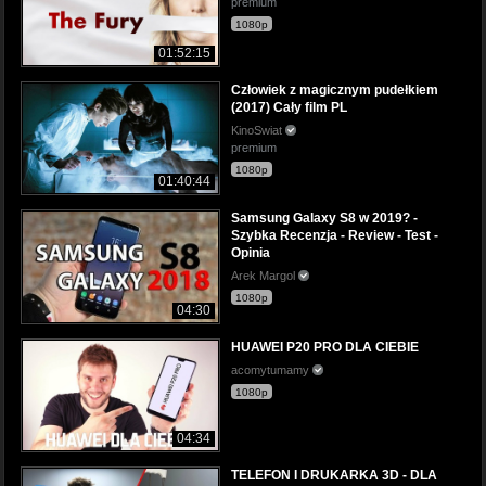
premium
1080p
01:52:15
Człowiek z magicznym pudełkiem
(2017) Cały film PL
KinoSwiat
premium
1080p
01:40:44
Samsung Galaxy S8 w 2019? -
Szybka Recenzja - Review - Test -
Opinia
Arek Margol
1080p
04:30
HUAWEI P20 PRO DLA CIEBIE
acomytumamy
1080p
04:34
TELEFON I DRUKARKA 3D - DLA