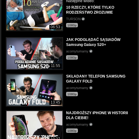
Następne wideo:
10 RZECZY, KTÓRE TYLKO
RODZEŃSTWO ZROZUMIE
TURSON
1080p
06:53
JAK PODGLĄDAĆ SĄSIADÓW
Samsung Galaxy S20+
acomytumamy
1080p
11:55
SKŁADANY TELEFON SAMSUNG
GALAXY FOLD
acomytumamy
1080p
13:45
NAJDROŻSZY iPHONE W HISTORII
DLA CIEBIE!
acomytumamy
1080p