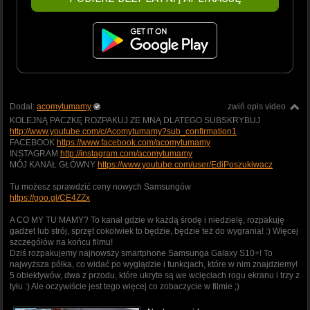
Dodał:
acomytumamy
zwiń opis video
KOLEJNĄ PACZKĘ ROZPAKUJ ZE MNĄ DLATEGO SUBSKRYBUJ
http://www.youtube.com/c/Acomytumamy?sub_confirmation1
FACEBOOK
https://www.facebook.com/acomytumamy
INSTAGRAM
http://instagram.com/acomytumamy
MÓJ KANAŁ GŁÓWNY
https://www.youtube.com/user/EdiPoszukiwacz
Tu możesz sprawdzić ceny nowych Samsungów
https://goo.gl/CE4ZZx
A CO MY TU MAMY? To kanał gdzie w każdą środę i niedzielę, rozpakuję
gadżet lub strój, sprzęt cokolwiek to będzie, będzie też do wygrania! :) Więcej
szczegółów na końcu filmu!
Dziś rozpakujemy najnowszy smartphone Samsunga Galaxy S10+! To
najwyższa półka, co widać po wyglądzie i funkcjach, które w nim znajdziemy!
5 obiektywów, dwa z przodu, które ukryte są we wcięciach rogu ekranu i trzy z
tyłu :) Ale oczywiście jest tego więcej co zobaczycie w filmie ;)