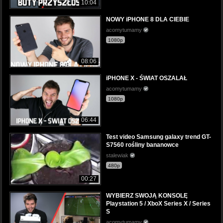
10:04
NOWY iPHONE 8 DLA CIEBIE
acomytumamy
1080p
08:06
iPHONE X - ŚWIAT OSZALAŁ
acomytumamy
1080p
06:44
Test video Samsung galaxy trend GT-
S7560 rośliny bananowce
stalewiak
480p
00:27
WYBIERZ SWOJĄ KONSOLĘ
Playstation 5 / XboX Series X / Series
S
acomytumamy