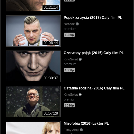
01:21:14
Popek za życia (2017) Cały film PL
Netlook
premium
1080p
01:06:44
Czerwony pająk (2015) Cały film PL
KinoSwiat
premium
1080p
01:30:37
Ostatnia rodzina (2016) Cały film PL
KinoSwiat
premium
1080p
01:57:28
Mizofobia (2016) Lektor PL
Filmy Akcji