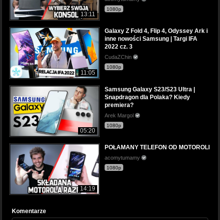
1080p
13:11
Galaxy Z Fold 4, Flip 4, Odyssey Ark i
inne nowości Samsung | Targi IFA
2022 cz. 3
CudaZChin
1080p
11:05
Samsung Galaxy S23/S23 Ultra |
Snapdragon dla Polaka? Kiedy
premiera?
Arek Margol
1080p
05:20
POŁAMANY TELEFON OD MOTOROLI
acomytumamy
1080p
14:19
Komentarze