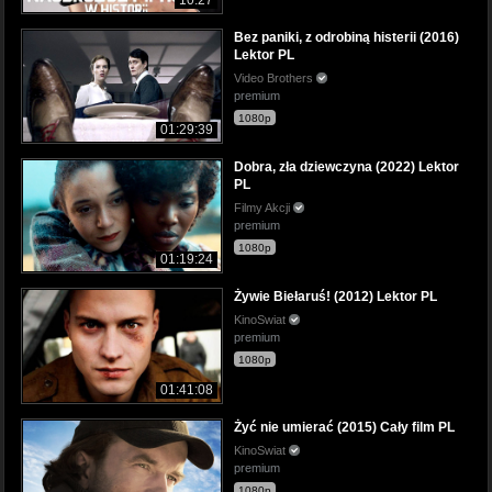
10:27
Bez paniki, z odrobiną histerii (2016)
Lektor PL
Video Brothers
premium
1080p
01:29:39
Dobra, zła dziewczyna (2022) Lektor
PL
Filmy Akcji
premium
1080p
01:19:24
Żywie Biełaruś! (2012) Lektor PL
KinoSwiat
premium
1080p
01:41:08
Żyć nie umierać (2015) Cały film PL
KinoSwiat
premium
1080p