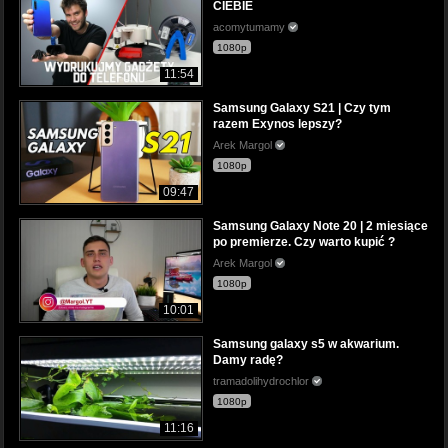
CIEBIE
acomytumamy
1080p
11:54
Samsung Galaxy S21 | Czy tym
razem Exynos lepszy?
Arek Margol
1080p
09:47
Samsung Galaxy Note 20 | 2 miesiące
po premierze. Czy warto kupić ?
Arek Margol
1080p
10:01
Samsung galaxy s5 w akwarium.
Damy radę?
tramadolihydrochlor
1080p
11:16