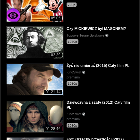
720p
05:05
Czy MICKIEWICZ był MASONEM?
Topowe Teorie Spiskowe
1080p
03:39
Żyć nie umierać (2015) Cały film PL
KinoSwiat
premium
1080p
01:21:14
Dziewczyna z szafy (2012) Cały film
PL
KinoSwiat
premium
1080p
01:28:46
Fox: Grzechy przeszłości (2017)