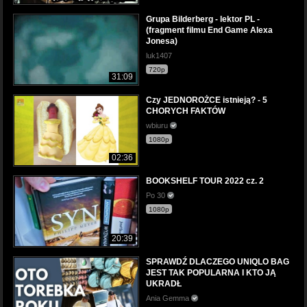
Grupa Bilderberg - lektor PL -
(fragment filmu End Game Alexa
Jonesa)
luk1407
720p
31:09
Czy JEDNOROŻCE istnieją? - 5
CHORYCH FAKTÓW
wbiuru
1080p
02:36
BOOKSHELF TOUR 2022 cz. 2
Po 30
1080p
20:39
SPRAWDŹ DLACZEGO UNIQLO BAG
JEST TAK POPULARNA I KTO JĄ
UKRADŁ
Ania Gemma