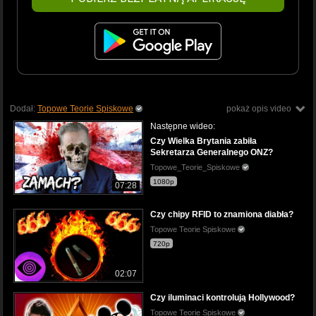
Dodał:
Topowe Teorie Spiskowe
pokaż opis video
Następne wideo:
Czy Wielka Brytania zabiła
Sekretarza Generalnego ONZ?
Topowe_Teorie_Spiskowe
1080p
07:28
Czy chipy RFID to znamiona diabła?
Topowe Teorie Spiskowe
720p
02:07
Czy iluminaci kontrolują Hollywood?
Topowe Teorie Spiskowe