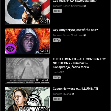
Czy AMERYKA stworzyła ISIS?
Topowe Teorie Spiskowe
1080p
04:04
Czy Antychryst jest wśród nas?
Topowe Teorie Spiskowe
720p
02:24
THE ILLUMINATI -- ALL CONSPIRACY
NO THEORY - Iluminaci --
Konspiracja, Żadna teoria
mario097
480p
01:54:24
Czego nie wiesz o… ILLUMINATI
Topowa Dycha
1080p
03:46