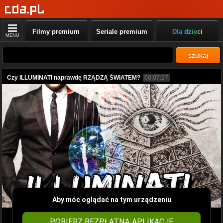
Filmy premium
Seriale premium
Dla dzieci
MENU
szukaj
Czy ILLUMINATI naprawdę RZĄDZĄ ŚWIATEM?
00:07:27
Aby móc oglądać na tym urządzeniu
POBIERZ BEZPŁATNĄ APLIKACJĘ