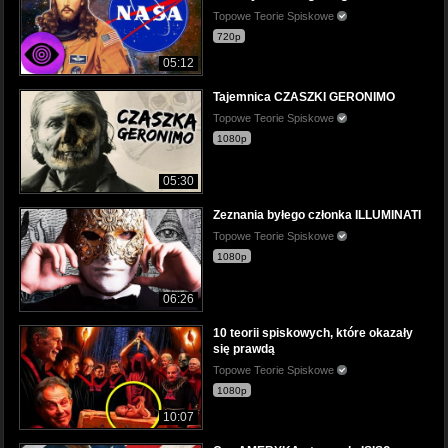
Topowe Teorie Spiskowe
720p
05:12
Tajemnica CZASZKI GERONIMO
Topowe Teorie Spiskowe
1080p
05:30
Zeznania byłego członka ILLUMINATI
Topowe Teorie Spiskowe
1080p
06:26
10 teorii spiskowych, które okazały
się prawdą
Topowe Teorie Spiskowe
1080p
10:07