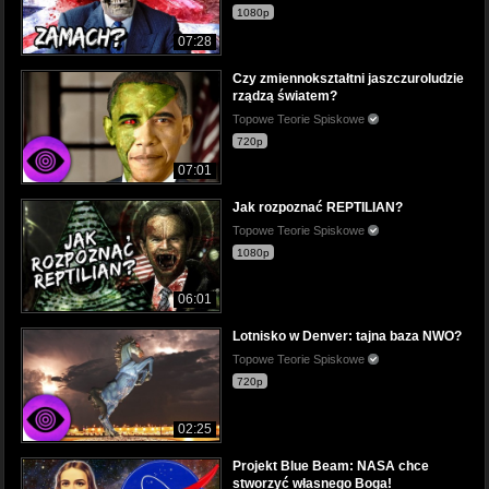
1080p
07:28
Czy zmiennokształtni jaszczuroludzie
rządzą światem?
Topowe Teorie Spiskowe
720p
07:01
Jak rozpoznać REPTILIAN?
Topowe Teorie Spiskowe
1080p
06:01
Lotnisko w Denver: tajna baza NWO?
Topowe Teorie Spiskowe
720p
02:25
Projekt Blue Beam: NASA chce
stworzyć własnego Boga!