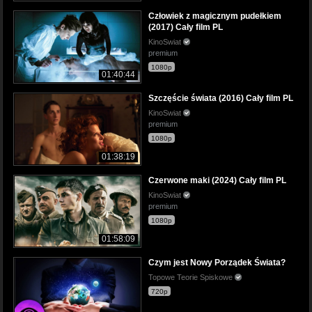
Człowiek z magicznym pudełkiem
(2017) Cały film PL
KinoSwiat
premium
1080p
01:40:44
Szczęście świata (2016) Cały film PL
KinoSwiat
premium
1080p
01:38:19
Czerwone maki (2024) Cały film PL
KinoSwiat
premium
1080p
01:58:09
Czym jest Nowy Porządek Świata?
Topowe Teorie Spiskowe
720p