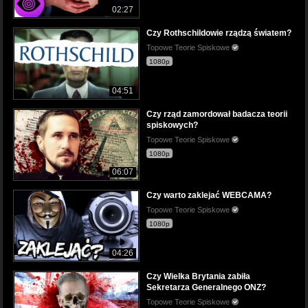
02:27
Czy Rothschildowie rządzą światem?
Topowe Teorie Spiskowe
1080p
04:51
Czy rząd zamordował badacza teorii
spiskowych?
Topowe Teorie Spiskowe
1080p
06:07
Czy warto zaklejać WEBCAMA?
Topowe Teorie Spiskowe
1080p
04:26
Czy Wielka Brytania zabiła
Sekretarza Generalnego ONZ?
Topowe Teorie Spiskowe