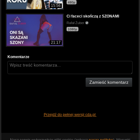
480p
15:56
Ci faceci skończą z SZONAMI
Rafał Żuber
1080p
21:17
Komentarze
Zamieść komentarz
Przejdź do pełnej wersji cda.pl
Nasz serwis wykorzystuje pliki cookie (zobacz
naszą politykę
). Warunki