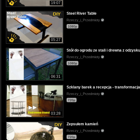
19:07
Steel River Table
Rzeczy_i_Przedmioty
1080p
05:27
Stół do ogrodu ze stali i drewna z odzysku
Rzeczy_i_Przedmioty
1080p
06:31
Szklany barek a recepcja - transformacj
Rzeczy_i_Przedmioty
720p
03:28
Zepsułem kamień
Rzeczy_i_Przedmioty
720p