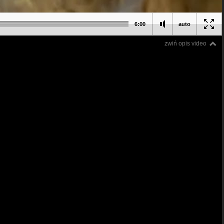
6:00
auto
zwiń opis video