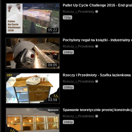
Pallet Up Cycle Challenge 2016 - End gra
Rzeczy_i_Przedmioty
720p
05:22
Pochylony regał na książki - industrialny 
Rzeczy_i_Przedmioty
1080p
09:05
Rzeczy i Przedmioty - Szafka łazienkowa z
Rzeczy_i_Przedmioty
1080p
03:59
Spawanie teoretycznie prostej konstrukc
Rzeczy_i_Przedmioty
1080p