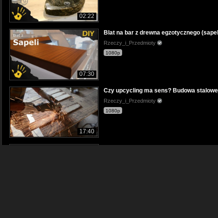
02:22
Blat na bar z drewna egzotycznego (sapel
Rzeczy_i_Przedmioty
1080p
07:30
Czy upcycling ma sens? Budowa stalowe
Rzeczy_i_Przedmioty
1080p
17:40
Cz 3 Monolit dębowy na blat stołu - szli
Meble Twojego Pomysłu
1080p
16:43
Cz. 3 Dębowy stolik kawowy z kanionem z 
Meble Twojego Pomysłu