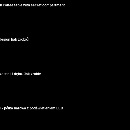
in coffee table with secret compartment
design [jak zrobić]
e stali i dębu. Jak zrobić
ji - półka barowa z podświetleniem LED