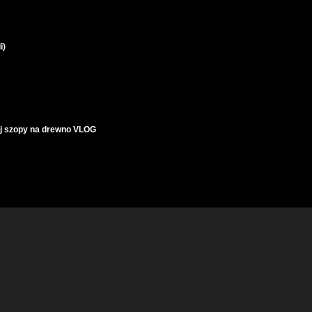
i)
j szopy na drewno VLOG
fowanie i wylewanie ostatniej warstwy żywicy epoksydowej
czarnej żywicy stalowe nogi, lakierowanie i polerowanie epoxy