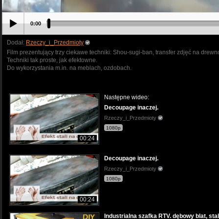
0:00
Dodał:
Rzeczy_i_Przedmioty
Film prezentujący trzy ciekawe techniki: Shou-sugi-ban, transfer zdjęć na drew
Techniki tak proste, jak efektowne.
Do wykorzystania m.in. na meblach, ozdobach.
Następne wideo:
Decoupage inaczej.
Rzeczy_i_Przedmioty
1080p
00:24
Decoupage inaczej.
Rzeczy_i_Przedmioty
1080p
00:24
Industrialna szafka RTV. dębowy blat, st