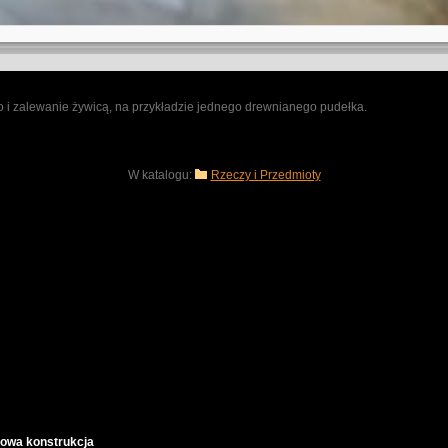
no i zalewanie żywicą, na przykładzie jednego drewnianego pudełka.
W katalogu:
Rzeczy i Przedmioty
alowa konstrukcja