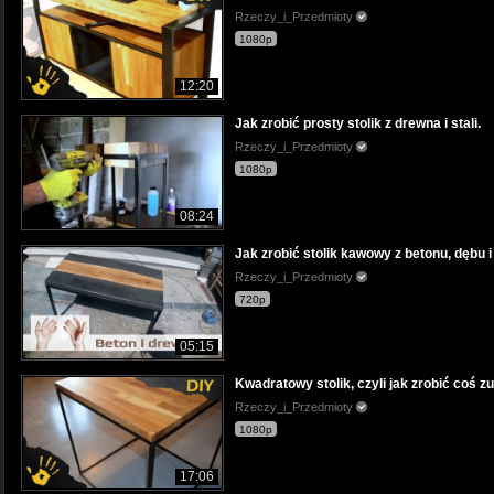
Rzeczy_i_Przedmioty
1080p
12:20
Jak zrobić prosty stolik z drewna i stali.
Rzeczy_i_Przedmioty
1080p
08:24
Jak zrobić stolik kawowy z betonu, dębu i 
Rzeczy_i_Przedmioty
720p
05:15
Kwadratowy stolik, czyli jak zrobić coś z
Rzeczy_i_Przedmioty
1080p
17:06