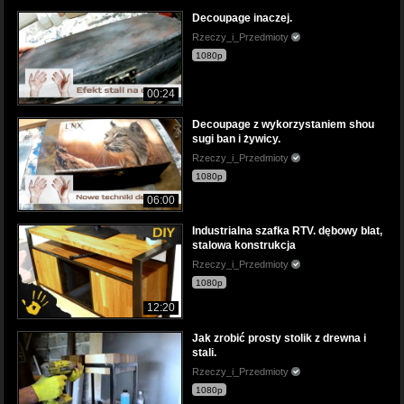
Decoupage inaczej.
Rzeczy_i_Przedmioty
1080p
00:24
Decoupage z wykorzystaniem shou
sugi ban i żywicy.
Rzeczy_i_Przedmioty
1080p
06:00
Industrialna szafka RTV. dębowy blat,
stalowa konstrukcja
Rzeczy_i_Przedmioty
1080p
12:20
Jak zrobić prosty stolik z drewna i
stali.
Rzeczy_i_Przedmioty
1080p