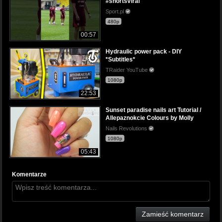
#shortsviral
Sport.pl
480p
00:57
Hydraulic power pack - DIY
*Subtitles*
TRaider YouTube
1080p
22:53
Sunset paradise nails art Tutorial /
Allepaznokcie Colours by Molly
Nails Revolutions
1080p
05:43
Komentarze
Zamieść komentarz