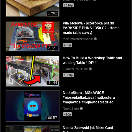
1080p
17:02
Piła stołowa - przeróbka pilarki
PARKSIDE PHKS 1350 C2 - Home
made table saw ;)
tanie majsterkowanie
480p
21:21
How To Build a Workshop Table and
welding Table * DIY *
TRaider YouTube
1080p
11:44
NutkoSfera - MGŁAWICE
#piosenkidladzieci #nutkosfera
#mgławice #mgławicedladzieci
NutkoSfera
480p
00:57
Nicola Zalewski jak Marc Gual