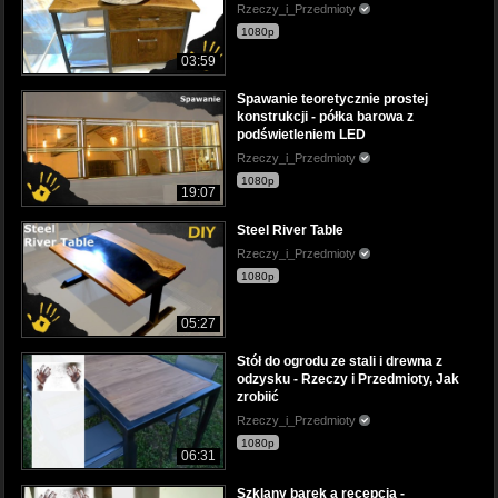
Rzeczy_i_Przedmioty
1080p
03:59
Spawanie teoretycznie prostej
konstrukcji - półka barowa z
podświetleniem LED
Rzeczy_i_Przedmioty
1080p
19:07
Steel River Table
Rzeczy_i_Przedmioty
1080p
05:27
Stół do ogrodu ze stali i drewna z
odzysku - Rzeczy i Przedmioty, Jak
zrobiić
Rzeczy_i_Przedmioty
1080p
06:31
Szklany barek a recepcja -