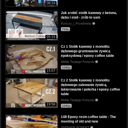
08:24
Jak zrobić stolik kawowy z betonu,
dębu i stali - zrób to sam
Rzeczy_i_Przedmioty
720p
05:15
Cz 1 Stolik kawowy z monolitu
dębowego gruntowanie żywicą
epoksydową / epoxy coffee table
Meble Twojego Pomysłu
1080p
15:07
Cz 2 Stolik kawowy z monolitu
dębowego zalewanie żywicą,
lakierowanie i polerka / epoxy coffee
table
Meble Twojego Pomysłu
19:56
1080p
148 Epoxy resin coffee table - The
meeting of old and new
SNEKKER ROBERT