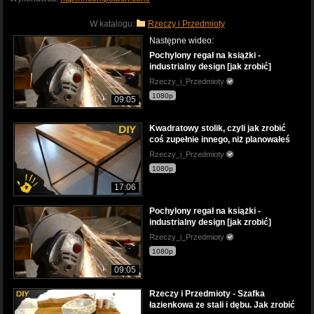
W katalogu:
Rzeczy i Przedmioty
Następne wideo:
Pochylony regał na książki -
industrialny design [jak zrobić]
Rzeczy_i_Przedmioty
1080p
09:05
Kwadratowy stolik, czyli jak zrobić
coś zupełnie innego, niż planowałeś
Rzeczy_i_Przedmioty
1080p
17:06
Pochylony regał na książki -
industrialny design [jak zrobić]
Rzeczy_i_Przedmioty
1080p
09:05
Rzeczy i Przedmioty - Szafka
łazienkowa ze stali i dębu. Jak zrobić