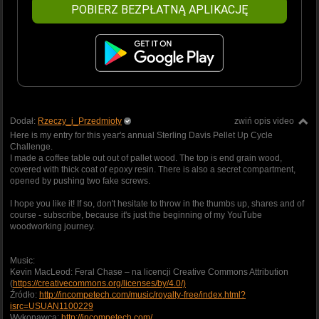
POBIERZ BEZPŁATNĄ APLIKACJĘ
Dodał:
Rzeczy_i_Przedmioty
zwiń opis video
Here is my entry for this year's annual Sterling Davis Pellet Up Cycle
Challenge.
I made a coffee table out out of pallet wood. The top is end grain wood,
covered with thick coat of epoxy resin. There is also a secret compartment,
opened by pushing two fake screws.
I hope you like it! If so, don't hesitate to throw in the thumbs up, shares and of
course - subscribe, because it's just the beginning of my YouTube
woodworking journey.
Music:
Kevin MacLeod: Feral Chase – na licencji Creative Commons Attribution
(
https://creativecommons.org/licenses/by/4.0/)
Źródło:
http://incompetech.com/music/royalty-free/index.html?
isrc=USUAN1100229
Wykonawca:
http://incompetech.com/