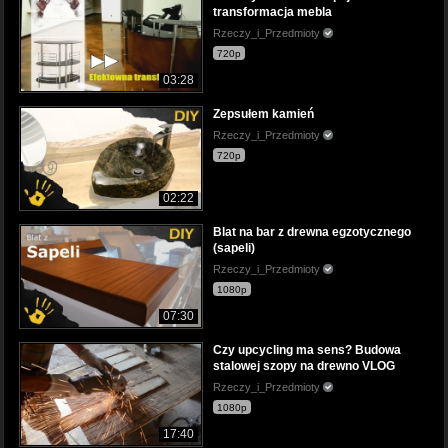
transformacja mebla
Rzeczy_i_Przedmioty
720p
03:28
Zepsułem kamień
Rzeczy_i_Przedmioty
720p
02:22
Blat na bar z drewna egzotycznego
(sapeli)
Rzeczy_i_Przedmioty
1080p
07:30
Czy upcycling ma sens? Budowa
stalowej szopy na drewno VLOG
Rzeczy_i_Przedmioty
1080p
17:40