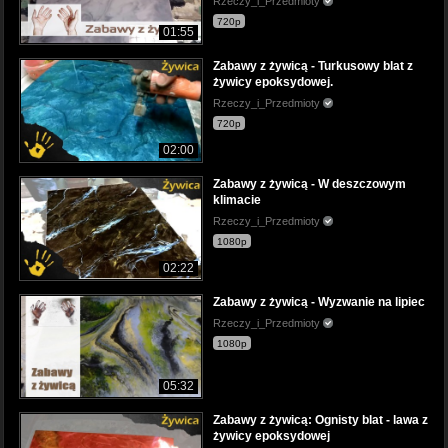
Rzeczy_i_Przedmioty
720p
01:55
Zabawy z żywicą - Turkusowy blat z
żywicy epoksydowej.
Rzeczy_i_Przedmioty
720p
02:00
Zabawy z żywicą - W deszczowym
klimacie
Rzeczy_i_Przedmioty
1080p
02:22
Zabawy z żywicą - Wyzwanie na lipiec
Rzeczy_i_Przedmioty
1080p
05:32
Zabawy z żywicą: Ognisty blat - lawa z
żywicy epoksydowej