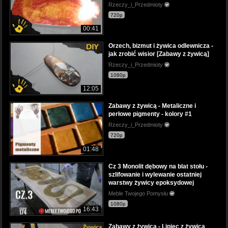
Rzeczy_i_Przedmioty
720p
00:41
Orzech, bizmut i żywica odlewnicza -
jak zrobić wisior [Zabawy z żywicą]
Rzeczy_i_Przedmioty
1080p
12:05
Zabawy z żywicą - Metaliczne i
perłowe pigmenty - kolory #1
Rzeczy_i_Przedmioty
720p
01:48
Cz 3 Monolit dębowy na blat stołu -
szlifowanie i wylewanie ostatniej
warstwy żywicy epoksydowej
Meble Twojego Pomysłu
1080p
16:43
Zabawy z żywicą - Lipiec z żywicą