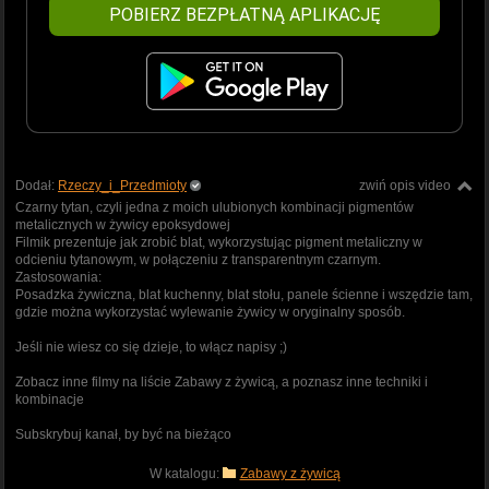
POBIERZ BEZPŁATNĄ APLIKACJĘ
Dodał:
Rzeczy_i_Przedmioty
zwiń opis video
Czarny tytan, czyli jedna z moich ulubionych kombinacji pigmentów
metalicznych w żywicy epoksydowej
Filmik prezentuje jak zrobić blat, wykorzystując pigment metaliczny w
odcieniu tytanowym, w połączeniu z transparentnym czarnym.
Zastosowania:
Posadzka żywiczna, blat kuchenny, blat stołu, panele ścienne i wszędzie tam,
gdzie można wykorzystać wylewanie żywicy w oryginalny sposób.
Jeśli nie wiesz co się dzieje, to włącz napisy ;)
Zobacz inne filmy na liście Zabawy z żywicą, a poznasz inne techniki i
kombinacje
Subskrybuj kanał, by być na bieżąco
W katalogu:
Zabawy z żywicą