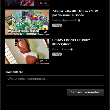
00:42
Zdrapki Lotto #895 Mix za 77zł W
poszukiwaniu milionów
Mejkap Mejkapowski
1080p
10:35
UCHWYT DO SELFIE PUPY
#kubczytnik1
Kuba z Jutuba
1080p
05:14
Komentarze
Zamieść komentarz