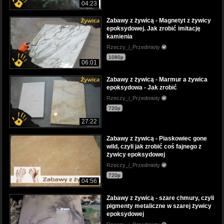
04:23
Zabawy z żywicą - Magnetyt z żywicy
epoksydowej. Jak zrobić imitację
kamienia
Rzeczy_i_Przedmioty
1080p
06:01
Zabawy z żywicą - Marmur a żywica
epoksydowa - Jak zrobić
Rzeczy_i_Przedmioty
720p
27:22
Zabawy z żywicą - Piaskowiec gone
wild, czyli jak zrobić coś fajnego z
żywicy epoksydowej
Rzeczy_i_Przedmioty
720p
04:56
Zabawy z żywicą - szare chmury, czyli
pigmenty metaliczne w szarej żywicy
epoksydowej