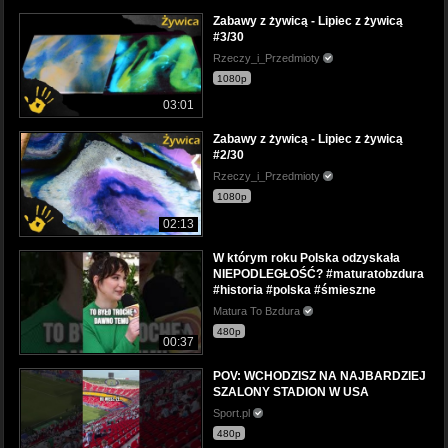
Zabawy z żywicą - Lipiec z żywicą
#3/30
Rzeczy_i_Przedmioty
1080p
03:01
Zabawy z żywicą - Lipiec z żywicą
#2/30
Rzeczy_i_Przedmioty
1080p
02:13
W którym roku Polska odzyskała
NIEPODLEGŁOŚĆ? #maturatobzdura
#historia #polska #śmieszne
Matura To Bzdura
480p
00:37
POV: WCHODZISZ NA NAJBARDZIEJ
SZALONY STADION W USA
Sport.pl
480p