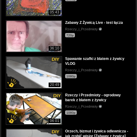
05:43
Zabawy Z Żywicą Live - test łącza
Rzeczy_i_Przedmioty
720p
36:10
Spawanie szafki z blatem z żywicy
VLOG
Rzeczy_i_Przedmioty
1080p
20:49
Rzeczy i Przedmioty - ogrodowy
barek z blatem z żywicy
Rzeczy_i_Przedmioty
1080p
06:01
Orzech, bizmut i żywica odlewnicza -
jak zrobić wisior [Zabawy z żywicą]