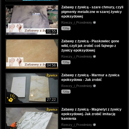
Zabawy z żywicą - szare chmury, czyli
pigmenty metaliczne w szarej żywicy
epoksydowej
Rzeczy_i_Przedmioty
720p
01:55
Zabawy z żywicą - Piaskowiec gone
wild, czyli jak zrobić coś fajnego z
żywicy epoksydowej
Rzeczy_i_Przedmioty
720p
04:56
Zabawy z żywicą - Marmur a żywica
epoksydowa - Jak zrobić
Rzeczy_i_Przedmioty
720p
27:22
Zabawy z żywicą - Magnetyt z żywicy
epoksydowej. Jak zrobić imitację
kamienia
Rzeczy_i_Przedmioty