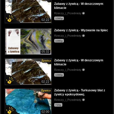
Zabawy z żywicą - W deszczowym
klimacie
Rzeczy_i_Przedmioty
1080p
02:22
Zabawy z żywicą - Wyzwanie na lipiec
Rzeczy_i_Przedmioty
1080p
05:32
Zabawy z żywicą - W deszczowym
klimacie
Rzeczy_i_Przedmioty
1080p
02:22
Zabawy z żywicą - Turkusowy blat z
żywicy epoksydowej.
Rzeczy_i_Przedmioty
720p
02:00