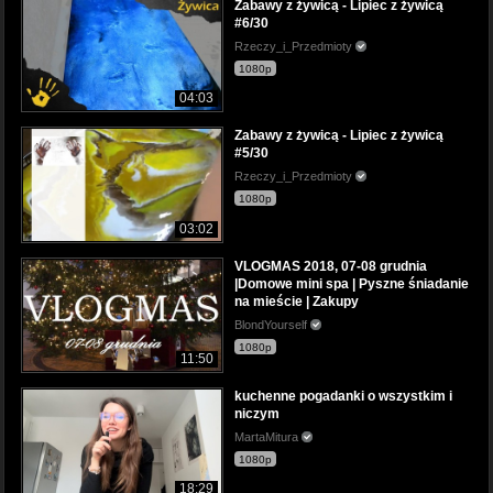
Zabawy z żywicą - Lipiec z żywicą
#6/30
Rzeczy_i_Przedmioty
1080p
04:03
Zabawy z żywicą - Lipiec z żywicą
#5/30
Rzeczy_i_Przedmioty
1080p
03:02
VLOGMAS 2018, 07-08 grudnia
|Domowe mini spa | Pyszne śniadanie
na mieście | Zakupy
BlondYourself
1080p
11:50
kuchenne pogadanki o wszystkim i
niczym
MartaMitura
1080p
18:29