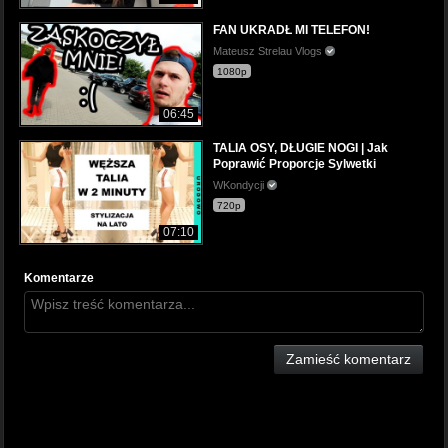
FAN UKRADŁ MI TELEFON!
Mateusz Strelau Vlogs
1080p
06:45
TALIA OSY, DŁUGIE NOGI | Jak
Poprawić Proporcje Sylwetki
WKondycji
720p
07:10
Komentarze
Zamieść komentarz