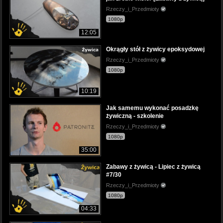
Rzeczy_i_Przedmioty
1080p
12:05
Okrągły stół z żywicy epoksydowej
Rzeczy_i_Przedmioty
1080p
10:19
Jak samemu wykonać posadzkę
żywiczną - szkolenie
Rzeczy_i_Przedmioty
1080p
35:00
Zabawy z żywicą - Lipiec z żywicą
#7/30
Rzeczy_i_Przedmioty
1080p
04:33