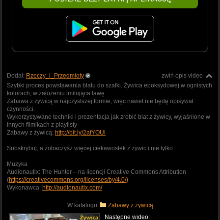
Dodał:
Rzeczy_i_Przedmioty
zwiń opis video
Szybki proces powstawania blatu do szafki. Żywica epoksydowej w ognistych
kolorach, w założeniu imitująca lawę.
Zabawa z żywicą w najczystszej formie, więc nawet nie będę opisywał
czynności.
Wykorzystywane techniki i prezentacja jak zrobić blat z żywicy, wyjaśnione w
innych filmikach z playlisty
Zabawy z żywicą:
http://bit.ly/2afYOUl
Subskrybuj, a zobaczysz więcej ciekawostek z żywic i nie tylko.
Muzyka
Audionautix: The Hunter – na licencji Creative Commons Attribution
(
https://creativecommons.org/licenses/by/4.0/)
Wykonawca:
http://audionautix.com/
W katalogu:
Zabawy z żywicą
Następne wideo: