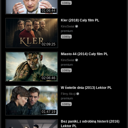
1080p
01:06:44
Kler (2018) Cały film PL
KinoSwiat
premium
1080p
02:09:25
Miasto 44 (2014) Cały film PL
KinoSwiat
premium
1080p
02:06:46
W świetle dnia (2013) Lektor PL
Filmy Akcji
premium
1080p
01:47:19
Bez paniki, z odrobiną histerii (2016)
Lektor PL