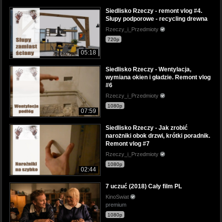
Siedlisko Rzeczy - remont vlog #4.
Słupy podporowe - recycling drewna
Rzeczy_i_Przedmioty
720p
05:18
Siedlisko Rzeczy - Wentylacja,
wymiana okien i gładzie. Remont vlog
#6
Rzeczy_i_Przedmioty
1080p
07:59
Siedlisko Rzeczy - Jak zrobić
narożniki obok drzwi, krótki poradnik.
Remont vlog #7
Rzeczy_i_Przedmioty
1080p
02:44
7 uczuć (2018) Cały film PL
KinoSwiat
premium
1080p