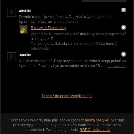
anonim
Pewnie remont już skończony. Daj znać czy popękało na
łączeniach. Pozdrawiam.
odpowiedz
Rzeczy_i_Przedmioty
@anonim: Musiałem obejrzeć film żeby sobie przypomnieć
o co pytasz :D
Tak, popękały. Szkoda że nie ostrzegłeś 2 lata temu ;)
odpowiedz
anonim
Nie chcę się czepiać. Płyty przy oknach i drzwiach mogą pękać na
łączeniach. Powinny być przesunięte minimum 15 cm.
odpowiedz
Przejdź do pełnej wersji cda.pl
Nasz serwis wykorzystuje pliki cookie (zobacz
naszą politykę
). Warunki
przechowywania lub dostępu do plików cookies możesz zmienić w
ustawieniach Twojej przeglądarki.
RODO - Informacje