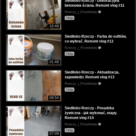
Siedlisko Rzeczy - Dekoracyjna
betonowa ściana. Remont vlog #11
Rzeczy_i_Przedmioty
720p
16:48
Siedlisko Rzeczy - Farba do sufitów,
co wybrać. Remont vlog #12
Rzeczy_i_Przedmioty
720p
01:48
Siedlisko Rzeczy - Aktualizacja,
zapowiedzi. Remont vlog #13
Rzeczy_i_Przedmioty
720p
08:54
Siedlisko Rzeczy - Posadzka
żywiczna - jak wykonać, etapy.
Remont vlog #14
Rzeczy_i_Przedmioty
720p
07:09