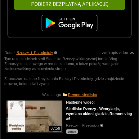
POBIERZ BEZPŁATNĄ APLIKACJĘ
Dodał:
Rzeczy_i_Przedmioty
zwiń opis video
Tym razem odcinek serii Siedlisko Rzeczy w klasycznej formie Vlog.
Zobaczycie co nowego w remoncie domu, a także pokażę wam jakie
zastosowaliśmy wzmocnienia stropu.
Zapraszam na inne filmy kanału Rzeczy i Przedmioty, gdzie znajdziecie
drewno, beton, stal i żywice.
W katalogu:
Remont siedliska
Następne wideo:
Siedlisko Rzeczy - Wentylacja,
wymiana okien i gładzie. Remont vlog
#6
Rzeczy_i_Przedmioty
07:59
1080p