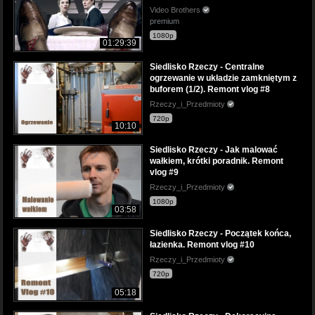
Video Brothers
premium
1080p
01:29:39
Siedlisko Rzeczy - Centralne
ogrzewanie w układzie zamkniętym z
buforem (1/2). Remont vlog #8
Rzeczy_i_Przedmioty
720p
10:10
Siedlisko Rzeczy - Jak malować
wałkiem, krótki poradnik. Remont
vlog #9
Rzeczy_i_Przedmioty
1080p
03:58
Siedlisko Rzeczy - Początek końca,
łazienka. Remont vlog #10
Rzeczy_i_Przedmioty
720p
05:18