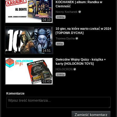
KOCHANEK | album: Randka w
Ciemność
Nocny Kochanek
1080p
04:10
10 gier, na które warto czekać w 2024
[TOPOWA DYCHA]
Topowa Dycha
480p
14:51
Gwiezdne Wojny Quizy - książka +
karty [HOLOCRON TOYS]
HOLOCRON
1080p
03:43
Komentarze
Zamieść komentarz