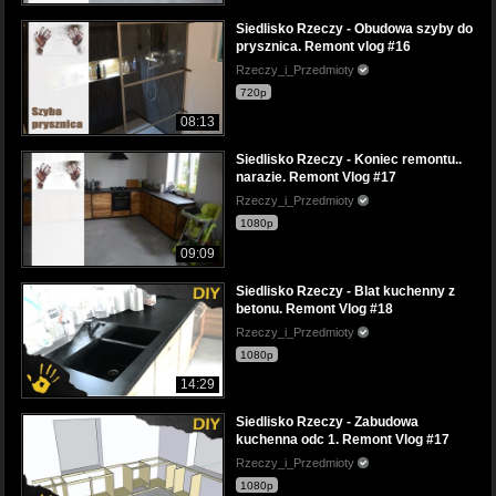
Siedlisko Rzeczy - Obudowa szyby do
prysznica. Remont vlog #16
Rzeczy_i_Przedmioty
720p
08:13
Siedlisko Rzeczy - Koniec remontu..
narazie. Remont Vlog #17
Rzeczy_i_Przedmioty
1080p
09:09
Siedlisko Rzeczy - Blat kuchenny z
betonu. Remont Vlog #18
Rzeczy_i_Przedmioty
1080p
14:29
Siedlisko Rzeczy - Zabudowa
kuchenna odc 1. Remont Vlog #17
Rzeczy_i_Przedmioty
1080p