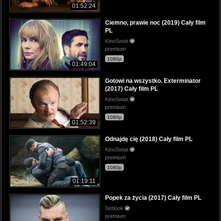
01:52:24
Ciemno, prawie noc (2019) Cały film
PL
KinoSwiat
premium
1080p
01:49:04
Gotowi na wszystko. Exterminator
(2017) Cały film PL
KinoSwiat
premium
1080p
01:52:39
Odnajdę cię (2018) Cały film PL
KinoSwiat
premium
1080p
01:19:11
Popek za życia (2017) Cały film PL
Netlook
premium