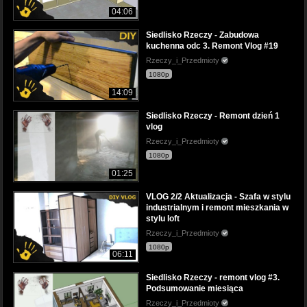
04:06
Siedlisko Rzeczy - Zabudowa
kuchenna odc 3. Remont Vlog #19
Rzeczy_i_Przedmioty
1080p
14:09
Siedlisko Rzeczy - Remont dzień 1
vlog
Rzeczy_i_Przedmioty
1080p
01:25
VLOG 2/2 Aktualizacja - Szafa w stylu
industrialnym i remont mieszkania w
stylu loft
Rzeczy_i_Przedmioty
1080p
06:11
Siedlisko Rzeczy - remont vlog #3.
Podsumowanie miesiąca
Rzeczy_i_Przedmioty