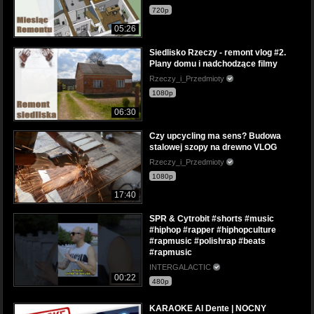
720p
05:26
Siedlisko Rzeczy - remont vlog #2.
Plany domu i nadchodzące filmy
Rzeczy_i_Przedmioty
1080p
06:30
Czy upcycling ma sens? Budowa
stalowej szopy na drewno VLOG
Rzeczy_i_Przedmioty
1080p
17:40
SPR & Cytrobit #shorts #music
#hiphop #rapper #hiphopculture
#rapmusic #polishrap #beats
#rapmusic
INTERGALACTIC
00:22
480p
KARAOKE Al Dente | NOCNY