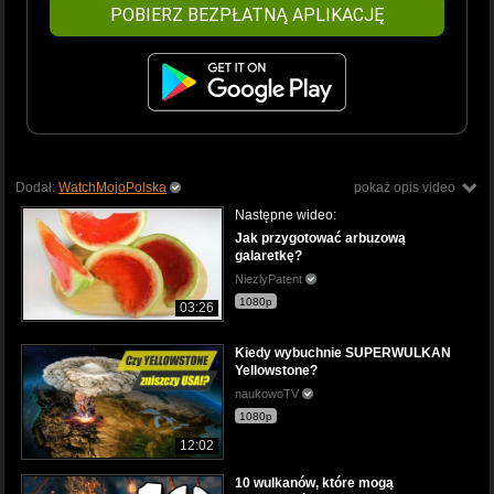
POBIERZ BEZPŁATNĄ APLIKACJĘ
Dodał:
WatchMojoPolska
pokaż opis video
Następne wideo:
Jak przygotować arbuzową
galaretkę?
NiezlyPatent
1080p
03:26
Kiedy wybuchnie SUPERWULKAN
Yellowstone?
naukowoTV
1080p
12:02
10 wulkanów, które mogą