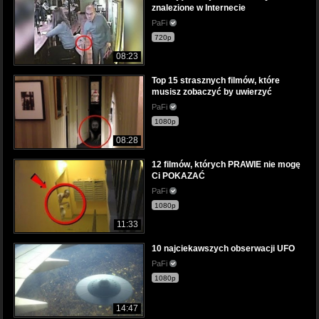
znalezione w Internecie
PaFi
720p
08:23
Top 15 strasznych filmów, które
musisz zobaczyć by uwierzyć
PaFi
1080p
08:28
12 filmów, których PRAWIE nie mogę
Ci POKAZAĆ
PaFi
1080p
11:33
10 najciekawszych obserwacji UFO
PaFi
1080p
14:47