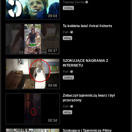
Topowa Dycha
1080p
09:04
Ta kobieta lata! #viral #shorts
PaFi
480p
00:37
SZOKUJĄCE NAGRANIA Z
INTERNETU
PaFi
1080p
08:06
Zobaczył tajemniczą twarz i był
przerażony
PaFi
480p
00:34
Szokujące i Tajemnicze Filmy