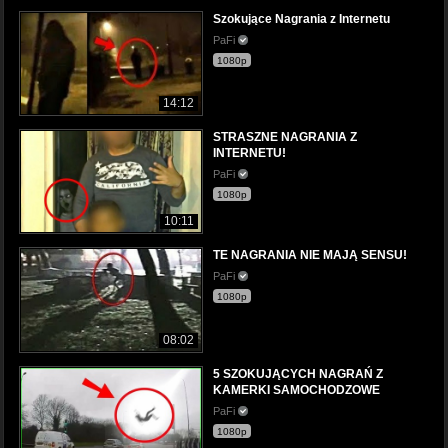
Szokujące Nagrania z Internetu
PaFi
1080p
14:12
STRASZNE NAGRANIA Z
INTERNETU!
PaFi
1080p
10:11
TE NAGRANIA NIE MAJĄ SENSU!
PaFi
1080p
08:02
5 SZOKUJĄCYCH NAGRAŃ Z
KAMERKI SAMOCHODZOWE
PaFi
1080p