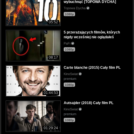
wybuchnąć [TOPOWA DYCHA]
Topowa Dycha
1080p
05:52
5 przerażających filmów, których
nigdy wcześniej nie oglądałeś
PaFi
1080p
08:17
Carte blanche (2015) Cały film PL
KinoSwiat
premium
1080p
01:44:53
Autsajder (2018) Cały film PL
KinoSwiat
premium
1080p
01:29:24