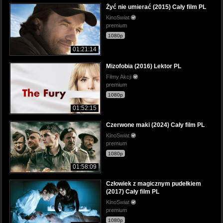
Żyć nie umierać (2015) Cały film PL
KinoSwiat
premium
1080p
01:21:14
Mizofobia (2016) Lektor PL
Filmy Akcji
premium
1080p
01:52:15
Czerwone maki (2024) Cały film PL
KinoSwiat
premium
1080p
01:58:09
Człowiek z magicznym pudełkiem
(2017) Cały film PL
KinoSwiat
premium
1080p