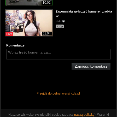
10:02
Zapomniała wyłączyć kamerę i zrobiła
to!
PaFi
720p
11:04
Komentarze
Zamieść komentarz
Przejdź do pełnej wersji cda.pl
Nasz serwis wykorzystuje pliki cookie (zobacz
naszą politykę
). Warunki