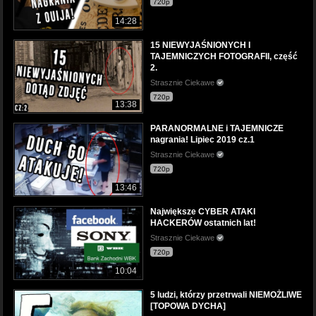
720p
14:28
15 NIEWYJAŚNIONYCH I
TAJEMNICZYCH FOTOGRAFII, część
2.
Strasznie Ciekawe
720p
13:38
PARANORMALNE i TAJEMNICZE
nagrania! Lipiec 2019 cz.1
Strasznie Ciekawe
720p
13:46
Największe CYBER ATAKI
HACKERÓW ostatnich lat!
Strasznie Ciekawe
720p
10:04
5 ludzi, którzy przetrwali NIEMOŻLIWE
[TOPOWA DYCHA]