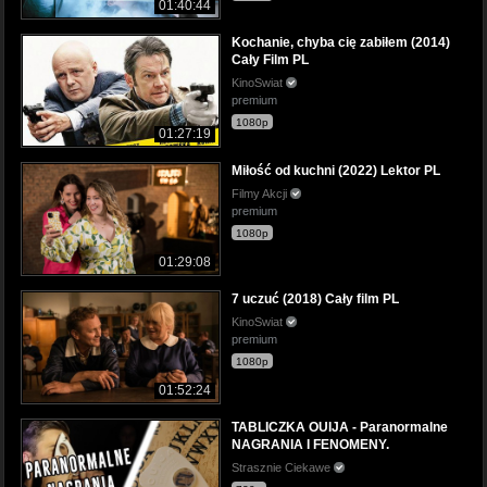
01:40:44
Kochanie, chyba cię zabiłem (2014)
Cały Film PL
KinoSwiat
premium
1080p
01:27:19
Miłość od kuchni (2022) Lektor PL
Filmy Akcji
premium
1080p
01:29:08
7 uczuć (2018) Cały film PL
KinoSwiat
premium
1080p
01:52:24
TABLICZKA OUIJA - Paranormalne
NAGRANIA I FENOMENY.
Strasznie Ciekawe