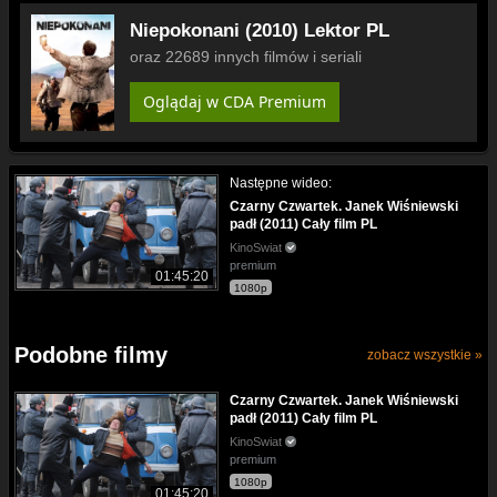
Niepokonani (2010) Lektor PL
oraz 22689 innych filmów i seriali
Oglądaj w CDA Premium
Następne wideo:
Czarny Czwartek. Janek Wiśniewski
padł (2011) Cały film PL
KinoSwiat
premium
01:45:20
1080p
Podobne filmy
zobacz wszystkie »
Czarny Czwartek. Janek Wiśniewski
padł (2011) Cały film PL
KinoSwiat
premium
1080p
01:45:20