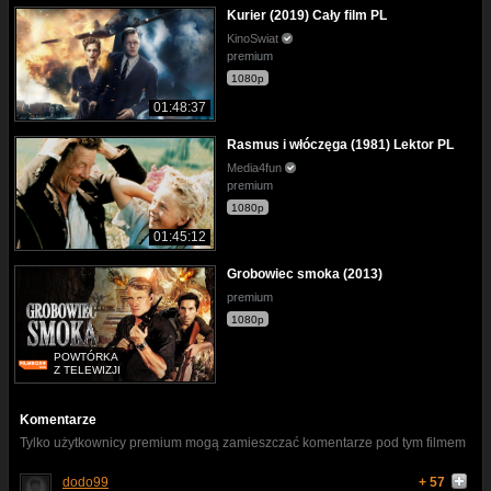
Kurier (2019) Cały film PL
KinoSwiat
premium
1080p
01:48:37
Rasmus i włóczęga (1981) Lektor PL
Media4fun
premium
1080p
01:45:12
Grobowiec smoka (2013)
premium
1080p
POWTÓRKA
Z TELEWIZJI
Komentarze
Tylko użytkownicy premium mogą zamieszczać komentarze pod tym filmem
dodo99
+ 57