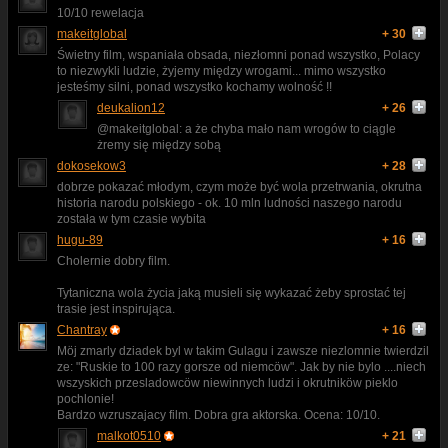
10/10 rewelacja
makeitglobal
+ 30
Świetny film, wspaniała obsada, niezłomni ponad wszystko, Polacy
to niezwykli ludzie, żyjemy między wrogami... mimo wszystko
jesteśmy silni, ponad wszystko kochamy wolność !!
deukalion12
+ 26
@makeitglobal: a że chyba mało nam wrogów to ciągle
żremy się między sobą
dokosekow3
+ 28
dobrze pokazać młodym, czym może być wola przetrwania, okrutna
historia narodu polskiego - ok. 10 mln ludności naszego narodu
została w tym czasie wybita
hugu-89
+ 16
Cholernie dobry film.
Tytaniczna wola życia jaką musieli się wykazać żeby sprostać tej
trasie jest inspirująca.
Chantray
+ 16
Möj zmarly dziadek byl w takim Gulagu i zawsze niezlomnie twierdzil
ze: "Ruskie to 100 razy gorsze od niemcöw". Jak by nie bylo ....niech
wszyskich przesladowcöw niewinnych ludzi i okrutniköw pieklo
pochlonie!
Bardzo wzruszajacy film. Dobra gra aktorska. Ocena: 10/10.
malkot0510
+ 21