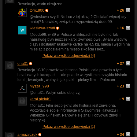
Rewelacja, warto obwjrzec
tom1800
+ 26
@wieslawa-szydl: No i co z tej okazji? Chciałaś więcej czy
mniej? Nie widzę związku z wypowiedzią dodo99.
wieslawa-szydl
+ 16
@dodo99: w 89 w Polsce w sklepach nie było nic.Tak
naprawdę były jeszcze kartki żywnosciowe. Byłam wtedy w
ciąży i dostałam łaskawie kartkę na 4,5 kg. mięsa i wędlin na
miesiąc z podziałem na mięso z kością i bez..
Pokaż wszystkie odpowiedzi [4]
ona31
+ 37
Rewelacja 10/10 prawdziwa historia Polski i cała prawda o tych
bezdusznych kacapach ... ale przede wszystkim niezwykła historia
ludzi , twardych , wolnych jak ptaki... piękny film ... Polecam
Mysza_998
+ 23
@ona31: Wołyń sobie obejrzyj
karol.pielak1
+ 9
@ona31: Film jest piękny, ale historia jest zmyślona.
Poczytajcie sobie informacje o Sławomirze Rawiczu i
Witoldzie Glińskim. Panowie się znali i obydwaj zmyślili
historyjkę.
Pokaż wszystkie odpowiedzi [1]
a-muzyczuk
+ 34