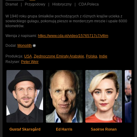
Dramat
|
Przygodowy
|
Historyczny
|
CDA Poleca
W 1940 roku grupa śmiałków pochodzących z różnych krajów ucieka z
sowieckiego gułagu, pokonują pieszo w morderczym mrozie i upale 6000
kilometrów.
Wersja z napisami:
https://www.cda.pl/video/15765717c7/vfilm
Dodał:
Monolith
Produkcja:
USA
,
Zjednoczone Emiraty Arabskie
,
Polska
,
Indie
Reżyser:
Peter Weir
Gustaf Skarsgård
Ed Harris
Saoirse Ronan
Co