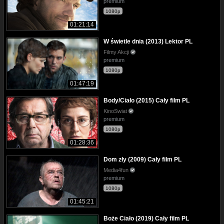
premium
1080p
01:21:14
W świetle dnia (2013) Lektor PL
Filmy Akcji
premium
1080p
01:47:19
Body/Ciało (2015) Cały film PL
KinoSwiat
premium
1080p
01:28:36
Dom zły (2009) Cały film PL
Media4fun
premium
1080p
01:45:21
Boże Ciało (2019) Cały film PL