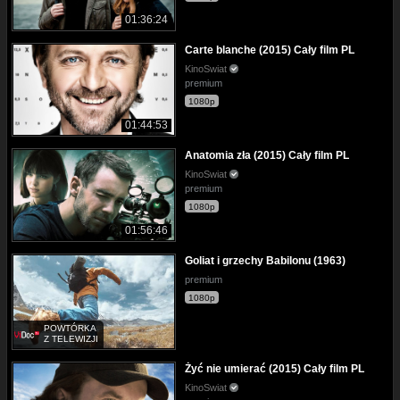
01:36:24
Carte blanche (2015) Cały film PL
KinoSwiat
premium
1080p
01:44:53
Anatomia zła (2015) Cały film PL
KinoSwiat
premium
1080p
01:56:46
Goliat i grzechy Babilonu (1963)
premium
1080p
POWTÓRKA
Z TELEWIZJI
Żyć nie umierać (2015) Cały film PL
KinoSwiat