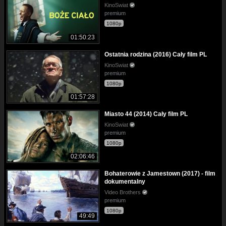
KinoSwiat
premium
1080p
01:50:23
Ostatnia rodzina (2016) Cały film PL
KinoSwiat
premium
1080p
01:57:28
Miasto 44 (2014) Cały film PL
KinoSwiat
premium
1080p
02:06:46
Bohaterowie z Jamestown (2017) - film
dokumentalny
Video Brothers
premium
1080p
49:49