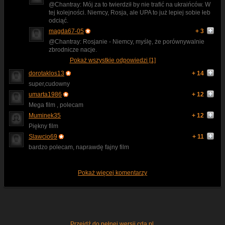
@Chantray: Mój za to twierdził by nie trafić na ukraińców. W
tej kolejności. Niemcy, Rosja, ale UPA to już lepiej sobie łeb
odciąć.
magda67-05
+ 3
@Chantray: Rosjanie - Niemcy, myślę, że porównywalnie
zbrodnicze nacje.
Pokaż wszystkie odpowiedzi [1]
dorotaklos13
+ 14
super,cudowny
umarta1986
+ 12
Mega film , polecam
Muminek35
+ 12
Piękny film
Slawcio69
+ 11
bardzo polecam, naprawdę fajny film
Pokaż więcej komentarzy
Przejdź do pełnej wersji cda.pl