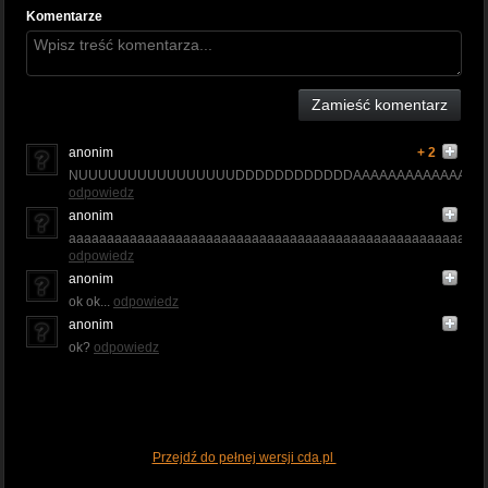
Komentarze
Zamieść komentarz
anonim
+ 2
NUUUUUUUUUUUUUUUUDDDDDDDDDDDDAAAAAAAAAAAAAAAA
odpowiedz
anonim
aaaaaaaaaaaaaaaaaaaaaaaaaaaaaaaaaaaaaaaaaaaaaaaaaaaaaaa
odpowiedz
anonim
ok ok...
odpowiedz
anonim
ok?
odpowiedz
Przejdź do pełnej wersji cda.pl