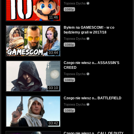
Topowa Dycha
1080p
11:46
Byłem na GAMESCOM! - w co
będziemy grali w 2017/18
Topowa Dycha
1080p
03:44
Czego nie wiesz o... ASSASSIN'S
CREED
Topowa Dycha
1080p
03:10
Czego nie wiesz o... BATTLEFIELD
Topowa Dycha
1080p
03:42
Czego nie wiesz o... CALL OF DUTY