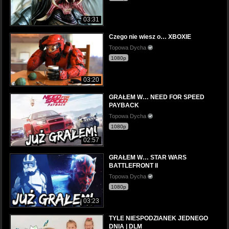
03:31
Czego nie wiesz o… XBOXIE
Topowa Dycha
1080p
03:20
GRAŁEM W… NEED FOR SPEED
PAYBACK
Topowa Dycha
1080p
02:57
GRAŁEM W… STAR WARS
BATTLEFRONT II
Topowa Dycha
1080p
03:23
TYLE NIESPODZIANEK JEDNEGO
DNIA | DLM