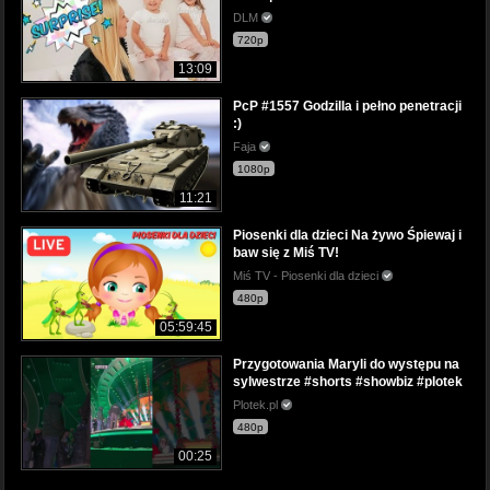
DLM
720p
13:09
PcP #1557 Godzilla i pełno penetracji
:)
Faja
1080p
11:21
Piosenki dla dzieci Na żywo Śpiewaj i
baw się z Miś TV!
Miś TV - Piosenki dla dzieci
480p
05:59:45
Przygotowania Maryli do występu na
sylwestrze #shorts #showbiz #plotek
Plotek.pl
480p
00:25