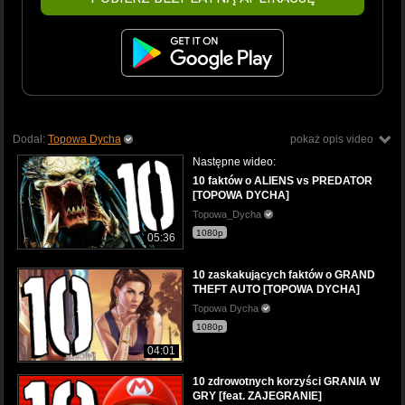
Dodał:
Topowa Dycha
pokaż opis video
Następne wideo:
10 faktów o ALIENS vs PREDATOR
[TOPOWA DYCHA]
Topowa_Dycha
1080p
05:36
10 zaskakujących faktów o GRAND
THEFT AUTO [TOPOWA DYCHA]
Topowa Dycha
1080p
04:01
10 zdrowotnych korzyści GRANIA W
GRY [feat. ZAJEGRANIE]