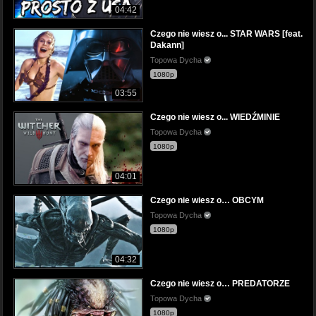
04:42
Czego nie wiesz o... STAR WARS [feat.
Dakann]
Topowa Dycha
1080p
03:55
Czego nie wiesz o... WIEDŹMINIE
Topowa Dycha
1080p
04:01
Czego nie wiesz o… OBCYM
Topowa Dycha
1080p
04:32
Czego nie wiesz o… PREDATORZE
Topowa Dycha
1080p