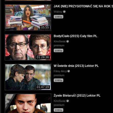
JAK (NIE) PRZYGOTOWAĆ SIĘ NA ROK
Waksy
1080p
05:55
Body/Ciało (2015) Cały film PL
KinoSwiat
premium
1080p
01:28:36
W świetle dnia (2013) Lektor PL
Filmy Akcji
premium
1080p
01:47:19
Żywie Biełaruś! (2012) Lektor PL
KinoSwiat
premium
1080p