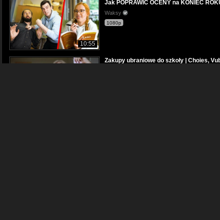
Jak POPRAWIĆ OCENY na KONIEC ROK
Waksy
1080p
10:55
Zakupy ubraniowe do szkoły | Choies, Vu
Lastdream
720p
10:41
POWRÓT DO NORMALNEJ SZKOŁY
Waksy
1080p
08:23
Najgorsze ROZPOCZĘCIE roku SZKOLN
Waksy
1080p
11:16