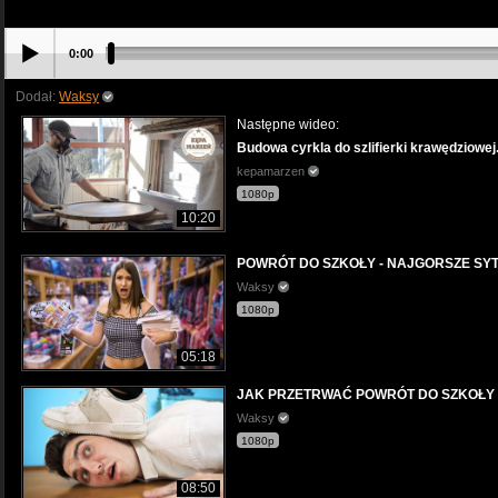
0:00
Dodał:
Waksy
Następne wideo:
Budowa cyrkla do szlifierki krawędziowej
kepamarzen
1080p
10:20
POWRÓT DO SZKOŁY - NAJGORSZE SY
Waksy
1080p
05:18
JAK PRZETRWAĆ POWRÓT DO SZKOŁY
Waksy
1080p
08:50