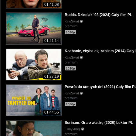
01:41:08
Budda. Dzieciak '98 (2024) Cały film PL
KinoSwiat
premium
1080p
01:21:14
Kochanie, chyba cię zabiłem (2014) Cały 
KinoSwiat
premium
1080p
01:27:19
Powrót do tamtych dni (2021) Cały film P
KinoSwiat
premium
1080p
01:44:55
Surinam: Gra o władzę (2020) Lektor PL
Filmy Akcji
premium