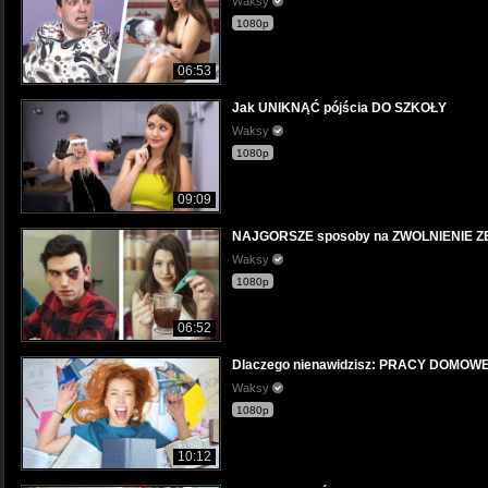
Waksy
1080p
06:53
Jak UNIKNĄĆ pójścia DO SZKOŁY
Waksy
1080p
09:09
NAJGORSZE sposoby na ZWOLNIENIE Z
Waksy
1080p
06:52
Dlaczego nienawidzisz: PRACY DOMOW
Waksy
1080p
10:12