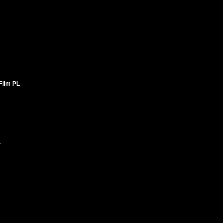
Film PL
L