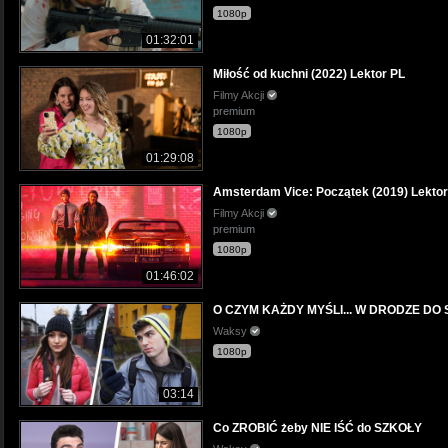
1080p
01:32:01
Miłość od kuchni (2022) Lektor PL
Filmy Akcji
premium
1080p
01:29:08
Amsterdam Vice: Początek (2019) Lektor
Filmy Akcji
premium
1080p
01:46:02
O CZYM KAŻDY MYŚLI... W DRODZE DO
Waksy
1080p
03:14
Co ZROBIĆ żeby NIE IŚĆ do SZKOŁY