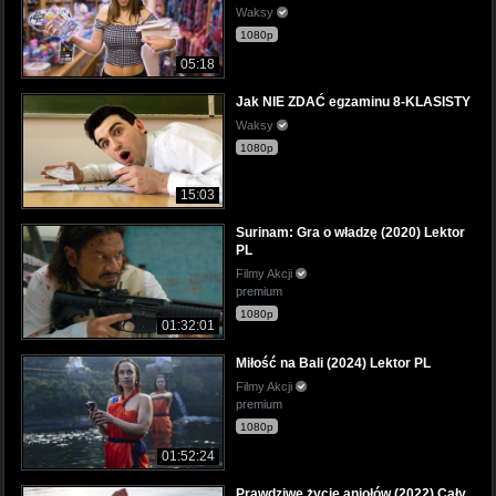
Waksy
1080p
05:18
Jak NIE ZDAĆ egzaminu 8-KLASISTY
Waksy
1080p
15:03
Surinam: Gra o władzę (2020) Lektor
PL
Filmy Akcji
premium
1080p
01:32:01
Miłość na Bali (2024) Lektor PL
Filmy Akcji
premium
1080p
01:52:24
Prawdziwe życie aniołów (2022) Cały