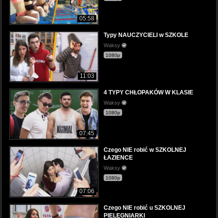
05:58
Typy NAUCZYCIELI w SZKOLE
Waksy
1080p
11:03
4 TYPY CHŁOPAKÓW W KLASIE
Waksy
1080p
07:45
Czego NIE robić w SZKOLNEJ
ŁAZIENCE
Waksy
1080p
07:06
Czego NIE robić u SZKOLNEJ
PIELĘGNIARKI