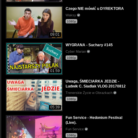
Czego NIE mówić u DYREKTORA
Waksy
1080p
09:01
WYGRANA - Suchary #145
Cyber Marian
1080p
01:59
Uwaga, ŚMIECIARKA JEDZIE -
Ludwik C. Siadlak VLOG 20170812
Trenerskie Życie w Obrazkach
1080p
05:39
Fun Service - Hedonism Festival
(Live).
Fun Service
1080p