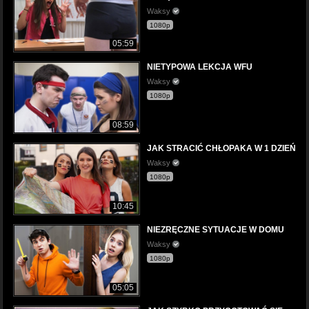
Waksy
1080p
05:59
NIETYPOWA LEKCJA WFU
Waksy
1080p
08:59
JAK STRACIĆ CHŁOPAKA W 1 DZIEŃ
Waksy
1080p
10:45
NIEZRĘCZNE SYTUACJE W DOMU
Waksy
1080p
05:05