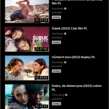
film PL
KinoSwiat
premium
1080p
01:15:53
Śubuk (2022) Cały film PL
KinoSwiat
premium
1080p
01:47:00
Uśmiech losu (2023) Napisy PL
KinoSwiat
premium
1080p
01:44:03
Dobra, zła dziewczyna (2022) Lektor
PL
Filmy Akcji
premium
1080p
01:19:24