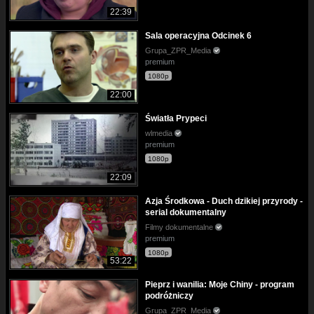
22:39
Sala operacyjna Odcinek 6
Grupa_ZPR_Media
premium
1080p
22:00
Światła Prypeci
wlmedia
premium
1080p
22:09
Azja Środkowa - Duch dzikiej przyrody -
serial dokumentalny
Filmy dokumentalne
premium
1080p
53:22
Pieprz i wanilia: Moje Chiny - program
podróżniczy
Grupa_ZPR_Media