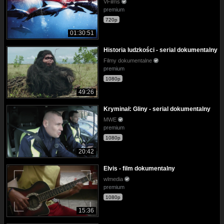
VFilms
premium
720p
01:30:51
Historia ludzkości - serial dokumentalny
Filmy dokumentalne
premium
1080p
49:26
Kryminał: Gliny - serial dokumentalny
MWE
premium
1080p
20:42
Elvis - film dokumentalny
wlmedia
premium
1080p
15:36