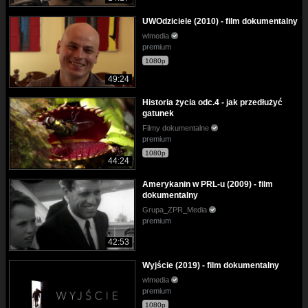
UWOdziciele (2010) - film dokumentalny
wlmedia
premium
1080p
49:24
Historia życia odc.4 - jak przedłużyć
gatunek
Filmy dokumentalne
premium
1080p
44:24
Amerykanin w PRL-u (2009) - film
dokumentalny
Grupa_ZPR_Media
premium
42:53
Wyjście (2019) - film dokumentalny
wlmedia
premium
1080p