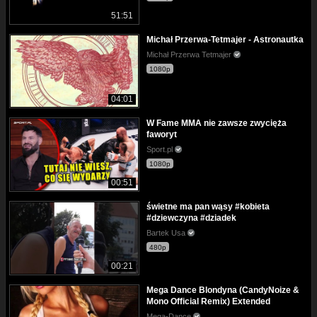
51:51
Michał Przerwa-Tetmajer - Astronautka
Michał Przerwa Tetmajer
1080p
04:01
W Fame MMA nie zawsze zwycięża
faworyt
Sport.pl
1080p
00:51
świetne ma pan wąsy #kobieta
#dziewczyna #dziadek
Bartek Usa
480p
00:21
Mega Dance Blondyna (CandyNoize &
Mono Official Remix) Extended
Mega-Dance