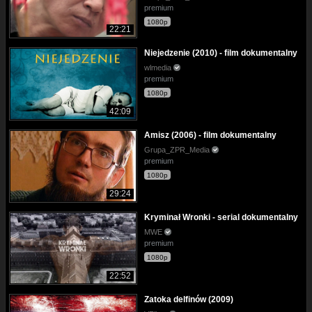
premium
1080p
22:21
Niejedzenie (2010) - film dokumentalny
wlmedia
premium
1080p
42:09
Amisz (2006) - film dokumentalny
Grupa_ZPR_Media
premium
1080p
29:24
Kryminał Wronki - serial dokumentalny
MWE
premium
1080p
22:52
Zatoka delfinów (2009)