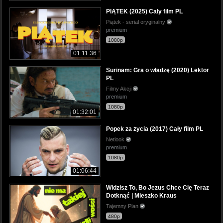
PIĄTEK (2025) Cały film PL
Piątek - serial oryginalny
premium
1080p
01:11:36
Surinam: Gra o władzę (2020) Lektor
PL
Filmy Akcji
premium
1080p
01:32:01
Popek za życia (2017) Cały film PL
Netlook
premium
1080p
01:06:44
Widzisz To, Bo Jezus Chce Cię Teraz
Dotknąć | Mieszko Kraus
Tajemny Plan
480p