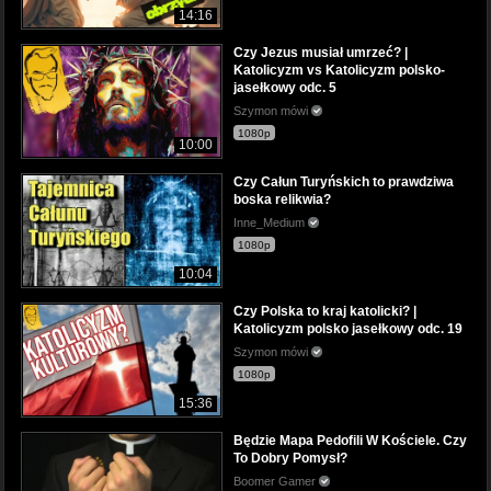
14:16
Czy Jezus musiał umrzeć? |
Katolicyzm vs Katolicyzm polsko-
jasełkowy odc. 5
Szymon mówi
1080p
10:00
Czy Całun Turyńskich to prawdziwa
boska relikwia?
Inne_Medium
1080p
10:04
Czy Polska to kraj katolicki? |
Katolicyzm polsko jasełkowy odc. 19
Szymon mówi
1080p
15:36
Będzie Mapa Pedofili W Kościele. Czy
To Dobry Pomysł?
Boomer Gamer