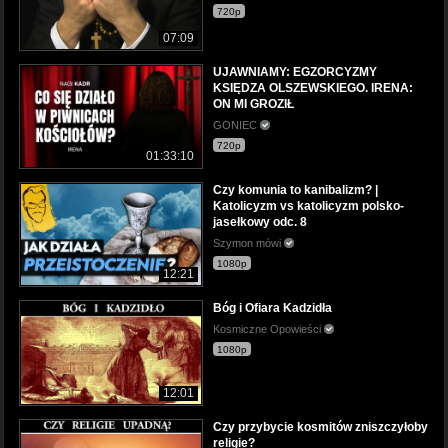
720p
07:09
UJAWNIAMY: EGZORCYZMY
KSIĘDZA OLSZEWSKIEGO. IRENA:
ON MI GROZIŁ
GONIEC
720p
01:33:10
Czy komunia to kanibalizm? |
Katolicyzm vs katolicyzm polsko-
jasełkowy odc. 8
Szymon mówi
1080p
12:21
Bóg i Ofiara Kadzidła
Kosmiczne Opowieści
1080p
12:01
Czy przybycie kosmitów zniszczyłoby
religie?