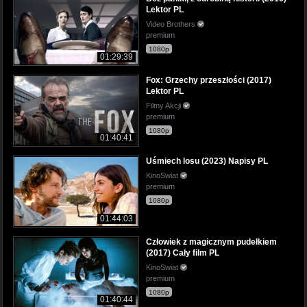
Lektor PL
Video Brothers
premium
1080p
01:29:39
Fox: Grzechy przeszłości (2017)
Lektor PL
Filmy Akcji
premium
1080p
01:40:41
Uśmiech losu (2023) Napisy PL
KinoSwiat
premium
1080p
01:44:03
Człowiek z magicznym pudełkiem
(2017) Cały film PL
KinoSwiat
premium
1080p
01:40:44