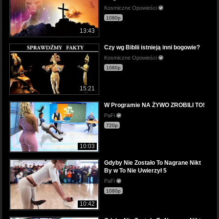
Kosmiczne Opowieści
1080p
13:43
Czy wg Biblii istnieją inni bogowie?
Kosmiczne Opowieści
1080p
15:21
W Programie NA ŻYWO ZROBILI TO!
PaFi
720p
10:03
Gdyby Nie Zostało To Nagrane Nikt
By w To Nie Uwierzył 5
PaFi
1080p
10:42