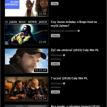
720p
22:56
Czy Jezus mówiąc o Bogu miał na
myśli Jahwe?
Kosmiczne Opowieści
1080p
22:45
Żyć nie umierać (2015) Cały film PL
KinoSwiat
premium
1080p
01:21:14
7 uczuć (2018) Cały film PL
KinoSwiat
premium
1080p
01:52:24
Bez paniki, z odrobiną histerii (2016)