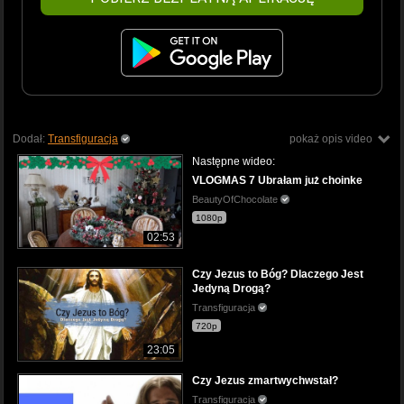
Dodał:
Transfiguracja
pokaż opis video
Następne wideo:
VLOGMAS 7 Ubrałam już choinke
BeautyOfChocolate
1080p
02:53
Czy Jezus to Bóg? Dlaczego Jest
Jedyną Drogą?
Transfiguracja
720p
23:05
Czy Jezus zmartwychwstał?
Transfiguracja