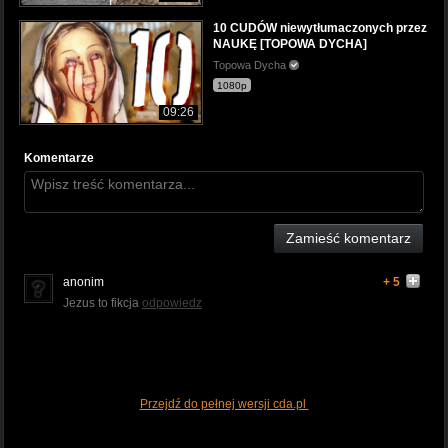
10 CUDÓW niewytłumaczonych przez
NAUKĘ [TOPOWA DYCHA]
Topowa Dycha
1080p
09:26
Komentarze
Zamieść komentarz
anonim
+ 5
Jezus to fikcja
odpowiedz
Przejdź do pełnej wersji cda.pl