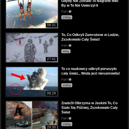
Gdyby Nie Zostało To Nagrane Nikt
By w To Nie Uwierzył 6
PaFi
1080p
08:31
To, Co Odkryli Zamrożene w Lodzie,
Zszokowało Cały Świat!
PaFi
480p
27:41
To co naukowcy odkryli poruszyło
cały świat... Woda jest niesamowita!
PaFi
1080p
08:29
Znaleźli Olbrzyma w Jaskini To, Co
Stało Się Później, Zszokowało Cały
Świat
PaFi
1080p
29:30