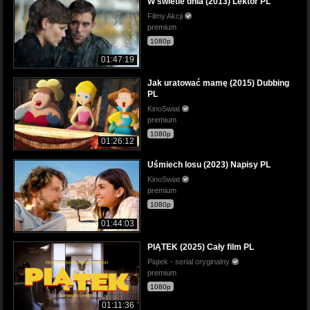
W świetle dnia (2013) Lektor PL
Filmy Akcji
premium
1080p
01:47:19
Jak uratować mamę (2015) Dubbing
PL
KinoSwiat
premium
1080p
01:26:12
Uśmiech losu (2023) Napisy PL
KinoSwiat
premium
1080p
01:44:03
PIĄTEK (2025) Cały film PL
Piątek - serial oryginalny
premium
1080p
01:11:36