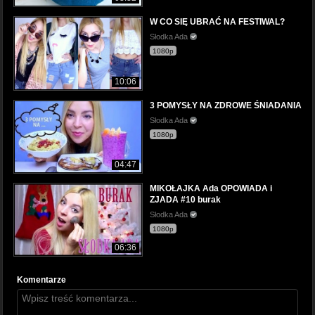
W CO SIĘ UBRAĆ NA FESTIWAL?
Słodka Ada
1080p
10:06
3 POMYSŁY NA ZDROWE ŚNIADANIA
Słodka Ada
1080p
04:47
MIKOŁAJKA Ada OPOWIADA i
ZJADA #10 burak
Słodka Ada
1080p
06:36
Komentarze