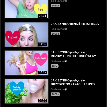
Słodka Ada
1080p
04:31
JAK SZYBKO pozbyć się ŁUPIEŻU?
Słodka Ada
1080p
04:32
JAK SZYBKO pozbyć się
ROZDWOJONYCH KOŃCÓWEK?
Słodka Ada
480p
04:22
JAK SZYBKO pozbyć się
BRZYDKIEGO ZAPACHU Z UST?
Słodka Ada
1080p
04:56