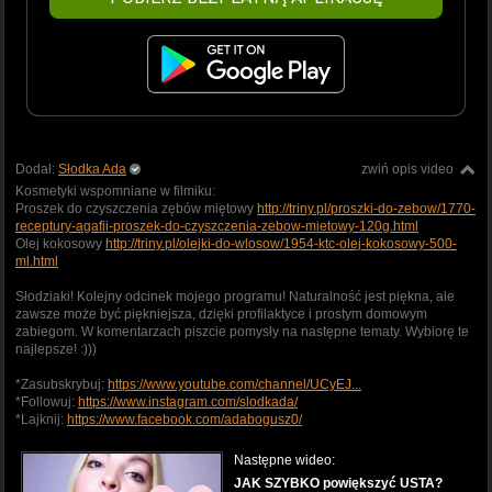
Dodał:
Słodka Ada
zwiń opis video
Kosmetyki wspomniane w filmiku:
Proszek do czyszczenia zębów miętowy
http://triny.pl/proszki-do-zebow/1770-
receptury-agafii-proszek-do-czyszczenia-zebow-mietowy-120g.html
Olej kokosowy
http://triny.pl/olejki-do-wlosow/1954-ktc-olej-kokosowy-500-
ml.html
Słodziaki! Kolejny odcinek mojego programu! Naturalność jest piękna, ale
zawsze może być piękniejsza, dzięki profilaktyce i prostym domowym
zabiegom. W komentarzach piszcie pomysły na następne tematy. Wybiorę te
najlepsze! :)))
*Zasubskrybuj:
https://www.youtube.com/channel/UCyEJ...
*Followuj:
https://www.instagram.com/slodkada/
*Lajknij:
https://www.facebook.com/adabogusz0/
Następne wideo:
JAK SZYBKO powiększyć USTA?