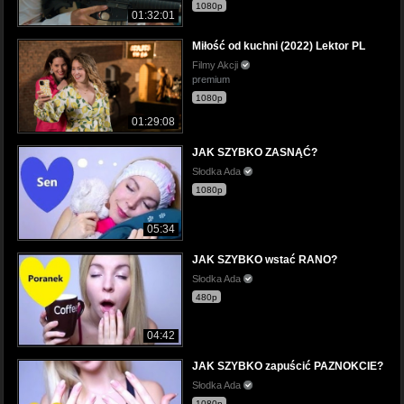
1080p
01:32:01
Miłość od kuchni (2022) Lektor PL
Filmy Akcji
premium
1080p
01:29:08
JAK SZYBKO ZASNĄĆ?
Słodka Ada
1080p
05:34
JAK SZYBKO wstać RANO?
Słodka Ada
480p
04:42
JAK SZYBKO zapuścić PAZNOKCIE?
Słodka Ada
1080p