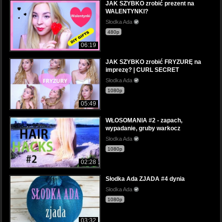
JAK SZYBKO zrobić prezent na
WALENTYNKI?
Słodka Ada
480p
06:19
JAK SZYBKO zrobić FRYZURĘ na
imprezę? | CURL SECRET
Słodka Ada
1080p
05:49
WŁOSOMANIA #2 - zapach,
wypadanie, gruby warkocz
Słodka Ada
1080p
02:28
Słodka Ada ZJADA #4 dynia
Słodka Ada
1080p
03:32