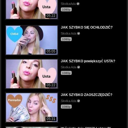
SlodkaAda
1080p
05:22
JAK SZYBKO SIĘ OCHŁODZIĆ?
Słodka Ada
1080p
05:05
JAK SZYBKO powiększyć USTA?
Słodka Ada
1080p
05:22
JAK SZYBKO ZAOSZCZĘDZIĆ?
Słodka Ada
1080p
05:31