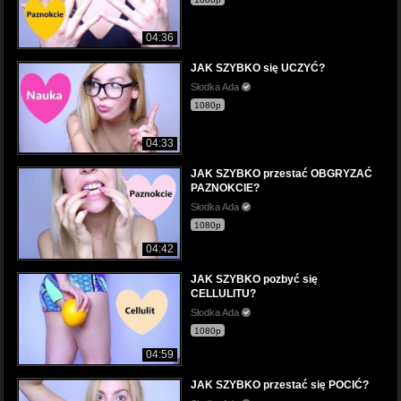
04:36
JAK SZYBKO się UCZYĆ?
Słodka Ada
1080p
04:33
JAK SZYBKO przestać OBGRYZAĆ
PAZNOKCIE?
Słodka Ada
1080p
04:42
JAK SZYBKO pozbyć się
CELLULITU?
Słodka Ada
1080p
04:59
JAK SZYBKO przestać się POCIĆ?