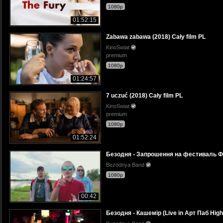
1080p
01:52:15
Zabawa zabawa (2018) Cały film PL
KinoSwiat
premium
1080p
01:24:57
7 uczuć (2018) Cały film PL
KinoSwiat
premium
1080p
01:52:24
Безодня - Запрошення на фестиваль Ф
Bezodnya Band
1080p
00:42
Безодня - Кашемір (Live in Арт Паб High