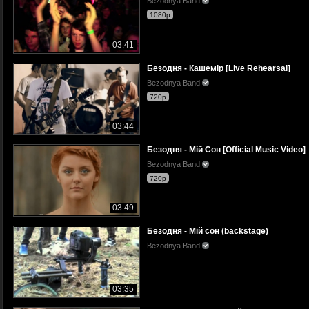
Bezodnya Band
1080p
03:41
Безодня - Кашемір [Live Rehearsal]
Bezodnya Band
720p
03:44
Безодня - Мій Сон [Official Music Video]
Bezodnya Band
720p
03:49
Безодня - Мій сон (backstage)
Bezodnya Band
03:35