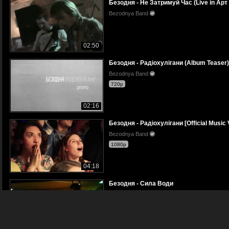
Безодня - Не Затримуй Час (Live in Арт
Bezodnya Band
02:50
Безодня - Радіохулігани (Album Teaser)
Bezodnya Band
720p
02:16
Безодня - Радіохулігани [Official Music 
Bezodnya Band
1080p
04:18
Безодня - Сила Води
Bezodnya Band
03:51