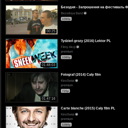
Безодня - Запрошення на фестиваль Ф
Bezodnya Band
1080p
00:25
Tydzień grozy (2016) Lektor PL
Filmy Akcji
premium
1080p
01:48:03
Fotograf (2014) Cały film
KinoSwiat
premium
720p
01:47:16
Carte blanche (2015) Cały film PL
KinoSwiat
premium
1080p