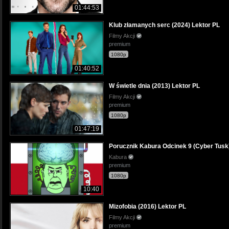
01:44:53
Klub złamanych serc (2024) Lektor PL
Filmy Akcji
premium
1080p
01:40:52
W świetle dnia (2013) Lektor PL
Filmy Akcji
premium
1080p
01:47:19
Porucznik Kabura Odcinek 9 (Cyber Tusk
Kabura
premium
1080p
10:40
Mizofobia (2016) Lektor PL
Filmy Akcji
premium