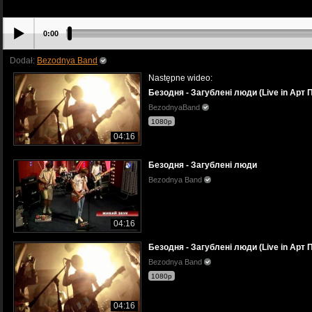
0:00
Dodał:
Bezodnya Band
Następne wideo:
Безодня - Загублені люди (Live in Арт 
BezodnyaBand
1080p
04:16
Безодня - Загублені люди
Bezodnya Band
04:16
Безодня - Загублені люди (Live in Арт 
Bezodnya Band
1080p
04:16