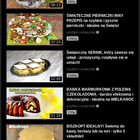
480p
06:13
ŚWIĄTECZNE PIERNICZKI INNY
PRZEPIS na szybkie i pyszne
pierniczki - idealne na Święta!
szybko i smacznie
1080p
02:24
Świąteczny SERNIK, który zawsze się
udaje - przepyszny, rozpływa się w
ustach!
szybko i smacznie
1080p
02:46
BABKA MARMURKOWA Z POLEWĄ
CZEKOLADOWĄ - bardzo efektowna i
dekoracyjna - idealna na WIELKANOC
szybko i smacznie
720p
01:18
BISZKOPT IDEALNY! Świetny do
kawy, herbaty lub na tort - tylko 3
składniki!