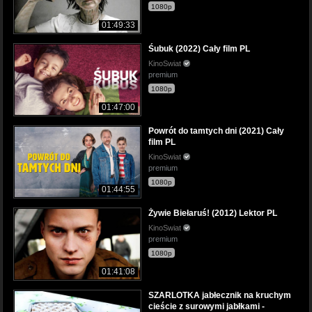
1080p
01:49:33
Śubuk (2022) Cały film PL
KinoSwiat
premium
1080p
01:47:00
Powrót do tamtych dni (2021) Cały
film PL
KinoSwiat
premium
1080p
01:44:55
Żywie Biełaruś! (2012) Lektor PL
KinoSwiat
premium
1080p
01:41:08
SZARLOTKA jabłecznik na kruchym
cieście z surowymi jabłkami -