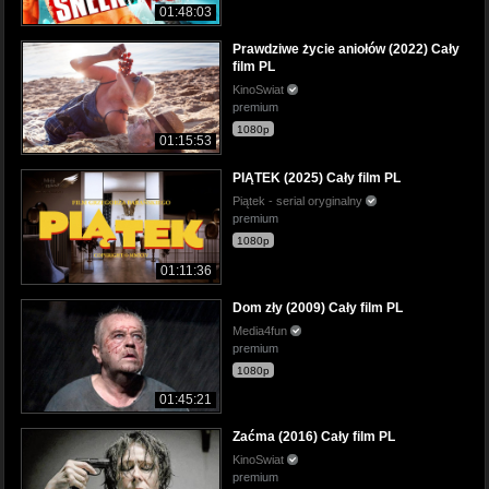
01:48:03
Prawdziwe życie aniołów (2022) Cały
film PL
KinoSwiat
premium
1080p
01:15:53
PIĄTEK (2025) Cały film PL
Piątek - serial oryginalny
premium
1080p
01:11:36
Dom zły (2009) Cały film PL
Media4fun
premium
1080p
01:45:21
Zaćma (2016) Cały film PL
KinoSwiat
premium