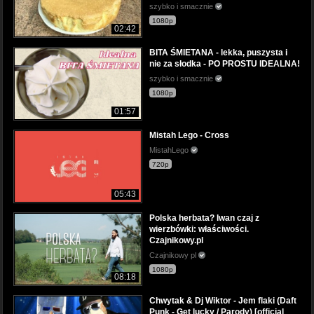
szybko i smacznie
1080p
02:42
BITA ŚMIETANA - lekka, puszysta i
nie za słodka - PO PROSTU IDEALNA!
szybko i smacznie
1080p
01:57
Mistah Lego - Cross
MistahLego
720p
05:43
Polska herbata? Iwan czaj z
wierzbówki: właściwości.
Czajnikowy.pl
Czajnikowy pl
1080p
08:18
Chwytak & Dj Wiktor - Jem flaki (Daft
Punk - Get lucky / Parody) [official