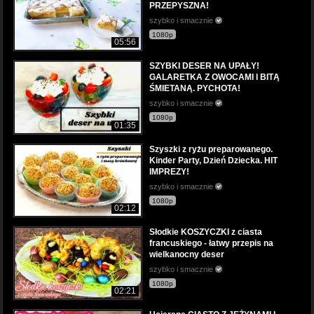
PRZEPYSZNA!
szybko i smacznie
1080p
05:56
SZYBKI DESER NA UPAŁY!
GALARETKA Z OWOCAMI I BITĄ
ŚMIETANĄ. PYCHOTA!
szybko i smacznie
1080p
01:35
Szyszki z ryżu preparowanego.
Kinder Party, Dzień Dziecka. HIT
IMPREZY!
szybko i smacznie
1080p
02:12
Słodkie KOSZYCZKI z ciasta
francuskiego - łatwy przepis na
wielkanocny deser
szybko i smacznie
1080p
02:21