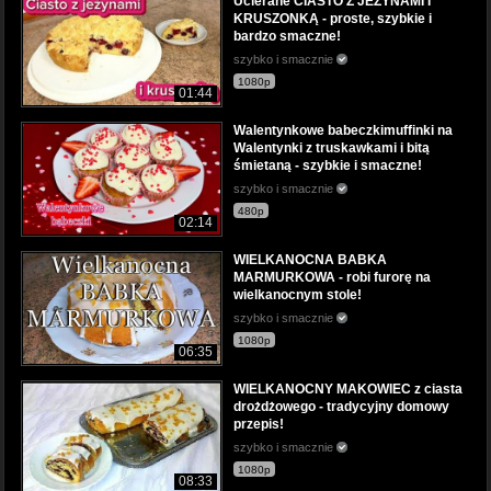
Ucierane CIASTO Z JEŻYNAMI I
KRUSZONKĄ - proste, szybkie i
bardzo smaczne!
szybko i smacznie
1080p
01:44
Walentynkowe babeczkimuffinki na
Walentynki z truskawkami i bitą
śmietaną - szybkie i smaczne!
szybko i smacznie
480p
02:14
WIELKANOCNA BABKA
MARMURKOWA - robi furorę na
wielkanocnym stole!
szybko i smacznie
1080p
06:35
WIELKANOCNY MAKOWIEC z ciasta
drożdżowego - tradycyjny domowy
przepis!
szybko i smacznie
1080p
08:33