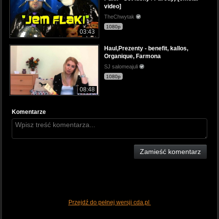
video]
TheChwytak
1080p
03:43
Haul,Prezenty - benefit, kallos,
Organique, Farmona
SJ salomeajuli
1080p
08:48
Komentarze
Zamieść komentarz
Przejdź do pełnej wersji cda.pl