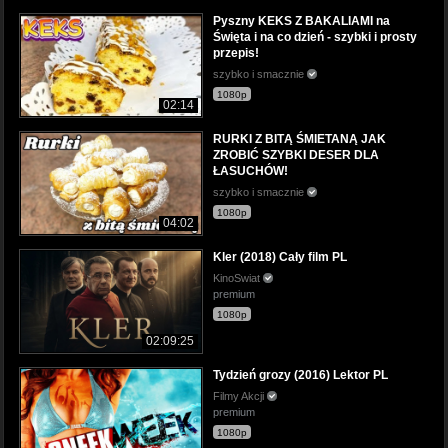
Pyszny KEKS Z BAKALIAMI na
Święta i na co dzień - szybki i prosty
przepis!
szybko i smacznie
1080p
02:14
RURKI Z BITĄ ŚMIETANĄ JAK
ZROBIĆ SZYBKI DESER DLA
ŁASUCHÓW!
szybko i smacznie
1080p
04:02
Kler (2018) Cały film PL
KinoSwiat
premium
1080p
02:09:25
Tydzień grozy (2016) Lektor PL
Filmy Akcji
premium
1080p