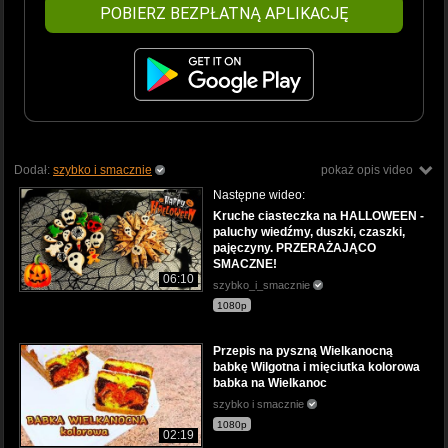
POBIERZ BEZPŁATNĄ APLIKACJĘ
Dodał:
szybko i smacznie
pokaż opis video
Następne wideo:
Kruche ciasteczka na HALLOWEEN -
paluchy wiedźmy, duszki, czaszki,
pajęczyny. PRZERAŻAJĄCO
SMACZNE!
06:10
szybko_i_smacznie
1080p
Przepis na pyszną Wielkanocną
babkę Wilgotna i mięciutka kolorowa
babka na Wielkanoc
szybko i smacznie
1080p
02:19