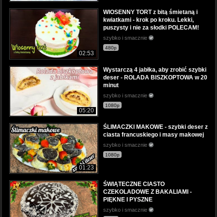
WIOSENNY TORT z bitą śmietaną i
kwiatkami - krok po kroku. Lekki,
puszysty i nie za słodki POLECAM!
szybko i smacznie
480p
02:53
Wystarczą 4 jabłka, aby zrobić szybki
deser - ROLADA BISZKOPTOWA w 20
minut
szybko i smacznie
1080p
05:20
ŚLIMACZKI MAKOWE - szybki deser z
ciasta francuskiego i masy makowej
szybko i smacznie
1080p
01:23
ŚWIĄTECZNE CIASTO
CZEKOLADOWE Z BAKALIAMI -
PIĘKNE I PYSZNE
szybko i smacznie