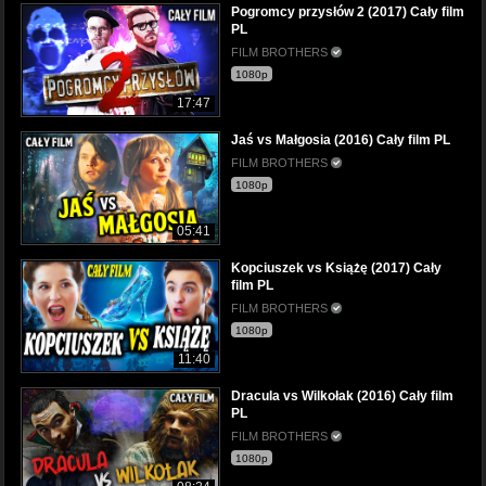
Pogromcy przysłów 2 (2017) Cały film
PL
FILM BROTHERS
1080p
17:47
Jaś vs Małgosia (2016) Cały film PL
FILM BROTHERS
1080p
05:41
Kopciuszek vs Książę (2017) Cały
film PL
FILM BROTHERS
1080p
11:40
Dracula vs Wilkołak (2016) Cały film
PL
FILM BROTHERS
1080p