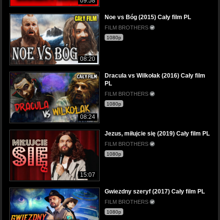
09:58
Noe vs Bóg (2015) Cały film PL
FILM BROTHERS
1080p
08:20
Dracula vs Wilkołak (2016) Cały film
PL
FILM BROTHERS
1080p
08:24
Jezus, miłujcie się (2019) Cały film PL
FILM BROTHERS
1080p
15:07
Gwiezdny szeryf (2017) Cały film PL
FILM BROTHERS
1080p