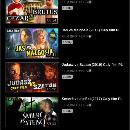
FILM BROTHERS
1080p
08:14
Jaś vs Małgosia (2016) Cały film PL
FILM BROTHERS
1080p
05:41
Judasz vs Szatan (2019) Cały film PL
FILM BROTHERS
1080p
09:58
Śmierć vs ateiści (2017) Cały film PL
FILM BROTHERS
1080p
09:12