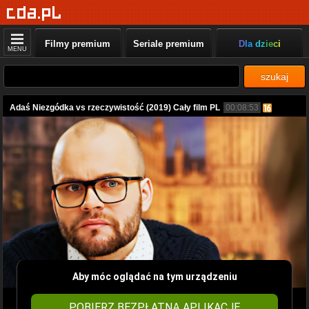
Filmy premium
Seriale premium
Dla dzieci
MENU
szukaj
Adaś Niezgódka vs rzeczywistość (2019) Cały film PL
00:08:53
Aby móc oglądać na tym urządzeniu
POBIERZ BEZPŁATNĄ APLIKACJĘ