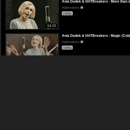
Ania Dudek & HATBreakers - More than m
Hatbreakers
1080p
04:05
Ania Dudek & HATBreakers - Magic (Cold
Hatbreakers
1080p
04:03
Ania Dudek & HATBreakers - Be my love
Hatbreakers
1080p
03:02
JA MIAŁEM TU ZA KARĘ PRZYJŚĆ
brzoza24
1080p
10:56