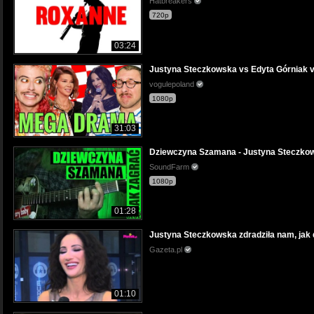
Hatbreakers
720p
03:24
Justyna Steczkowska vs Edyta Górniak 
vogulepoland
1080p
31:03
Dziewczyna Szamana - Justyna Steczkowska
SoundFarm
1080p
01:28
Justyna Steczkowska zdradziła nam, jak dba
Gazeta.pl
01:10