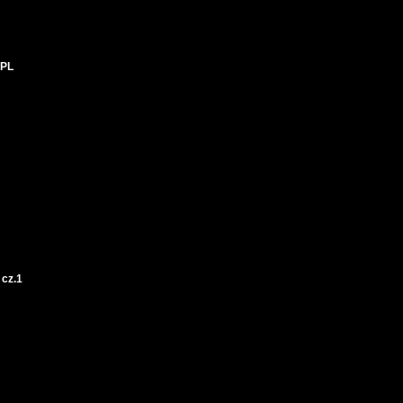
 PL
cz.1