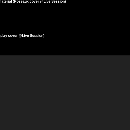
aterial (Roseaux cover @Live Session)
play cover @Live Session)
r (La Bouche cover @Live Session)