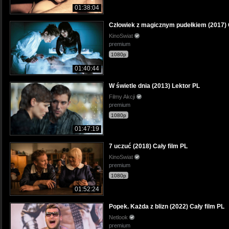
01:38:04
Człowiek z magicznym pudełkiem (2017) C
KinoSwiat
premium
1080p
01:40:44
W świetle dnia (2013) Lektor PL
Filmy Akcji
premium
1080p
01:47:19
7 uczuć (2018) Cały film PL
KinoSwiat
premium
1080p
01:52:24
Popek. Każda z blizn (2022) Cały film PL
Netlook
premium