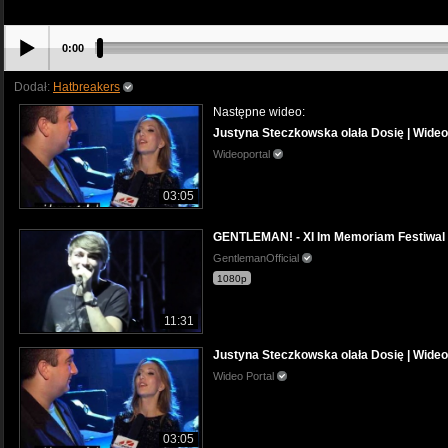
0:00
Dodał:
Hatbreakers
Następne wideo:
Justyna Steczkowska olała Dosię | Wideo
Wideoportal
03:05
GENTLEMAN! - XI Im Memoriam Festiwal
GentlemanOfficial
1080p
11:31
Justyna Steczkowska olała Dosię | Wideo
Wideo Portal
03:05