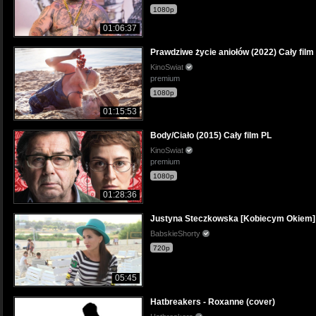
1080p
01:06:37
Prawdziwe życie aniołów (2022) Cały film
KinoSwiat
premium
1080p
01:15:53
Body/Ciało (2015) Cały film PL
KinoSwiat
premium
1080p
01:28:36
Justyna Steczkowska [Kobiecym Okiem] 
BabskieShorty
720p
05:45
Hatbreakers - Roxanne (cover)