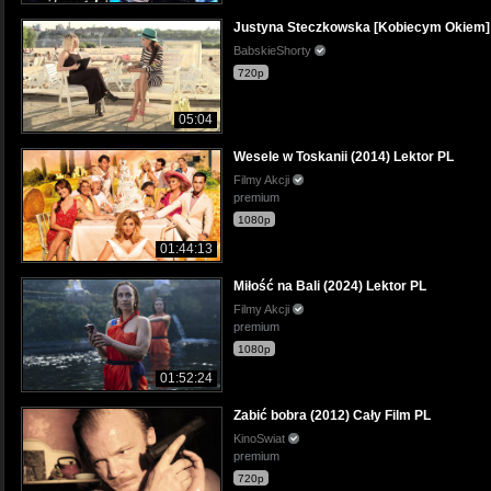
Justyna Steczkowska [Kobiecym Okiem] 
BabskieShorty
720p
05:04
Wesele w Toskanii (2014) Lektor PL
Filmy Akcji
premium
1080p
01:44:13
Miłość na Bali (2024) Lektor PL
Filmy Akcji
premium
1080p
01:52:24
Zabić bobra (2012) Cały Film PL
KinoSwiat
premium
720p