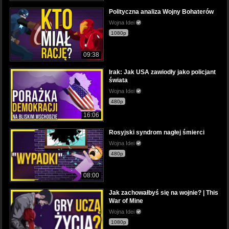
Polityczna analiza Wojny Bohaterów
Wojna Idei
1080p
09:38
Irak: Jak USA zawiodły jako policjant
świata
Wojna Idei
480p
16:06
Rosyjski syndrom nagłej śmierci
Wojna Idei
480p
08:00
Jak zachowałbyś się na wojnie? | This
War of Mine
Wojna Idei
1080p