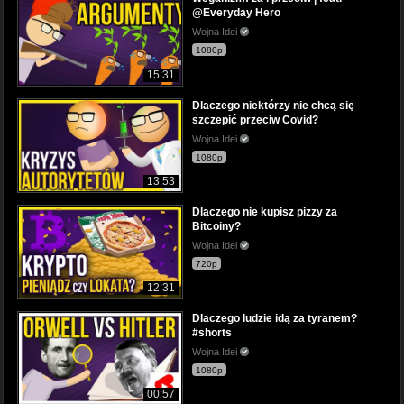
@Everyday Hero
Wojna Idei
1080p
15:31
Dlaczego niektórzy nie chcą się
szczepić przeciw Covid?
Wojna Idei
1080p
13:53
Dlaczego nie kupisz pizzy za
Bitcoiny?
Wojna Idei
720p
12:31
Dlaczego ludzie idą za tyranem?
#shorts
Wojna Idei
1080p
00:57