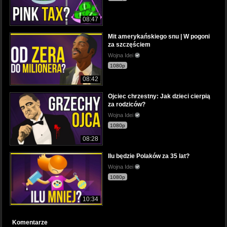
08:47
Mit amerykańskiego snu | W pogoni
za szczęściem
Wojna Idei
1080p
08:42
Ojciec chrzestny: Jak dzieci cierpią
za rodziców?
Wojna Idei
1080p
08:28
Ilu będzie Polaków za 35 lat?
Wojna Idei
1080p
10:34
Komentarze