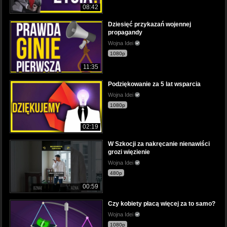
08:42
Dziesięć przykazań wojennej
propagandy
Wojna Idei
1080p
11:35
Podziękowanie za 5 lat wsparcia
Wojna Idei
1080p
02:19
W Szkocji za nakręcanie nienawiści
grozi więzienie
Wojna Idei
480p
00:59
Czy kobiety płacą więcej za to samo?
Wojna Idei
1080p