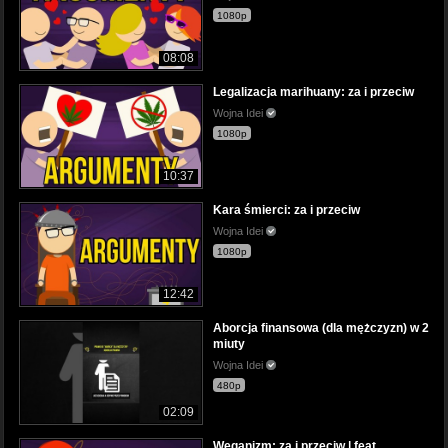
1080p
08:08
Legalizacja marihuany: za i przeciw
Wojna Idei
1080p
10:37
Kara śmierci: za i przeciw
Wojna Idei
1080p
12:42
Aborcja finansowa (dla mężczyzn) w 2
miuty
Wojna Idei
480p
02:09
Weganizm: za i przeciw | feat.