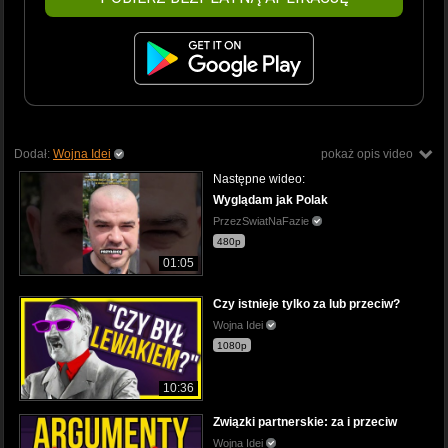
Dodał:
Wojna Idei
pokaż opis video
Następne wideo:
Wyglądam jak Polak
PrzezSwiatNaFazie
480p
01:05
Czy istnieje tylko za lub przeciw?
Wojna Idei
1080p
10:36
Związki partnerskie: za i przeciw
Wojna Idei