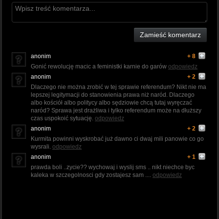
Zamieść komentarz
anonim
+ 8
Gonić rewolucję macic a feministki karnie do garów
odpowiedz
anonim
+ 2
Dlaczego nie można zrobić w tej sprawie referendum? Nikt nie ma
lepszej legitymacji do stanowienia prawa niż naród. Dlaczego
albo kościół albo politycy albo sędziowie chcą tutaj wyręczać
naród? Sprawa jest drażliwa i tylko referendum może na dłuższy
czas uspokoić sytuację.
odpowiedz
anonim
+ 2
Kurmita powinni wyskrobać już dawno ci dwaj mili panowie co go
wysrali.
odpowiedz
anonim
+ 1
prawda boli ..zycie?? wychowaj i wyslij sms .. nikt niechce byc
kaleka w szczegolnosci gdy zostajesz sam ....
odpowiedz