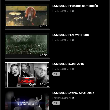
LOMBARD Prywatna samotność
LombardOfficial
04:12
LOMBARD Przeżyj to sam
LombardOfficial
06:55
LOMBARD swing 2015
LombardOfficial
720p
04:41
LOMBARD SWING SPOT 2016
LombardOfficial
720p