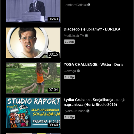
LombardOfficial
06:43
Dlaczego się upijamy? - EUREKA
Mediakraft TV
1080p
03:15
YOGA CHALLENGE - Wiktor i Doris
Odwaga
1080p
07:04
Łydka Grubasa - Socjalibacja - sesja
nagraniowa (Hertz Studio 2019)
LydkaGrubasa
1080p
09:40