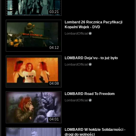
03:21
Lombard 26 Rocznica Pacyfikacji
Kopalni Wujek - DVD
LombardOfficial
04:12
LOMBARD Deja'vu - to już było
LombardOfficial
04:08
LOMBARD Road To Freedom
LombardOfficial
04:01
LOMBARD W hołdzie Solidarności -
drogi do wolności