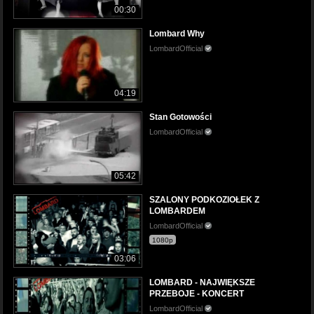
00:30
Lombard Why
LombardOfficial
04:19
Stan Gotowości
LombardOfficial
05:42
SZALONY PODKOZIOŁEK Z
LOMBARDEM
LombardOfficial
1080p
03:06
LOMBARD - NAJWIĘKSZE
PRZEBOJE - KONCERT
LombardOfficial