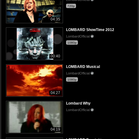
720p
04:35
LOMBARD ShowTime 2012
LombardOfficial
1080p
00:40
LOMBARD Musical
LombardOfficial
1080p
04:27
Lombard Why
LombardOfficial
04:19