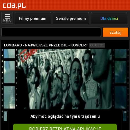
Filmy premium
Seriale premium
Dla dzieci
MENU
szukaj
LOMBARD - NAJWIĘKSZE PRZEBOJE - KONCERT
00:03:21
Aby móc oglądać na tym urządzeniu
POBIERZ BEZPŁATNĄ APLIKACJĘ