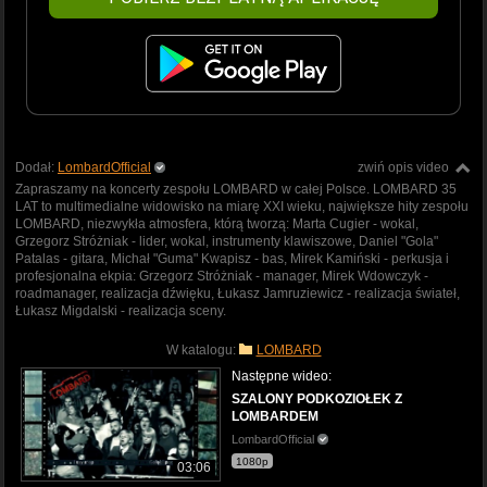
Dodał:
LombardOfficial
zwiń opis video
Zapraszamy na koncerty zespołu LOMBARD w całej Polsce. LOMBARD 35
LAT to multimedialne widowisko na miarę XXI wieku, największe hity zespołu
LOMBARD, niezwykła atmosfera, którą tworzą: Marta Cugier - wokal,
Grzegorz Stróżniak - lider, wokal, instrumenty klawiszowe, Daniel "Gola"
Patalas - gitara, Michał "Guma" Kwapisz - bas, Mirek Kamiński - perkusja i
profesjonalna ekpia: Grzegorz Stróżniak - manager, Mirek Wdowczyk -
roadmanager, realizacja dźwięku, Łukasz Jamruziewicz - realizacja świateł,
Łukasz Migdalski - realizacja sceny.
W katalogu:
LOMBARD
Następne wideo:
SZALONY PODKOZIOŁEK Z
LOMBARDEM
LombardOfficial
1080p
03:06