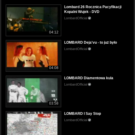
Lombard 26 Rocznica Pacyfikacji
Kopalni Wujek - DVD
LombardOfficial
04:12
LOMBARD Deja'vu - to już było
LombardOfficial
04:08
LOMBARD Diamentowa kula
LombardOfficial
03:58
LOMBARD I Say Stop
LombardOfficial