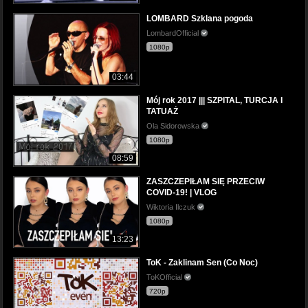
LOMBARD Szklana pogoda
LombardOfficial
1080p
03:44
Mój rok 2017 ||| SZPITAL, TURCJA I
TATUAŻ
Ola Sidorowska
1080p
08:59
ZASZCZEPIŁAM SIĘ PRZECIW
COVID-19! | VLOG
Wiktoria Ilczuk
1080p
13:23
ToK - Zaklinam Sen (Co Noc)
ToKOfficial
720p