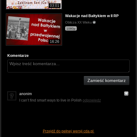
03:01
Wakacje nad Bałtykiem w II RP
Oblicza XX Wieku
1080p
16:26
Komentarze
Zamieść komentarz
anonim
I can’t find smart ways to live in Polish
odpowiedz
Przejdź do pełnej wersji cda.pl