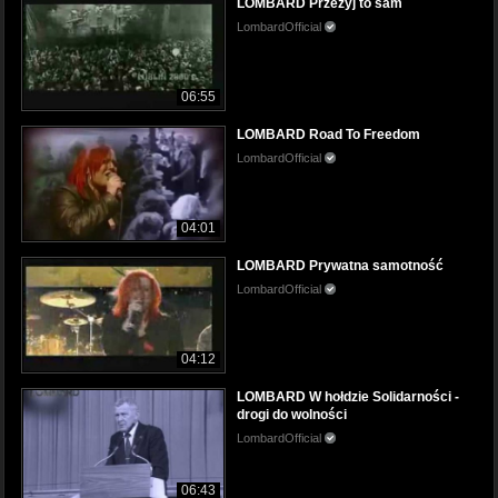
LOMBARD Przeżyj to sam
LombardOfficial
06:55
LOMBARD Road To Freedom
LombardOfficial
04:01
LOMBARD Prywatna samotność
LombardOfficial
04:12
LOMBARD W hołdzie Solidarności -
drogi do wolności
LombardOfficial
06:43