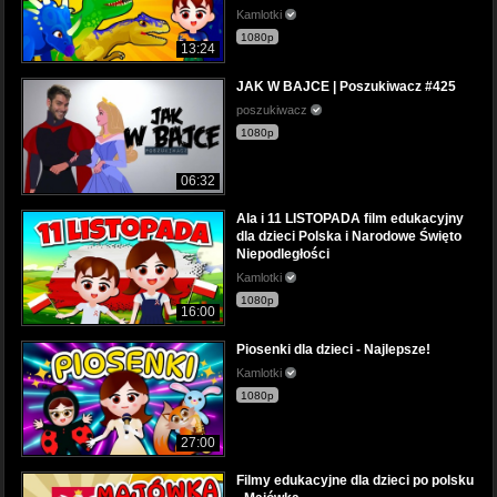
Kamlotki
1080p
13:24
JAK W BAJCE | Poszukiwacz #425
poszukiwacz
1080p
06:32
Ala i 11 LISTOPADA film edukacyjny
dla dzieci Polska i Narodowe Święto
Niepodległości
Kamlotki
1080p
16:00
Piosenki dla dzieci - Najlepsze!
Kamlotki
1080p
27:00
Filmy edukacyjne dla dzieci po polsku