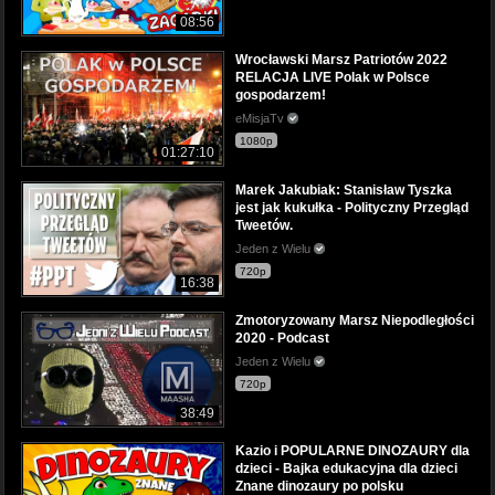
08:56
Wrocławski Marsz Patriotów 2022
RELACJA LIVE Polak w Polsce
gospodarzem!
eMisjaTv
1080p
01:27:10
Marek Jakubiak: Stanisław Tyszka
jest jak kukułka - Polityczny Przegląd
Tweetów.
Jeden z Wielu
720p
16:38
Zmotoryzowany Marsz Niepodległości
2020 - Podcast
Jeden z Wielu
720p
38:49
Kazio i POPULARNE DINOZAURY dla
dzieci - Bajka edukacyjna dla dzieci
Znane dinozaury po polsku