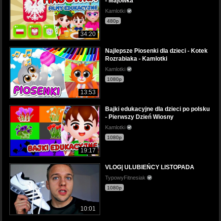
- Majówka
Kamlotki
480p
34:20
Najlepsze Piosenki dla dzieci - Kotek
Rozrabiaka - Kamlotki
Kamlotki
1080p
13:53
Bajki edukacyjne dla dzieci po polsku
- Pierwszy Dzień Wiosny
Kamlotki
1080p
19:17
VLOG| ULUBIEŃCY LISTOPADA
TypowyFitnesiak
1080p
10:01