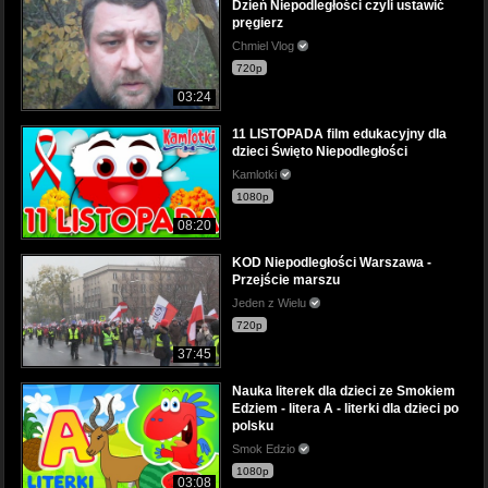
Dzień Niepodległości czyli ustawić
pręgierz
Chmiel Vlog
720p
03:24
11 LISTOPADA film edukacyjny dla
dzieci Święto Niepodległości
Kamlotki
1080p
08:20
KOD Niepodległości Warszawa -
Przejście marszu
Jeden z Wielu
720p
37:45
Nauka literek dla dzieci ze Smokiem
Edziem - litera A - literki dla dzieci po
polsku
Smok Edzio
1080p
03:08