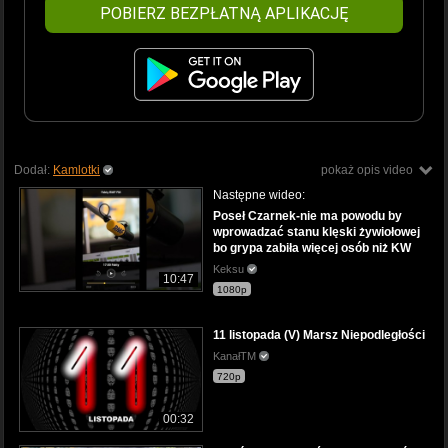
POBIERZ BEZPŁATNĄ APLIKACJĘ
Dodał:
Kamlotki
pokaż opis video
Następne wideo:
Poseł Czarnek-nie ma powodu by
wprowadzać stanu klęski żywiołowej
bo grypa zabiła więcej osób niż KW
Keksu
10:47
1080p
11 listopada (V) Marsz Niepodległości
KanałTM
720p
00:32