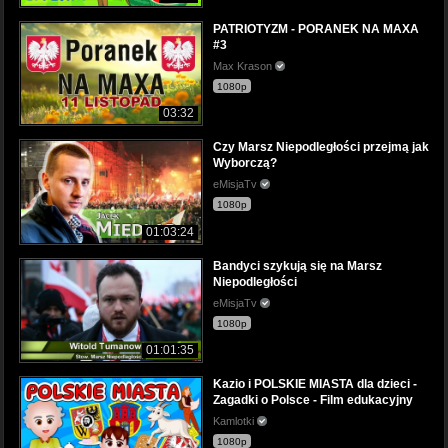
PATRIOTYZM - PORANEK NA MAXA
#3
Max Krason
1080p
03:32
Czy Marsz Niepodległości przejmą jak
Wyborczą?
eMisjaTv
1080p
01:03:24
Bandyci szykują się na Marsz
Niepodległości
eMisjaTv
1080p
01:01:35
Kazio i POLSKIE MIASTA dla dzieci -
Zagadki o Polsce - Film edukacyjny
Kamlotki
1080p