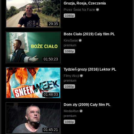
Gruzja, Rosja, Czeczenia
Przez Świat Na Fazie
1080p
29:35
Boże Ciało (2019) Cały film PL
KinoSwiat
premium
1080p
01:50:23
Tydzień grozy (2016) Lektor PL
Filmy Akcji
premium
1080p
01:48:03
Dom zły (2009) Cały film PL
Media4fun
premium
1080p
01:45:21