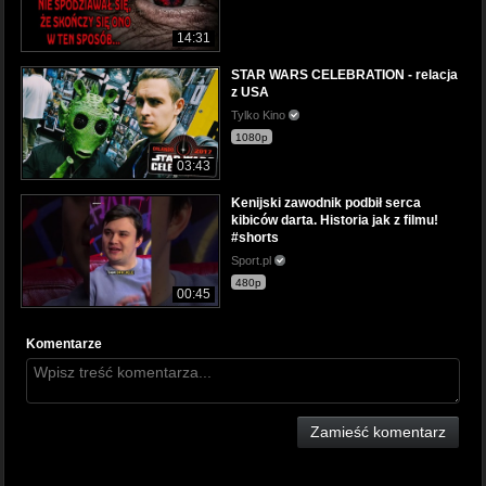
14:31
STAR WARS CELEBRATION - relacja
z USA
Tylko Kino
1080p
03:43
Kenijski zawodnik podbił serca
kibiców darta. Historia jak z filmu!
#shorts
Sport.pl
480p
00:45
Komentarze
Zamieść komentarz