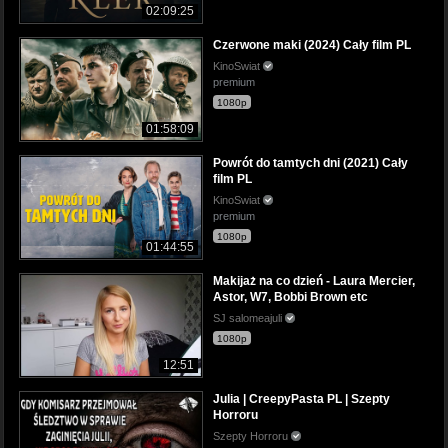
02:09:25
Czerwone maki (2024) Cały film PL
KinoSwiat
premium
1080p
01:58:09
Powrót do tamtych dni (2021) Cały
film PL
KinoSwiat
premium
1080p
01:44:55
Makijaż na co dzień - Laura Mercier,
Astor, W7, Bobbi Brown etc
SJ salomeajuli
1080p
12:51
Julia | CreepyPasta PL | Szepty
Horroru
Szepty Horroru