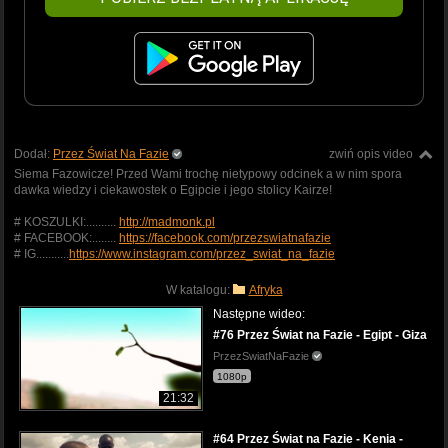
Dodał:
Przez Świat Na Fazie
zwiń opis video
Siema Fazowicze! Przed Wami trochę nietypowy odcinek a w nim spora
dawka wiedzy i ciekawostek o Egipcie i jego stolicy Kairze!
# KOSZULKI:..........
http://madmonk.pl
# FACEBOOK:........
https://facebook.com/przezswiatnafazie
# IG...........
https://www.instagram.com/przez_swiat_na_fazie
W katalogu:
Afryka
Następne wideo:
#76 Przez Świat na Fazie - Egipt - Giza
PrzezSwiatNaFazie
1080p
21:32
#64 Przez Świat na Fazie - Kenia -